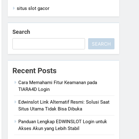
situs slot gacor
Search
SEARCH
Recent Posts
Cara Memahami Fitur Keamanan pada
TIARA4D Login
Edwinslot Link Alternatif Resmi: Solusi Saat
Situs Utama Tidak Bisa Dibuka
Panduan Lengkap EDWINSLOT Login untuk
Akses Akun yang Lebih Stabil