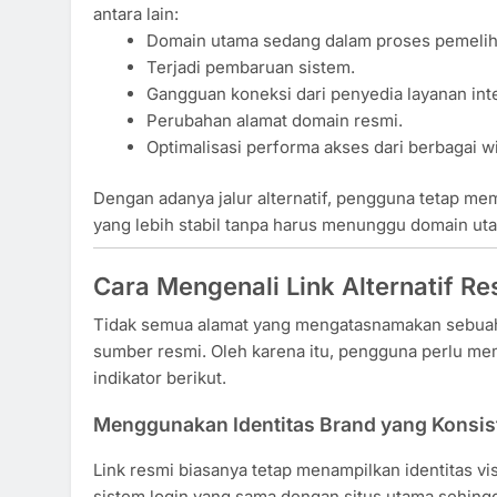
antara lain:
Domain utama sedang dalam proses pemelih
Terjadi pembaruan sistem.
Gangguan koneksi dari penyedia layanan inte
Perubahan alamat domain resmi.
Optimalisasi performa akses dari berbagai wi
Dengan adanya jalur alternatif, pengguna tetap m
yang lebih stabil tanpa harus menunggu domain ut
Cara Mengenali Link Alternatif Re
Tidak semua alamat yang mengatasnamakan sebua
sumber resmi. Oleh karena itu, pengguna perlu m
indikator berikut.
Menggunakan Identitas Brand yang Konsis
Link resmi biasanya tetap menampilkan identitas vis
sistem login yang sama dengan situs utama sehing