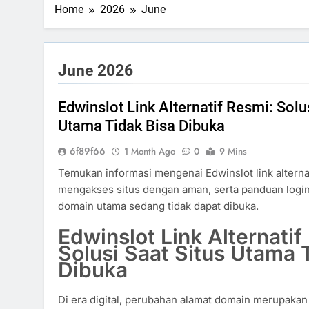
Home
2026
June
June 2026
Edwinslot Link Alternatif Resmi: Solu
Utama Tidak Bisa Dibuka
6f89f66
1 Month Ago
0
9 Mins
Temukan informasi mengenai Edwinslot link alternat
mengakses situs dengan aman, serta panduan logi
domain utama sedang tidak dapat dibuka.
Edwinslot Link Alternatif
Solusi Saat Situs Utama 
Dibuka
Di era digital, perubahan alamat domain merupakan