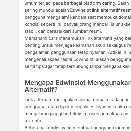
umum terjadi pada berbagai platform daring. Salah
sering muncul adalah
Edwinslot link alternatif res
pengguna mengalami kendala saat membuka domai
kondisi seperti ini, banyak orang mencari jalur aks
stabil, dan berasal dari sumber resmi.
Memahami cara menemukan link alternatif yang be
penting untuk menjaga keamanan akun sekaligus 
pengalaman penggunaan tetap nyaman. Artikel in
mengenali akses resmi Edwinslot, alasan penggunaan
serta tips agar tetap terhubung tanpa mengabaika
Mengapa Edwinslot Menggunakan
Alternatif?
Link alternatif merupakan alamat domain cadangan 
pengguna tetap dapat mengakses layanan ketika d
mengalami gangguan teknis, proses pemeliharaan, 
tertentu.
Beberapa kondisi yang membuat pengguna membutuh