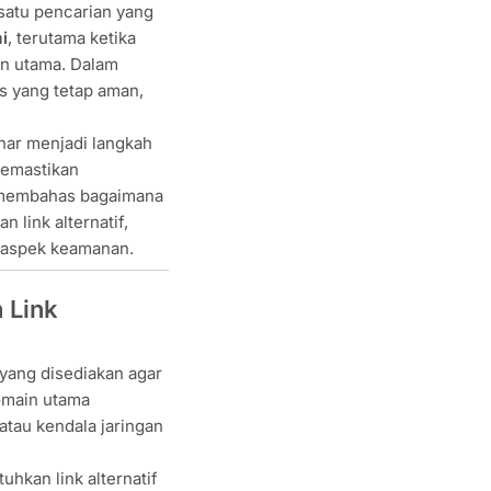
 satu pencarian yang
mi
, terutama ketika
n utama. Dalam
es yang tetap aman,
nar menjadi langkah
memastikan
i membahas bagaimana
 link alternatif,
n aspek keamanan.
 Link
yang disediakan agar
omain utama
atau kendala jaringan
kan link alternatif