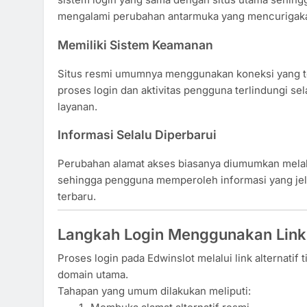
mengalami perubahan antarmuka yang mencurigak
Memiliki Sistem Keamanan
Situs resmi umumnya menggunakan koneksi yang t
proses login dan aktivitas pengguna terlindungi s
layanan.
Informasi Selalu Diperbarui
Perubahan alamat akses biasanya diumumkan melal
sehingga pengguna memperoleh informasi yang je
terbaru.
Langkah Login Menggunakan Link 
Proses login pada Edwinslot melalui link alternatif
domain utama.
Tahapan yang umum dilakukan meliputi: