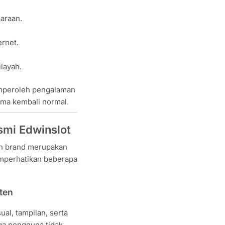
araan.
rnet.
layah.
emperoleh pengalaman
ama kembali normal.
smi Edwinslot
h brand merupakan
emperhatikan beberapa
ten
ual, tampilan, serta
ga pengguna tidak