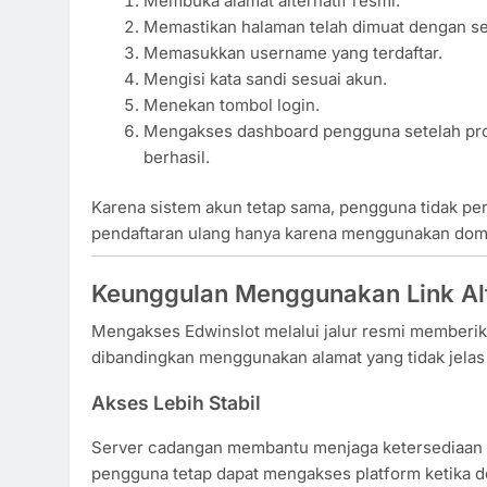
Membuka alamat alternatif resmi.
Memastikan halaman telah dimuat dengan s
Memasukkan username yang terdaftar.
Mengisi kata sandi sesuai akun.
Menekan tombol login.
Mengakses dashboard pengguna setelah pro
berhasil.
Karena sistem akun tetap sama, pengguna tidak pe
pendaftaran ulang hanya karena menggunakan domai
Keunggulan Menggunakan Link Alt
Mengakses Edwinslot melalui jalur resmi memberik
dibandingkan menggunakan alamat yang tidak jelas 
Akses Lebih Stabil
Server cadangan membantu menjaga ketersediaan 
pengguna tetap dapat mengakses platform ketika 