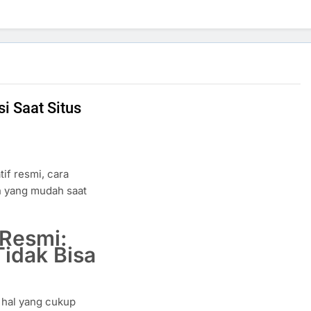
si Saat Situs
if resmi, cara
n yang mudah saat
 Resmi:
Tidak Bisa
 hal yang cukup