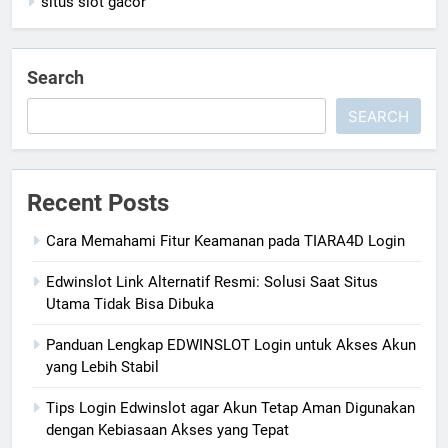
situs slot gacor
Search
SEARCH
Recent Posts
Cara Memahami Fitur Keamanan pada TIARA4D Login
Edwinslot Link Alternatif Resmi: Solusi Saat Situs
Utama Tidak Bisa Dibuka
Panduan Lengkap EDWINSLOT Login untuk Akses Akun
yang Lebih Stabil
Tips Login Edwinslot agar Akun Tetap Aman Digunakan
dengan Kebiasaan Akses yang Tepat