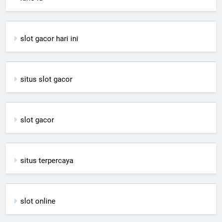
slot gacor hari ini
situs slot gacor
slot gacor
situs terpercaya
slot online