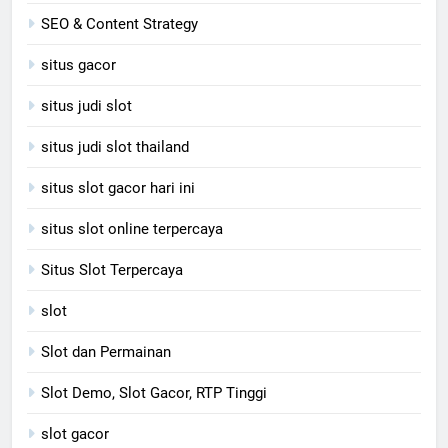
SEO & Content Strategy
situs gacor
situs judi slot
situs judi slot thailand
situs slot gacor hari ini
situs slot online terpercaya
Situs Slot Terpercaya
slot
Slot dan Permainan
Slot Demo, Slot Gacor, RTP Tinggi
slot gacor