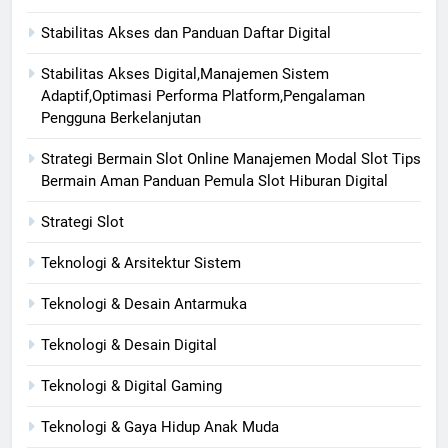
Stabilitas Akses dan Panduan Daftar Digital
Stabilitas Akses Digital,Manajemen Sistem
Adaptif,Optimasi Performa Platform,Pengalaman
Pengguna Berkelanjutan
Strategi Bermain Slot Online Manajemen Modal Slot Tips
Bermain Aman Panduan Pemula Slot Hiburan Digital
Strategi Slot
Teknologi & Arsitektur Sistem
Teknologi & Desain Antarmuka
Teknologi & Desain Digital
Teknologi & Digital Gaming
Teknologi & Gaya Hidup Anak Muda