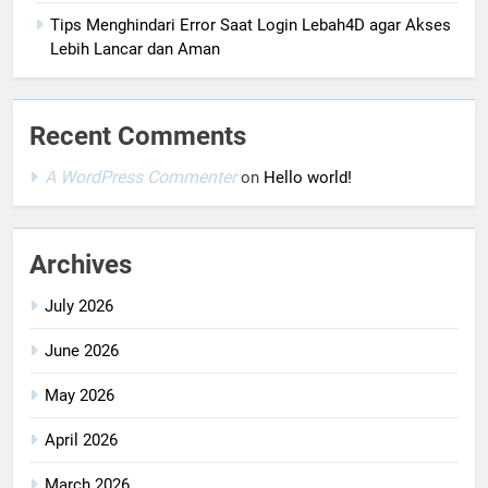
Tips Menghindari Error Saat Login Lebah4D agar Akses
Lebih Lancar dan Aman
Recent Comments
A WordPress Commenter
on
Hello world!
Archives
July 2026
June 2026
May 2026
April 2026
March 2026