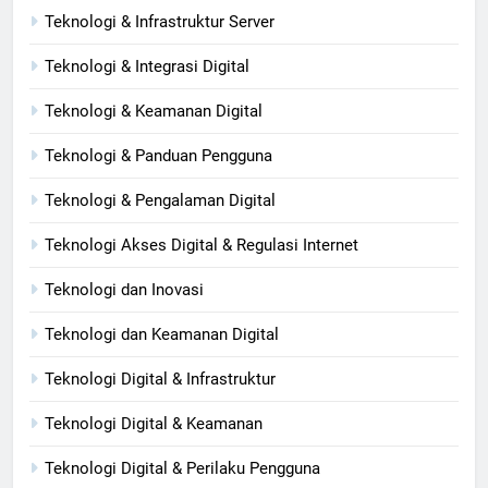
Teknologi & Infrastruktur Server
Teknologi & Integrasi Digital
Teknologi & Keamanan Digital
Teknologi & Panduan Pengguna
Teknologi & Pengalaman Digital
Teknologi Akses Digital & Regulasi Internet
Teknologi dan Inovasi
Teknologi dan Keamanan Digital
Teknologi Digital & Infrastruktur
Teknologi Digital & Keamanan
Teknologi Digital & Perilaku Pengguna