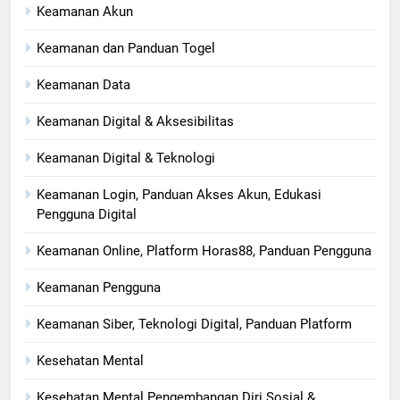
Keamanan Akun
Keamanan dan Panduan Togel
Keamanan Data
Keamanan Digital & Aksesibilitas
Keamanan Digital & Teknologi
Keamanan Login, Panduan Akses Akun, Edukasi
Pengguna Digital
Keamanan Online, Platform Horas88, Panduan Pengguna
Keamanan Pengguna
Keamanan Siber, Teknologi Digital, Panduan Platform
Kesehatan Mental
Kesehatan Mental Pengembangan Diri Sosial &