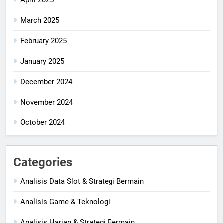
April 2025
March 2025
February 2025
January 2025
December 2024
November 2024
October 2024
Categories
Analisis Data Slot & Strategi Bermain
Analisis Game & Teknologi
Analisis Harian & Strategi Bermain