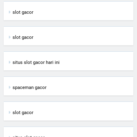
slot gacor
slot gacor
situs slot gacor hari ini
spaceman gacor
slot gacor