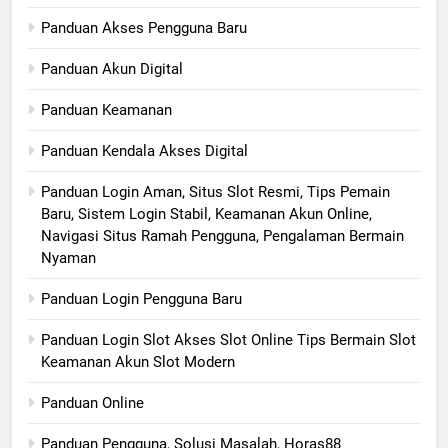
Panduan Akses Pengguna Baru
Panduan Akun Digital
Panduan Keamanan
Panduan Kendala Akses Digital
Panduan Login Aman, Situs Slot Resmi, Tips Pemain
Baru, Sistem Login Stabil, Keamanan Akun Online,
Navigasi Situs Ramah Pengguna, Pengalaman Bermain
Nyaman
Panduan Login Pengguna Baru
Panduan Login Slot Akses Slot Online Tips Bermain Slot
Keamanan Akun Slot Modern
Panduan Online
Panduan Pengguna, Solusi Masalah, Horas88