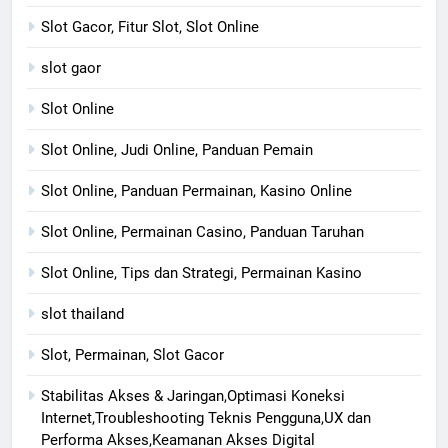
Slot Gacor, Fitur Slot, Slot Online
slot gaor
Slot Online
Slot Online, Judi Online, Panduan Pemain
Slot Online, Panduan Permainan, Kasino Online
Slot Online, Permainan Casino, Panduan Taruhan
Slot Online, Tips dan Strategi, Permainan Kasino
slot thailand
Slot, Permainan, Slot Gacor
Stabilitas Akses & Jaringan,Optimasi Koneksi
Internet,Troubleshooting Teknis Pengguna,UX dan
Performa Akses,Keamanan Akses Digital