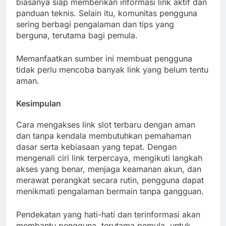
biasanya siap memberikan informasi link aktif dan
panduan teknis. Selain itu, komunitas pengguna
sering berbagi pengalaman dan tips yang
berguna, terutama bagi pemula.
Memanfaatkan sumber ini membuat pengguna
tidak perlu mencoba banyak link yang belum tentu
aman.
Kesimpulan
Cara mengakses link slot terbaru dengan aman
dan tanpa kendala membutuhkan pemahaman
dasar serta kebiasaan yang tepat. Dengan
mengenali ciri link terpercaya, mengikuti langkah
akses yang benar, menjaga keamanan akun, dan
merawat perangkat secara rutin, pengguna dapat
menikmati pengalaman bermain tanpa gangguan.
Pendekatan yang hati-hati dan terinformasi akan
membantu pengguna, terutama pemula, untuk