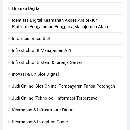
Hiburan Digital
Identitas Digital,Keamanan Akses,Arsitektur
Platform,Pengalaman Pengguna,Manajemen Akun
Informasi Situs Slot
Infrastruktur & Manajemen API
Infrastruktur Sistem & Kinerja Server
Inovasi & UX Slot Digital
Judi Online, Slot Online, Pembayaran Tanpa Potongan
Judi Online, Teknologi, Informasi Terpercaya
Keamanan & Infrastruktur Digital
Keamanan & Integritas Game