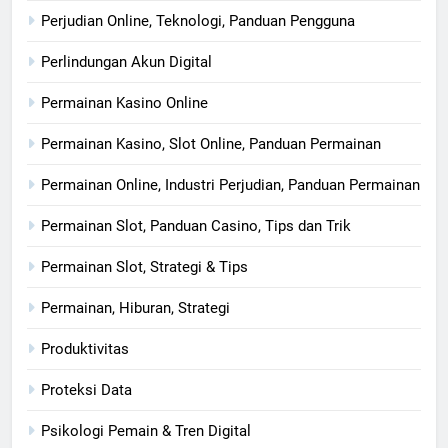
Perjudian Online, Teknologi, Panduan Pengguna
Perlindungan Akun Digital
Permainan Kasino Online
Permainan Kasino, Slot Online, Panduan Permainan
Permainan Online, Industri Perjudian, Panduan Permainan
Permainan Slot, Panduan Casino, Tips dan Trik
Permainan Slot, Strategi & Tips
Permainan, Hiburan, Strategi
Produktivitas
Proteksi Data
Psikologi Pemain & Tren Digital