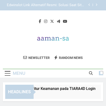
Skip
Panduan Lengkap EDWINSLOT Login untuk Akses
to
Akun yang Lebih Stabil
content
Tips Login Edwinslot agar Akun Tetap Aman
Digunakan dengan Kebiasaan Akses yang Tepat
Cara Memahami Fitur Keamanan pada TIARA4D
Login
Edwinslot Link Alternatif Resmi: Solusi Saat Situs
Utama Tidak Bisa Dibuka
Panduan Lengkap EDWINSLOT Login untuk Akses
Akun yang Lebih Stabil
Aaman SA
Dapatkan Solusi Keamanan Terkini Dari
Tips Login Edwinslot agar Akun Tetap Aman
NEWSLETTER
RANDOM NEWS
Digunakan dengan Kebiasaan Akses yang Tepat
Aaman SA. Teknologi Untuk Melindungi
Bisnis Dan Rumah Anda.
MENU
ra Memahami Fitur Keamanan pada TIARA4D Login
Edw
HEADLINES
Month Ago
1 M