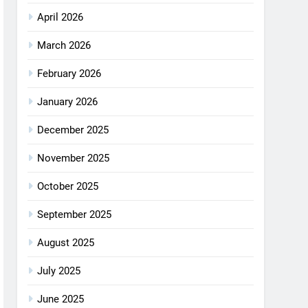
April 2026
March 2026
February 2026
January 2026
December 2025
November 2025
October 2025
September 2025
August 2025
July 2025
June 2025