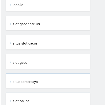
laris4d
slot gacor hari ini
situs slot gacor
slot gacor
situs terpercaya
slot online