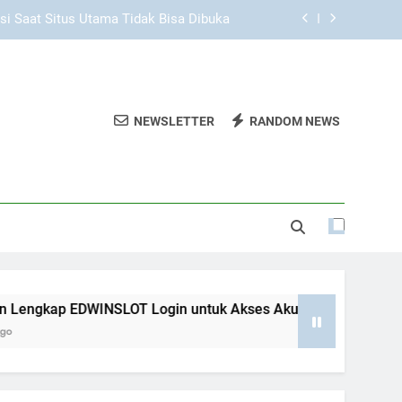
usi Saat Situs Utama Tidak Bisa Dibuka
 untuk Akses Akun yang Lebih Stabil
an dengan Kebiasaan Akses yang Tepat
NEWSLETTER
RANDOM NEWS
 Fitur Keamanan pada TIARA4D Login
usi Saat Situs Utama Tidak Bisa Dibuka
ndungi Bisnis Dan Rumah Anda.
 untuk Akses Akun yang Lebih Stabil
an dengan Kebiasaan Akses yang Tepat
WINSLOT Login untuk Akses Akun yang Lebih Stabil
Ti
2 