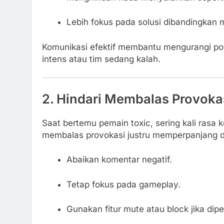
Lebih fokus pada solusi dibandingkan 
Komunikasi efektif membantu mengurangi po
intens atau tim sedang kalah.
2. Hindari Membalas Provoka
Saat bertemu pemain toxic, sering kali rasa
membalas provokasi justru memperpanjang dra
Abaikan komentar negatif.
Tetap fokus pada gameplay.
Gunakan fitur mute atau block jika dipe