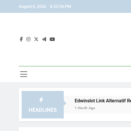
Skip
August 6, 2026
8:32:37 PM
to
content
Aa
Dapatkan 
 TIARA4D Login
Edwinslot Link Alternatif Resmi: Solusi
1 Month Ago
HEADLINES