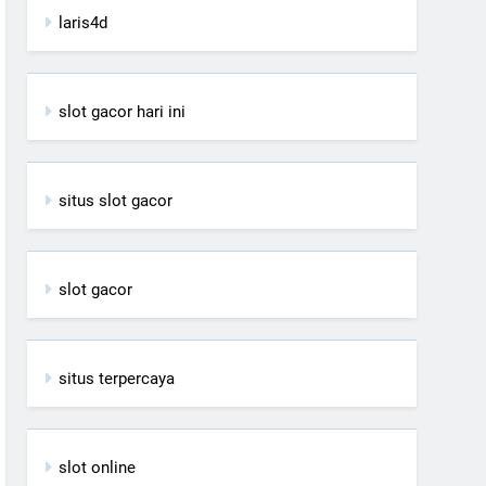
laris4d
slot gacor hari ini
situs slot gacor
slot gacor
situs terpercaya
slot online