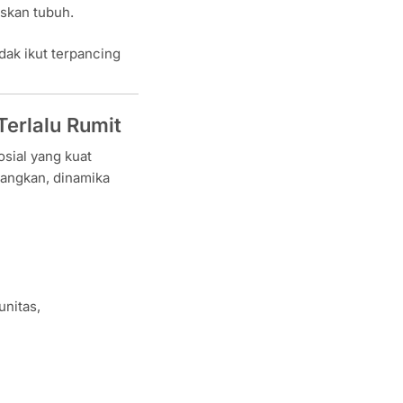
kskan tubuh.
dak ikut terpancing
Terlalu Rumit
sial yang kuat
nangkan, dinamika
unitas,