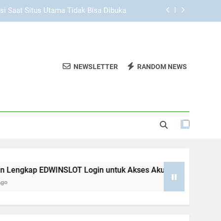
usi Saat Situs Utama Tidak Bisa Dibuka
 untuk Akses Akun yang Lebih Stabil
an dengan Kebiasaan Akses yang Tepat
NEWSLETTER
RANDOM NEWS
 Fitur Keamanan pada TIARA4D Login
usi Saat Situs Utama Tidak Bisa Dibuka
ndungi Bisnis Dan Rumah Anda.
 untuk Akses Akun yang Lebih Stabil
an dengan Kebiasaan Akses yang Tepat
WINSLOT Login untuk Akses Akun yang Lebih Stabil
Ti
2 