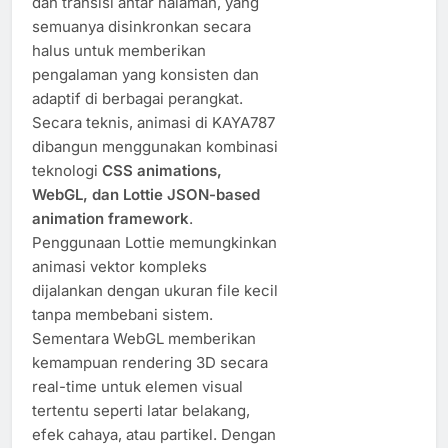
dan transisi antar halaman, yang
semuanya disinkronkan secara
halus untuk memberikan
pengalaman yang konsisten dan
adaptif di berbagai perangkat.
Secara teknis, animasi di KAYA787
dibangun menggunakan kombinasi
teknologi
CSS animations,
WebGL, dan Lottie JSON-based
animation framework
.
Penggunaan Lottie memungkinkan
animasi vektor kompleks
dijalankan dengan ukuran file kecil
tanpa membebani sistem.
Sementara WebGL memberikan
kemampuan rendering 3D secara
real-time untuk elemen visual
tertentu seperti latar belakang,
efek cahaya, atau partikel. Dengan