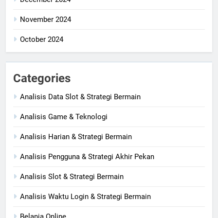
November 2024
October 2024
Categories
Analisis Data Slot & Strategi Bermain
Analisis Game & Teknologi
Analisis Harian & Strategi Bermain
Analisis Pengguna & Strategi Akhir Pekan
Analisis Slot & Strategi Bermain
Analisis Waktu Login & Strategi Bermain
Belanja Online