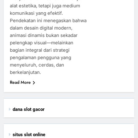
alat estetika, tetapi juga medium
komunikasi yang efektif.
Pendekatan ini menegaskan bahwa
dalam desain digital modern,
animasi dinamis bukan sekadar
pelengkap visual—melainkan
bagian integral dari strategi
pengalaman pengguna yang
menyeluruh, cerdas, dan
berkelanjutan.
Read More
dana slot gacor
situs slot online