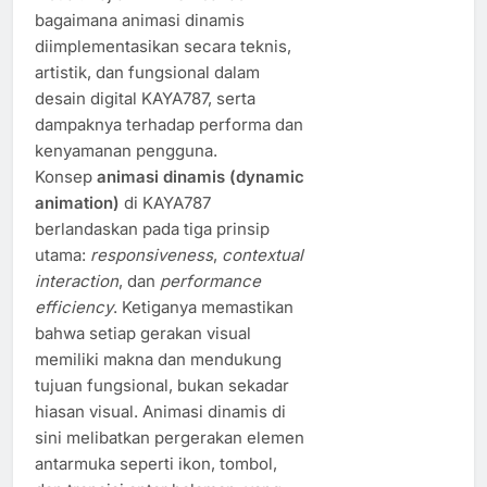
bagaimana animasi dinamis
diimplementasikan secara teknis,
artistik, dan fungsional dalam
desain digital KAYA787, serta
dampaknya terhadap performa dan
kenyamanan pengguna.
Konsep
animasi dinamis (dynamic
animation)
di KAYA787
berlandaskan pada tiga prinsip
utama:
responsiveness
,
contextual
interaction
, dan
performance
efficiency
. Ketiganya memastikan
bahwa setiap gerakan visual
memiliki makna dan mendukung
tujuan fungsional, bukan sekadar
hiasan visual. Animasi dinamis di
sini melibatkan pergerakan elemen
antarmuka seperti ikon, tombol,