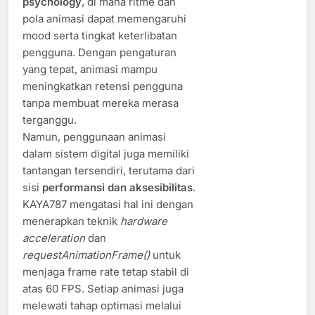
psychology
, di mana ritme dan
pola animasi dapat memengaruhi
mood serta tingkat keterlibatan
pengguna. Dengan pengaturan
yang tepat, animasi mampu
meningkatkan retensi pengguna
tanpa membuat mereka merasa
terganggu.
Namun, penggunaan animasi
dalam sistem digital juga memiliki
tantangan tersendiri, terutama dari
sisi
performansi dan aksesibilitas
.
KAYA787 mengatasi hal ini dengan
menerapkan teknik
hardware
acceleration
dan
requestAnimationFrame()
untuk
menjaga frame rate tetap stabil di
atas 60 FPS. Setiap animasi juga
melewati tahap optimasi melalui