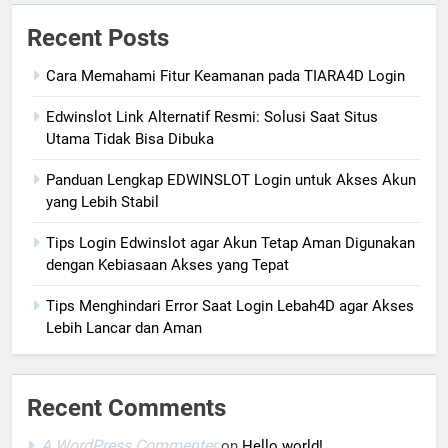
Recent Posts
Cara Memahami Fitur Keamanan pada TIARA4D Login
Edwinslot Link Alternatif Resmi: Solusi Saat Situs
Utama Tidak Bisa Dibuka
Panduan Lengkap EDWINSLOT Login untuk Akses Akun
yang Lebih Stabil
Tips Login Edwinslot agar Akun Tetap Aman Digunakan
dengan Kebiasaan Akses yang Tepat
Tips Menghindari Error Saat Login Lebah4D agar Akses
Lebih Lancar dan Aman
Recent Comments
A WordPress Commenter
on
Hello world!