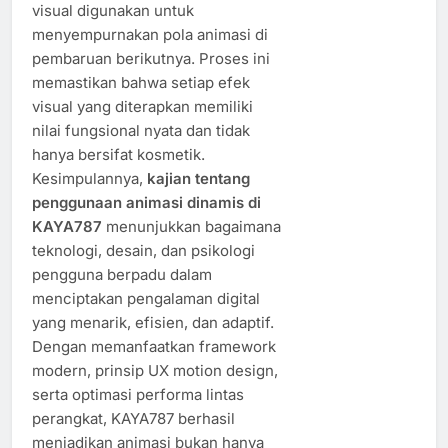
visual digunakan untuk
menyempurnakan pola animasi di
pembaruan berikutnya. Proses ini
memastikan bahwa setiap efek
visual yang diterapkan memiliki
nilai fungsional nyata dan tidak
hanya bersifat kosmetik.
Kesimpulannya,
kajian tentang
penggunaan animasi dinamis di
KAYA787
menunjukkan bagaimana
teknologi, desain, dan psikologi
pengguna berpadu dalam
menciptakan pengalaman digital
yang menarik, efisien, dan adaptif.
Dengan memanfaatkan framework
modern, prinsip UX motion design,
serta optimasi performa lintas
perangkat, KAYA787 berhasil
menjadikan animasi bukan hanya