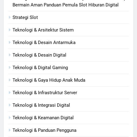
Bermain Aman Panduan Pemula Slot Hiburan Digital
Strategi Slot
Teknologi & Arsitektur Sistem
Teknologi & Desain Antarmuka
Teknologi & Desain Digital
Teknologi & Digital Gaming
Teknologi & Gaya Hidup Anak Muda
Teknologi & Infrastruktur Server
Teknologi & Integrasi Digital
Teknologi & Keamanan Digital
Teknologi & Panduan Pengguna