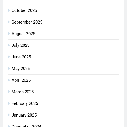
October 2025
September 2025
August 2025
July 2025
June 2025
May 2025
April 2025
March 2025
February 2025
January 2025
December 2024