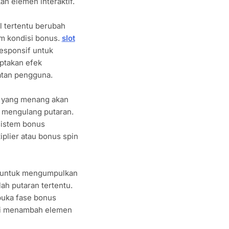
n elemen interaktif.
 tertentu berubah
am kondisi bonus.
slot
esponsif untuk
iptakan efek
atan pengguna.
ol yang menang akan
a mengulang putaran.
sistem bonus
tiplier atau bonus spin
k untuk mengumpulkan
ah putaran tertentu.
buka fase bonus
ini menambah elemen