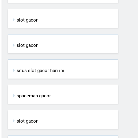
slot gacor
slot gacor
situs slot gacor hari ini
spaceman gacor
slot gacor