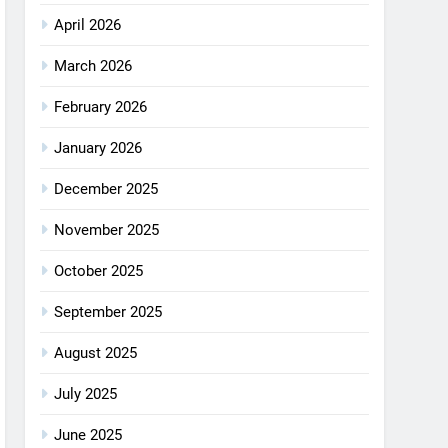
April 2026
March 2026
February 2026
January 2026
December 2025
November 2025
October 2025
September 2025
August 2025
July 2025
June 2025