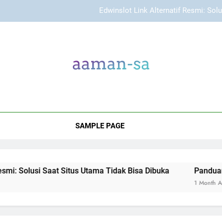
Edwinslot Link Alternatif Resmi: Sol
Panduan Lengkap EDWINSLOT Login
Tips Login Edwinslot agar Akun Tetap Aman Digunak
Cara Memahami
man SA
Edwinslot Link Alternatif Resmi: Sol
Solusi Keamanan Terkini Dari Aaman SA. Teknologi Untuk Meli
Panduan Lengkap EDWINSLOT Login
SAMPLE PAGE
Tips Login Edwinslot agar Akun Tetap Aman Digunak
 Saat Situs Utama Tidak Bisa Dibuka
Panduan Lengkap ED
1 Month Ago