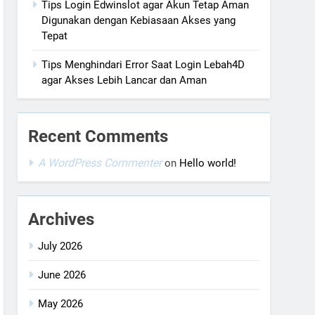
Tips Login Edwinslot agar Akun Tetap Aman
Digunakan dengan Kebiasaan Akses yang
Tepat
Tips Menghindari Error Saat Login Lebah4D
agar Akses Lebih Lancar dan Aman
Recent Comments
A WordPress Commenter
on
Hello world!
Archives
July 2026
June 2026
May 2026