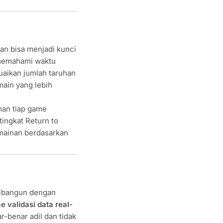
n bisa menjadi kunci
 memahami waktu
uaikan jumlah taruhan
ain yang lebih
man tiap game
tingkat Return to
rmainan berdasarkan
dibangun dengan
 validasi data real-
r-benar adil dan tidak