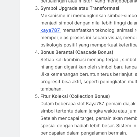
petualangan atau misteri yang mengedepanka
Symbol Upgrade atau Transformasi
Mekanisme ini memungkinkan simbol-simbol
menjadi simbol dengan nilai lebih tinggi dal
kaya787
memanfaatkan teknologi animasi r
memperjelas proses ini secara visual, menc
psikologis positif yang memperkuat keterlib
Bonus Berantai (Cascade Bonus)
Setiap kali kombinasi menang terjadi, simb
hilang dan digantikan oleh simbol baru tanp
Jika kemenangan beruntun terus berlanjut, 
progresif bisa aktif, seperti peningkatan mul
tambahan.
Fitur Koleksi (Collection Bonus)
Dalam beberapa slot Kaya787, pemain diaja
simbol tertentu dalam jangka waktu atau juml
Setelah mencapai target, pemain akan mem
spesial dengan hadiah lebih besar. Sistem 
pencapaian dalam pengalaman bermain.