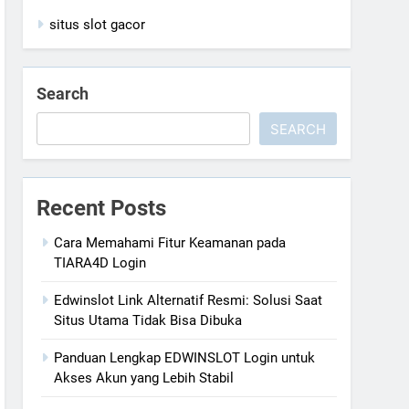
situs slot gacor
Search
SEARCH
Recent Posts
Cara Memahami Fitur Keamanan pada
TIARA4D Login
Edwinslot Link Alternatif Resmi: Solusi Saat
Situs Utama Tidak Bisa Dibuka
Panduan Lengkap EDWINSLOT Login untuk
Akses Akun yang Lebih Stabil