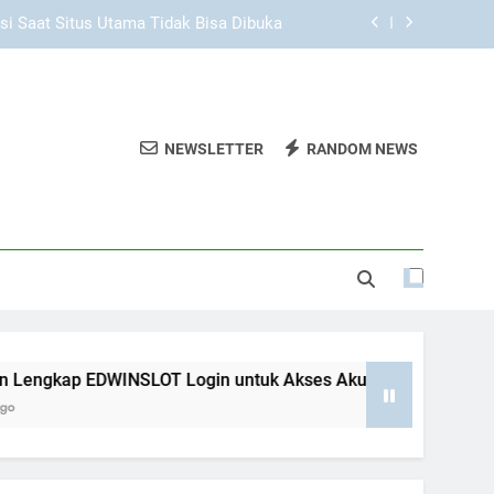
usi Saat Situs Utama Tidak Bisa Dibuka
 untuk Akses Akun yang Lebih Stabil
an dengan Kebiasaan Akses yang Tepat
NEWSLETTER
RANDOM NEWS
 Fitur Keamanan pada TIARA4D Login
usi Saat Situs Utama Tidak Bisa Dibuka
ndungi Bisnis Dan Rumah Anda.
 untuk Akses Akun yang Lebih Stabil
an dengan Kebiasaan Akses yang Tepat
WINSLOT Login untuk Akses Akun yang Lebih Stabil
Ti
2 