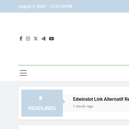
Skip
August 9, 2026
12:39:56 PM
to
content
Aa
Dapatkan 
 TIARA4D Login
Edwinslot Link Alternatif Resmi: Solusi
1 Month Ago
HEADLINES