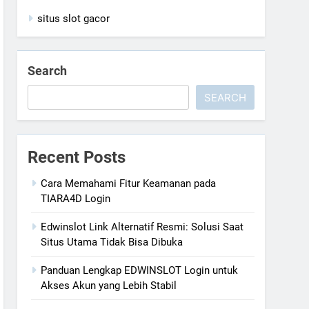
situs slot gacor
Search
SEARCH
Recent Posts
Cara Memahami Fitur Keamanan pada
TIARA4D Login
Edwinslot Link Alternatif Resmi: Solusi Saat
Situs Utama Tidak Bisa Dibuka
Panduan Lengkap EDWINSLOT Login untuk
Akses Akun yang Lebih Stabil