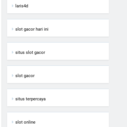
laris4d
slot gacor hari ini
situs slot gacor
slot gacor
situs terpercaya
slot online