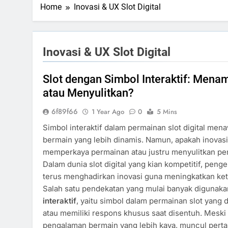
Home
Inovasi & UX Slot Digital
Inovasi & UX Slot Digital
Slot dengan Simbol Interaktif: Men
atau Menyulitkan?
6f89f66
1 Year Ago
0
5 Mins
Simbol interaktif dalam permainan slot digital me
bermain yang lebih dinamis. Namun, apakah inovasi
memperkaya permainan atau justru menyulitkan p
Dalam dunia slot digital yang kian kompetitif, pen
terus menghadirkan inovasi guna meningkatkan ke
Salah satu pendekatan yang mulai banyak digunak
interaktif
, yaitu simbol dalam permainan slot yang da
atau memiliki respons khusus saat disentuh. Mesk
pengalaman bermain yang lebih kaya, muncul perta