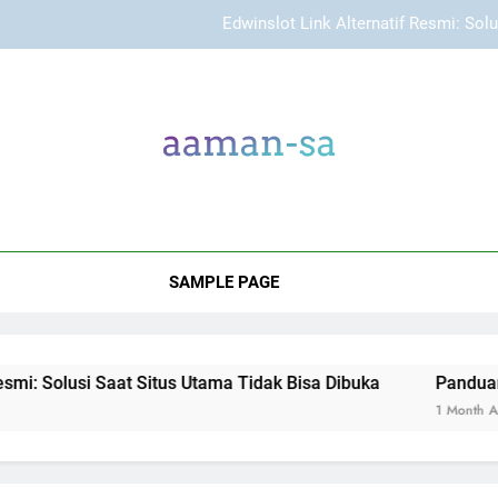
Edwinslot Link Alternatif Resmi: Sol
Panduan Lengkap EDWINSLOT Login
Tips Login Edwinslot agar Akun Tetap Aman Digunak
Cara Memahami
man SA
Edwinslot Link Alternatif Resmi: Sol
Solusi Keamanan Terkini Dari Aaman SA. Teknologi Untuk Meli
Panduan Lengkap EDWINSLOT Login
SAMPLE PAGE
Tips Login Edwinslot agar Akun Tetap Aman Digunak
 Saat Situs Utama Tidak Bisa Dibuka
Panduan Lengkap ED
1 Month Ago