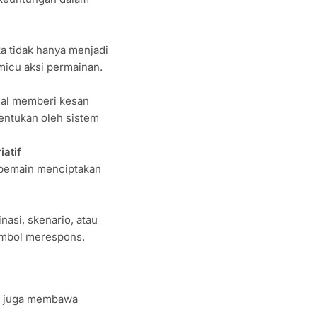
a tidak hanya menjadi
micu aksi permainan.
nual memberi kesan
entukan oleh sistem
atif
 pemain menciptakan
asi, skenario, atau
imbol merespons.
tif juga membawa