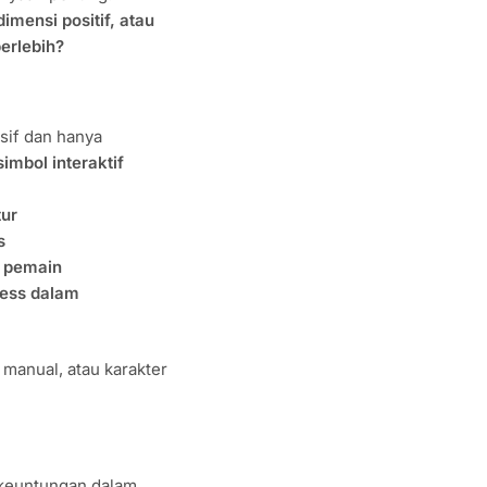
mensi positif, atau
erlebih?
sif dan hanya
simbol interaktif
tur
s
i pemain
ress dalam
 manual, atau karakter
 keuntungan dalam