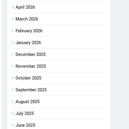
April 2026
March 2026
February 2026
January 2026
December 2025
November 2025
October 2025
September 2025
August 2025
July 2025
June 2025