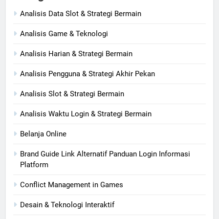
Analisis Data Slot & Strategi Bermain
Analisis Game & Teknologi
Analisis Harian & Strategi Bermain
Analisis Pengguna & Strategi Akhir Pekan
Analisis Slot & Strategi Bermain
Analisis Waktu Login & Strategi Bermain
Belanja Online
Brand Guide Link Alternatif Panduan Login Informasi
Platform
Conflict Management in Games
Desain & Teknologi Interaktif