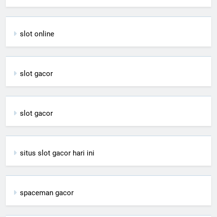
slot online
slot gacor
slot gacor
situs slot gacor hari ini
spaceman gacor