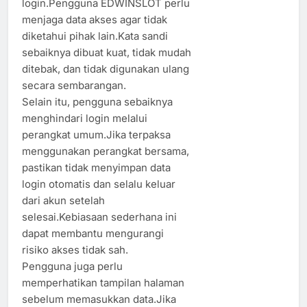
login.Pengguna EDWINSLOT perlu
menjaga data akses agar tidak
diketahui pihak lain.Kata sandi
sebaiknya dibuat kuat, tidak mudah
ditebak, dan tidak digunakan ulang
secara sembarangan.
Selain itu, pengguna sebaiknya
menghindari login melalui
perangkat umum.Jika terpaksa
menggunakan perangkat bersama,
pastikan tidak menyimpan data
login otomatis dan selalu keluar
dari akun setelah
selesai.Kebiasaan sederhana ini
dapat membantu mengurangi
risiko akses tidak sah.
Pengguna juga perlu
memperhatikan tampilan halaman
sebelum memasukkan data.Jika