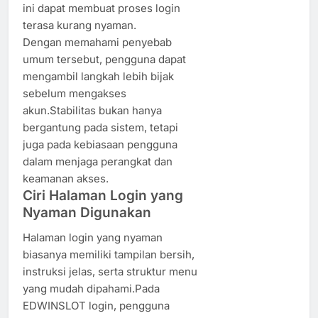
ini dapat membuat proses login
terasa kurang nyaman.
Dengan memahami penyebab
umum tersebut, pengguna dapat
mengambil langkah lebih bijak
sebelum mengakses
akun.Stabilitas bukan hanya
bergantung pada sistem, tetapi
juga pada kebiasaan pengguna
dalam menjaga perangkat dan
keamanan akses.
Ciri Halaman Login yang
Nyaman Digunakan
Halaman login yang nyaman
biasanya memiliki tampilan bersih,
instruksi jelas, serta struktur menu
yang mudah dipahami.Pada
EDWINSLOT login, pengguna