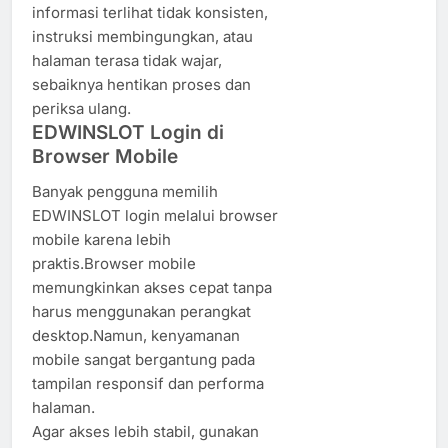
informasi terlihat tidak konsisten,
instruksi membingungkan, atau
halaman terasa tidak wajar,
sebaiknya hentikan proses dan
periksa ulang.
EDWINSLOT Login di
Browser Mobile
Banyak pengguna memilih
EDWINSLOT login melalui browser
mobile karena lebih
praktis.Browser mobile
memungkinkan akses cepat tanpa
harus menggunakan perangkat
desktop.Namun, kenyamanan
mobile sangat bergantung pada
tampilan responsif dan performa
halaman.
Agar akses lebih stabil, gunakan