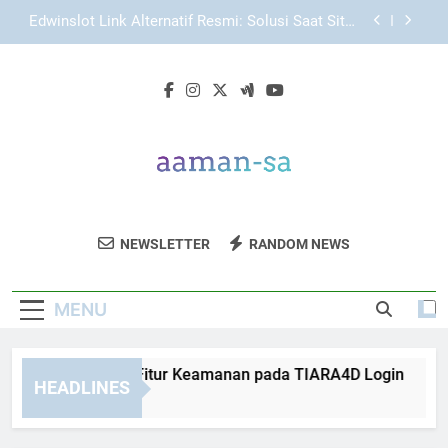
Skip
Panduan Lengkap EDWINSLOT Login untuk Akses
to
Akun yang Lebih Stabil
content
Tips Login Edwinslot agar Akun Tetap Aman
Digunakan dengan Kebiasaan Akses yang Tepat
Cara Memahami Fitur Keamanan pada TIARA4D
Login
Edwinslot Link Alternatif Resmi: Solusi Saat Situs
Utama Tidak Bisa Dibuka
Panduan Lengkap EDWINSLOT Login untuk Akses
Akun yang Lebih Stabil
Aaman SA
Dapatkan Solusi Keamanan Terkini Dari
Tips Login Edwinslot agar Akun Tetap Aman
NEWSLETTER
RANDOM NEWS
Digunakan dengan Kebiasaan Akses yang Tepat
Aaman SA. Teknologi Untuk Melindungi
Bisnis Dan Rumah Anda.
MENU
ra Memahami Fitur Keamanan pada TIARA4D Login
Edw
HEADLINES
Weeks Ago
1 M