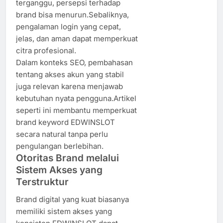
terganggu, persepsi terhadap
brand bisa menurun.Sebaliknya,
pengalaman login yang cepat,
jelas, dan aman dapat memperkuat
citra profesional.
Dalam konteks SEO, pembahasan
tentang akses akun yang stabil
juga relevan karena menjawab
kebutuhan nyata pengguna.Artikel
seperti ini membantu memperkuat
brand keyword EDWINSLOT
secara natural tanpa perlu
pengulangan berlebihan.
Otoritas Brand melalui
Sistem Akses yang
Terstruktur
Brand digital yang kuat biasanya
memiliki sistem akses yang