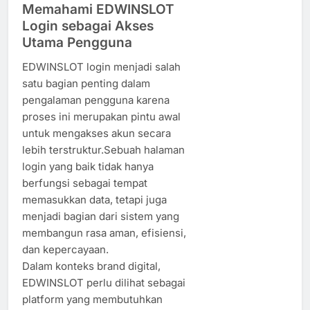
Memahami EDWINSLOT
Login sebagai Akses
Utama Pengguna
EDWINSLOT login menjadi salah
satu bagian penting dalam
pengalaman pengguna karena
proses ini merupakan pintu awal
untuk mengakses akun secara
lebih terstruktur.Sebuah halaman
login yang baik tidak hanya
berfungsi sebagai tempat
memasukkan data, tetapi juga
menjadi bagian dari sistem yang
membangun rasa aman, efisiensi,
dan kepercayaan.
Dalam konteks brand digital,
EDWINSLOT perlu dilihat sebagai
platform yang membutuhkan