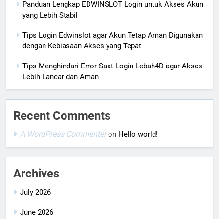
Panduan Lengkap EDWINSLOT Login untuk Akses Akun
yang Lebih Stabil
Tips Login Edwinslot agar Akun Tetap Aman Digunakan
dengan Kebiasaan Akses yang Tepat
Tips Menghindari Error Saat Login Lebah4D agar Akses
Lebih Lancar dan Aman
Recent Comments
A WordPress Commenter
on
Hello world!
Archives
July 2026
June 2026