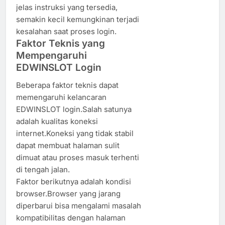
jelas instruksi yang tersedia,
semakin kecil kemungkinan terjadi
kesalahan saat proses login.
Faktor Teknis yang
Mempengaruhi
EDWINSLOT Login
Beberapa faktor teknis dapat
memengaruhi kelancaran
EDWINSLOT login.Salah satunya
adalah kualitas koneksi
internet.Koneksi yang tidak stabil
dapat membuat halaman sulit
dimuat atau proses masuk terhenti
di tengah jalan.
Faktor berikutnya adalah kondisi
browser.Browser yang jarang
diperbarui bisa mengalami masalah
kompatibilitas dengan halaman