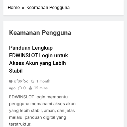
Home
Keamanan Pengguna
Keamanan Pengguna
Panduan Lengkap
EDWINSLOT Login untuk
Akses Akun yang Lebih
Stabil
6f89f66
1 month
ago
0
12 mins
EDWINSLOT login membantu
pengguna memahami akses akun
yang lebih stabil, aman, dan jelas
melalui panduan digital yang
terstruktur.