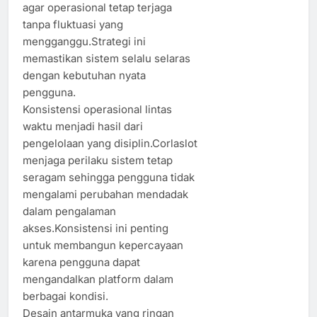
agar operasional tetap terjaga
tanpa fluktuasi yang
mengganggu.Strategi ini
memastikan sistem selalu selaras
dengan kebutuhan nyata
pengguna.
Konsistensi operasional lintas
waktu menjadi hasil dari
pengelolaan yang disiplin.Corlaslot
menjaga perilaku sistem tetap
seragam sehingga pengguna tidak
mengalami perubahan mendadak
dalam pengalaman
akses.Konsistensi ini penting
untuk membangun kepercayaan
karena pengguna dapat
mengandalkan platform dalam
berbagai kondisi.
Desain antarmuka yang ringan