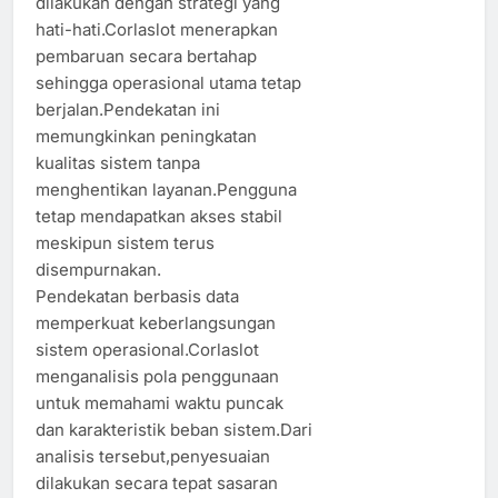
dilakukan dengan strategi yang
hati-hati.Corlaslot menerapkan
pembaruan secara bertahap
sehingga operasional utama tetap
berjalan.Pendekatan ini
memungkinkan peningkatan
kualitas sistem tanpa
menghentikan layanan.Pengguna
tetap mendapatkan akses stabil
meskipun sistem terus
disempurnakan.
Pendekatan berbasis data
memperkuat keberlangsungan
sistem operasional.Corlaslot
menganalisis pola penggunaan
untuk memahami waktu puncak
dan karakteristik beban sistem.Dari
analisis tersebut,penyesuaian
dilakukan secara tepat sasaran