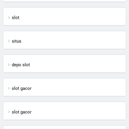
slot
situs
depo slot
slot gacor
slot gacor