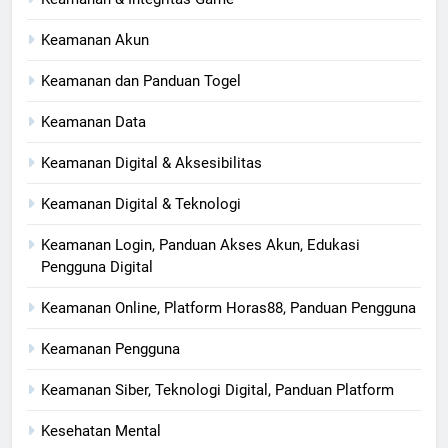
Keamanan Akun
Keamanan dan Panduan Togel
Keamanan Data
Keamanan Digital & Aksesibilitas
Keamanan Digital & Teknologi
Keamanan Login, Panduan Akses Akun, Edukasi
Pengguna Digital
Keamanan Online, Platform Horas88, Panduan Pengguna
Keamanan Pengguna
Keamanan Siber, Teknologi Digital, Panduan Platform
Kesehatan Mental