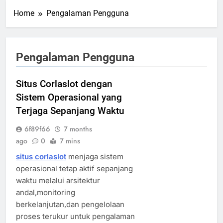
Home
Pengalaman Pengguna
Pengalaman Pengguna
Situs Corlaslot dengan
Sistem Operasional yang
Terjaga Sepanjang Waktu
6f89f66
7 months
ago
0
7 mins
situs corlaslot
menjaga sistem
operasional tetap aktif sepanjang
waktu melalui arsitektur
andal,monitoring
berkelanjutan,dan pengelolaan
proses terukur untuk pengalaman