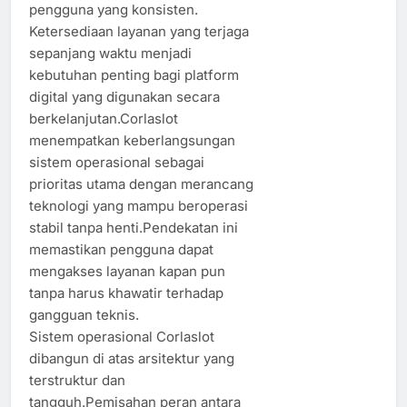
pengguna yang konsisten.
Ketersediaan layanan yang terjaga
sepanjang waktu menjadi
kebutuhan penting bagi platform
digital yang digunakan secara
berkelanjutan.Corlaslot
menempatkan keberlangsungan
sistem operasional sebagai
prioritas utama dengan merancang
teknologi yang mampu beroperasi
stabil tanpa henti.Pendekatan ini
memastikan pengguna dapat
mengakses layanan kapan pun
tanpa harus khawatir terhadap
gangguan teknis.
Sistem operasional Corlaslot
dibangun di atas arsitektur yang
terstruktur dan
tangguh.Pemisahan peran antara