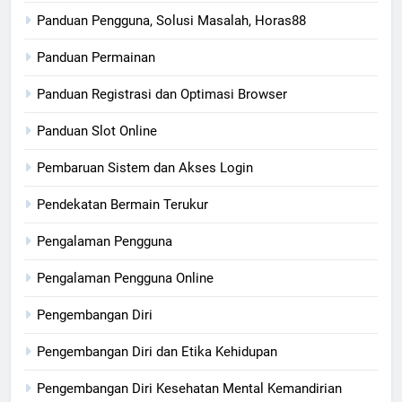
Panduan Pengguna, Solusi Masalah, Horas88
Panduan Permainan
Panduan Registrasi dan Optimasi Browser
Panduan Slot Online
Pembaruan Sistem dan Akses Login
Pendekatan Bermain Terukur
Pengalaman Pengguna
Pengalaman Pengguna Online
Pengembangan Diri
Pengembangan Diri dan Etika Kehidupan
Pengembangan Diri Kesehatan Mental Kemandirian