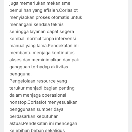
juga memerlukan mekanisme
pemulihan yang efisien.Corlaslot
menyiapkan proses otomatis untuk
menangani kendala teknis
sehingga layanan dapat segera
kembali normal tanpa intervensi
manual yang lama.Pendekatan ini
membantu menjaga kontinuitas
akses dan meminimalkan dampak
gangguan terhadap aktivitas
pengguna.
Pengelolaan resource yang
terukur menjadi bagian penting
dalam menjaga operasional
nonstop.Corlaslot menyesuaikan
penggunaan sumber daya
berdasarkan kebutuhan
aktual.Pendekatan ini mencegah
kelebihan beban sekaligus