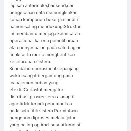
lapisan antarmuka,backend,dan
pengelolaan data memungkinkan
setiap komponen bekerja mandiri
namun saling mendukung.Struktur
ini membantu menjaga kelancaran
operasional karena pemeliharaan
atau penyesuaian pada satu bagian
tidak serta merta menghentikan
keseluruhan sistem.
Keandalan operasional sepanjang
waktu sangat bergantung pada
manajemen beban yang
efektif.Corlaslot mengatur
distribusi proses secara adaptif
agar tidak terjadi penumpukan
pada satu titik sistem.Permintaan
pengguna diproses melalui jalur
yang paling optimal sesuai kondisi