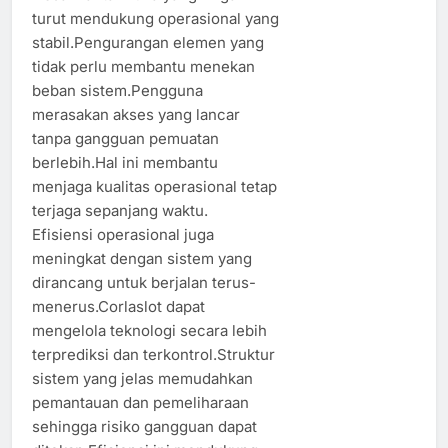
turut mendukung operasional yang
stabil.Pengurangan elemen yang
tidak perlu membantu menekan
beban sistem.Pengguna
merasakan akses yang lancar
tanpa gangguan pemuatan
berlebih.Hal ini membantu
menjaga kualitas operasional tetap
terjaga sepanjang waktu.
Efisiensi operasional juga
meningkat dengan sistem yang
dirancang untuk berjalan terus-
menerus.Corlaslot dapat
mengelola teknologi secara lebih
terprediksi dan terkontrol.Struktur
sistem yang jelas memudahkan
pemantauan dan pemeliharaan
sehingga risiko gangguan dapat