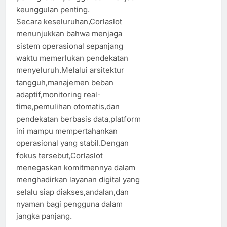
keunggulan penting.
Secara keseluruhan,Corlaslot
menunjukkan bahwa menjaga
sistem operasional sepanjang
waktu memerlukan pendekatan
menyeluruh.Melalui arsitektur
tangguh,manajemen beban
adaptif,monitoring real-
time,pemulihan otomatis,dan
pendekatan berbasis data,platform
ini mampu mempertahankan
operasional yang stabil.Dengan
fokus tersebut,Corlaslot
menegaskan komitmennya dalam
menghadirkan layanan digital yang
selalu siap diakses,andalan,dan
nyaman bagi pengguna dalam
jangka panjang.