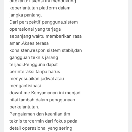
ditekan.Efisiensi ini mendukung
keberlanjutan platform dalam
jangka panjang.
Dari perspektif pengguna,sistem
operasional yang terjaga
sepanjang waktu memberikan rasa
aman.Akses terasa
konsisten,respon sistem stabil,dan
gangguan teknis jarang
terjadi.Pengguna dapat
berinteraksi tanpa harus
menyesuaikan jadwal atau
mengantisipasi
downtime.Kenyamanan ini menjadi
nilai tambah dalam penggunaan
berkelanjutan.
Pengalaman dan keahlian tim
teknis tercermin dari fokus pada
detail operasional yang sering