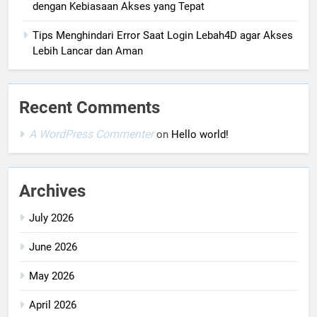
dengan Kebiasaan Akses yang Tepat
Tips Menghindari Error Saat Login Lebah4D agar Akses
Lebih Lancar dan Aman
Recent Comments
A WordPress Commenter
on
Hello world!
Archives
July 2026
June 2026
May 2026
April 2026