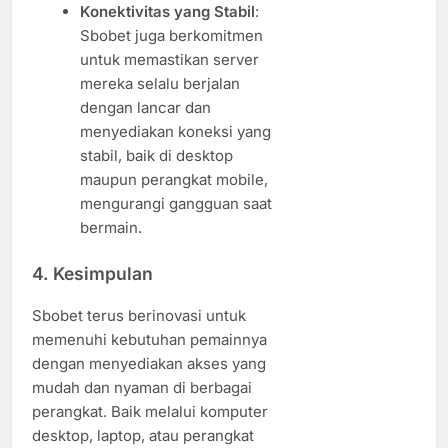
Konektivitas yang Stabil
:
Sbobet juga berkomitmen
untuk memastikan server
mereka selalu berjalan
dengan lancar dan
menyediakan koneksi yang
stabil, baik di desktop
maupun perangkat mobile,
mengurangi gangguan saat
bermain.
4.
Kesimpulan
Sbobet terus berinovasi untuk
memenuhi kebutuhan pemainnya
dengan menyediakan akses yang
mudah dan nyaman di berbagai
perangkat. Baik melalui komputer
desktop, laptop, atau perangkat