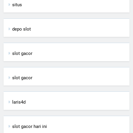
situs
depo slot
slot gacor
slot gacor
laris4d
slot gacor hari ini