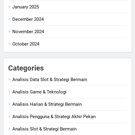
January 2025
December 2024
November 2024
October 2024
Categories
Analisis Data Slot & Strategi Bermain
Analisis Game & Teknologi
Analisis Harian & Strategi Bermain
Analisis Pengguna & Strategi Akhir Pekan
Analisis Slot & Strategi Bermain