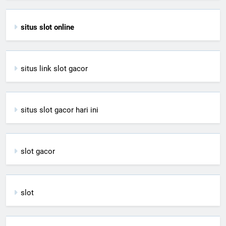
situs slot online
situs link slot gacor
situs slot gacor hari ini
slot gacor
slot