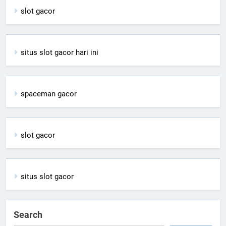
slot gacor
situs slot gacor hari ini
spaceman gacor
slot gacor
situs slot gacor
Search