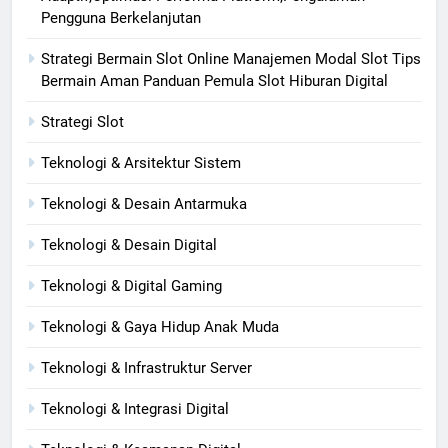
Pengguna Berkelanjutan
Strategi Bermain Slot Online Manajemen Modal Slot Tips
Bermain Aman Panduan Pemula Slot Hiburan Digital
Strategi Slot
Teknologi & Arsitektur Sistem
Teknologi & Desain Antarmuka
Teknologi & Desain Digital
Teknologi & Digital Gaming
Teknologi & Gaya Hidup Anak Muda
Teknologi & Infrastruktur Server
Teknologi & Integrasi Digital