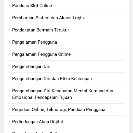
Panduan Slot Online
Pembaruan Sistem dan Akses Login
Pendekatan Bermain Terukur
Pengalaman Pengguna
Pengalaman Pengguna Online
Pengembangan Diri
Pengembangan Diri dan Etika Kehidupan
Pengembangan Diri Kesehatan Mental Kemandirian
Emosional Pencapaian Tujuan
Perjudian Online, Teknologi, Panduan Pengguna
Perlindungan Akun Digital