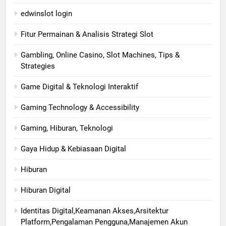
edwinslot login
Fitur Permainan & Analisis Strategi Slot
Gambling, Online Casino, Slot Machines, Tips &
Strategies
Game Digital & Teknologi Interaktif
Gaming Technology & Accessibility
Gaming, Hiburan, Teknologi
Gaya Hidup & Kebiasaan Digital
Hiburan
Hiburan Digital
Identitas Digital,Keamanan Akses,Arsitektur
Platform,Pengalaman Pengguna,Manajemen Akun