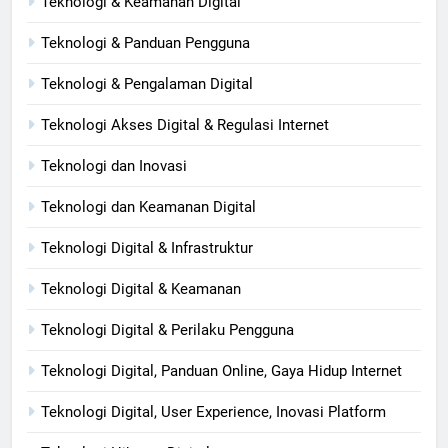
Teknologi & Keamanan Digital
Teknologi & Panduan Pengguna
Teknologi & Pengalaman Digital
Teknologi Akses Digital & Regulasi Internet
Teknologi dan Inovasi
Teknologi dan Keamanan Digital
Teknologi Digital & Infrastruktur
Teknologi Digital & Keamanan
Teknologi Digital & Perilaku Pengguna
Teknologi Digital, Panduan Online, Gaya Hidup Internet
Teknologi Digital, User Experience, Inovasi Platform