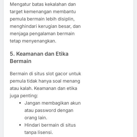
Mengatur batas kekalahan dan
target kemenangan membantu
pemula bermain lebih disiplin,
menghindari kerugian besar, dan
menjaga pengalaman bermain
tetap menyenangkan.
5. Keamanan dan Etika
Bermain
Bermain di situs slot gacor untuk
pemula tidak hanya soal menang
atau kalah. Keamanan dan etika
juga penting:
Jangan membagikan akun
atau password dengan
orang lain.
Hindari bermain di situs
tanpa lisensi.