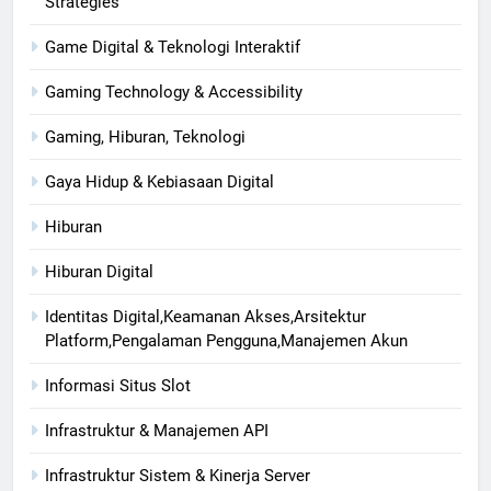
Strategies
Game Digital & Teknologi Interaktif
Gaming Technology & Accessibility
Gaming, Hiburan, Teknologi
Gaya Hidup & Kebiasaan Digital
Hiburan
Hiburan Digital
Identitas Digital,Keamanan Akses,Arsitektur
Platform,Pengalaman Pengguna,Manajemen Akun
Informasi Situs Slot
Infrastruktur & Manajemen API
Infrastruktur Sistem & Kinerja Server