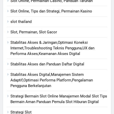
Slot Online, Permainan Casino, Panduan Taruhan
Slot Online, Tips dan Strategi, Permainan Kasino
slot thailand
Slot, Permainan, Slot Gacor
Stabilitas Akses & Jaringan,Optimasi Koneksi
Internet,Troubleshooting Teknis Pengguna,UX dan
Performa Akses,Keamanan Akses Digital
Stabilitas Akses dan Panduan Daftar Digital
Stabilitas Akses Digital,Manajemen Sistem
Adaptif,Optimasi Performa Platform,Pengalaman
Pengguna Berkelanjutan
Strategi Bermain Slot Online Manajemen Modal Slot Tips
Bermain Aman Panduan Pemula Slot Hiburan Digital
Strategi Slot