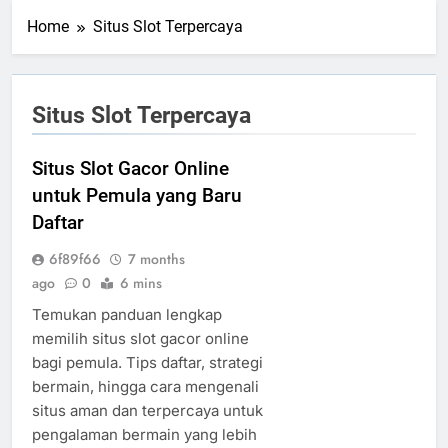
Home
Situs Slot Terpercaya
Situs Slot Terpercaya
Situs Slot Gacor Online
untuk Pemula yang Baru
Daftar
6f89f66
7 months
ago
0
6 mins
Temukan panduan lengkap
memilih situs slot gacor online
bagi pemula. Tips daftar, strategi
bermain, hingga cara mengenali
situs aman dan terpercaya untuk
pengalaman bermain yang lebih