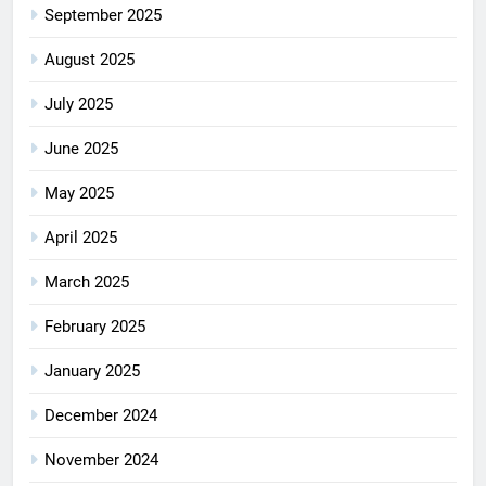
September 2025
August 2025
July 2025
June 2025
May 2025
April 2025
March 2025
February 2025
January 2025
December 2024
November 2024