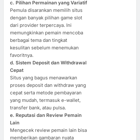
c. Pilihan Permainan yang Variatif
Pemula disarankan memilih situs
dengan banyak pilihan game slot
dari provider terpercaya. Ini
memungkinkan pemain mencoba
berbagai tema dan tingkat
kesulitan sebelum menemukan
favoritnya.
d. Sistem Deposit dan Withdrawal
Cepat
Situs yang bagus menawarkan
proses deposit dan withdraw yang
cepat serta metode pembayaran
yang mudah, termasuk e-wallet,
transfer bank, atau pulsa.
e. Reputasi dan Review Pemain
Lain
Mengecek review pemain lain bisa
memberikan gambaran nyata