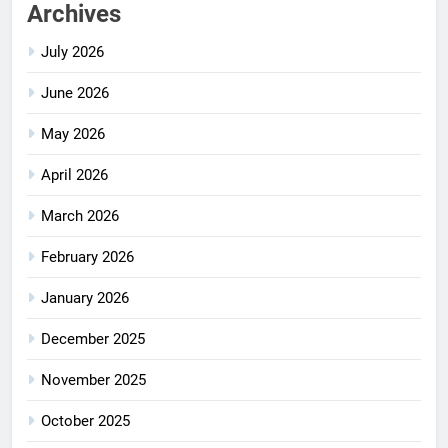
Archives
July 2026
June 2026
May 2026
April 2026
March 2026
February 2026
January 2026
December 2025
November 2025
October 2025