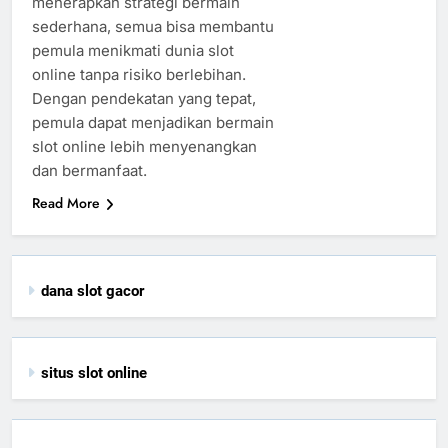
menerapkan strategi bermain
sederhana, semua bisa membantu
pemula menikmati dunia slot
online tanpa risiko berlebihan.
Dengan pendekatan yang tepat,
pemula dapat menjadikan bermain
slot online lebih menyenangkan
dan bermanfaat.
Read More
dana slot gacor
situs slot online