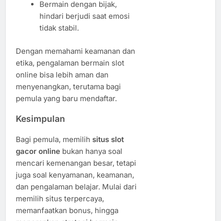
Bermain dengan bijak,
hindari berjudi saat emosi
tidak stabil.
Dengan memahami keamanan dan
etika, pengalaman bermain slot
online bisa lebih aman dan
menyenangkan, terutama bagi
pemula yang baru mendaftar.
Kesimpulan
Bagi pemula, memilih
situs slot
gacor online
bukan hanya soal
mencari kemenangan besar, tetapi
juga soal kenyamanan, keamanan,
dan pengalaman belajar. Mulai dari
memilih situs terpercaya,
memanfaatkan bonus, hingga