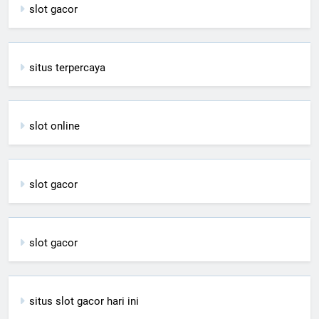
slot gacor
situs terpercaya
slot online
slot gacor
slot gacor
situs slot gacor hari ini