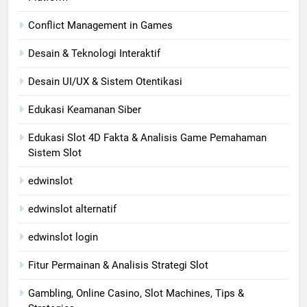
Conflict Management in Games
Desain & Teknologi Interaktif
Desain UI/UX & Sistem Otentikasi
Edukasi Keamanan Siber
Edukasi Slot 4D Fakta & Analisis Game Pemahaman
Sistem Slot
edwinslot
edwinslot alternatif
edwinslot login
Fitur Permainan & Analisis Strategi Slot
Gambling, Online Casino, Slot Machines, Tips &