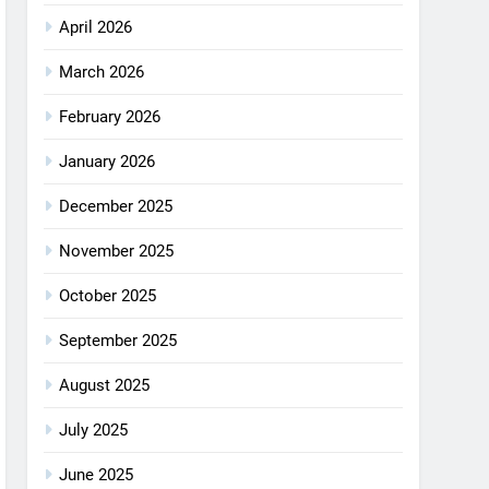
April 2026
March 2026
February 2026
January 2026
December 2025
November 2025
October 2025
September 2025
August 2025
July 2025
June 2025