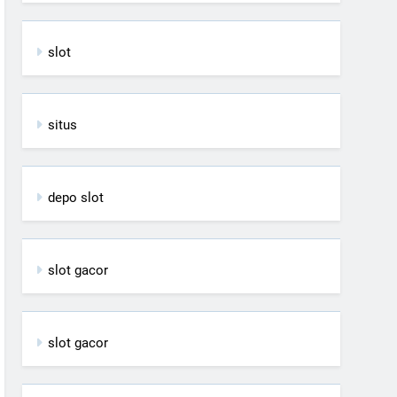
slot
situs
depo slot
slot gacor
slot gacor