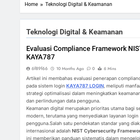
Home
Teknologi Digital & Keamanan
Teknologi Digital & Keamanan
Evaluasi Compliance Framework NIST
KAYA787
6f89f66
10 Months Ago
0
6 Mins
Artikel ini membahas evaluasi penerapan complia
pada sistem login
KAYA787 LOGIN
, meliputi manfa
strategi optimalisasi dalam meningkatkan keamanan
dan perlindungan data pengguna.
Keamanan digital merupakan prioritas utama bagi se
modern, terutama yang menyediakan layanan login 
pengguna.Salah satu pendekatan standar yang diak
internasional adalah
NIST Cybersecurity Framewo
ini memberikan panduan sistematis dalam mengelo