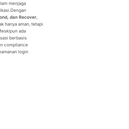
alam menjaga
ikasi.Dengan
spond, dan Recover
,
k hanya aman, tetapi
Meskipun ada
isasi berbasis
kan compliance
eamanan login