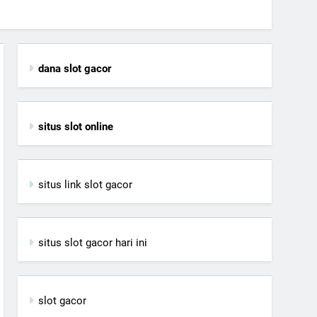
dana slot gacor
situs slot online
situs link slot gacor
situs slot gacor hari ini
slot gacor