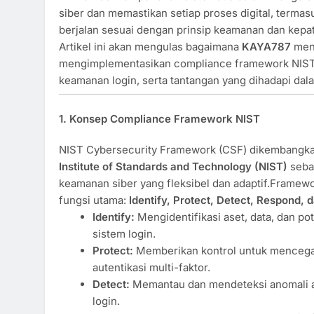
siber dan memastikan setiap proses digital, termas
berjalan sesuai dengan prinsip keamanan dan kepat
Artikel ini akan mengulas bagaimana
KAYA787
meng
mengimplementasikan compliance framework NIS
keamanan login, serta tantangan yang dihadapi dal
1. Konsep Compliance Framework NIST
NIST Cybersecurity Framework (CSF) dikembangk
Institute of Standards and Technology (NIST)
seba
keamanan siber yang fleksibel dan adaptif.Framework
fungsi utama:
Identify, Protect, Detect, Respond,
Identify:
Mengidentifikasi aset, data, dan pot
sistem login.
Protect:
Memberikan kontrol untuk menceg
autentikasi multi-faktor.
Detect:
Memantau dan mendeteksi anomali a
login.