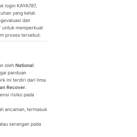
uk login KAYA787,
uhan yang ketat.
evaluasi dan
T untuk memperkuat
am proses tersebut.
an oleh
National
gai panduan
 ini terdiri dari lima
 dan Recover
.
ensi risiko pada
ah ancaman, termasuk
tau serangan pada