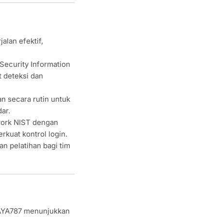
lan efektif,
ecurity Information
 deteksi dan
 secara rutin untuk
ar.
ork NIST dengan
rkuat kontrol login.
 pelatihan bagi tim
KAYA787 menunjukkan