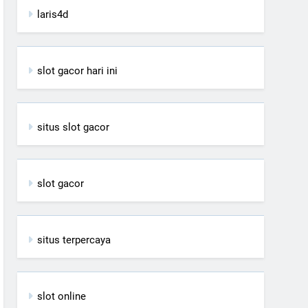
laris4d
slot gacor hari ini
situs slot gacor
slot gacor
situs terpercaya
slot online