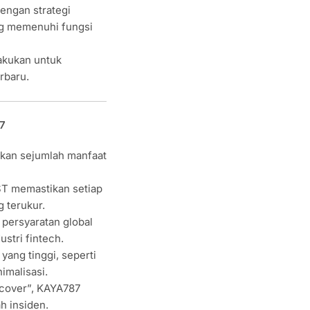
engan strategi
ng memenuhi fungsi
lakukan untuk
rbaru.
7
kan sejumlah manfaat
T memastikan setiap
 terukur.
ersyaratan global
ustri fintech.
 yang tinggi, seperti
imalisasi.
cover”, KAYA787
h insiden.