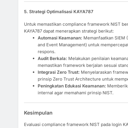
5. Strategi Optimalisasi KAYA787
Untuk memastikan compliance framework NIST berja
KAYA787 dapat menerapkan strategi berikut:
Automasi Keamanan:
Memanfaatkan SIEM (S
and Event Management) untuk mempercepat
respons.
Audit Berkala:
Melakukan penilaian keamanan
memastikan framework berjalan sesuai stand
Integrasi Zero Trust:
Menyelaraskan framew
prinsip Zero Trust Architecture untuk mempe
Peningkatan Edukasi Keamanan:
Memberikan
internal agar memahami prinsip NIST.
Kesimpulan
Evaluasi compliance framework NIST pada login 