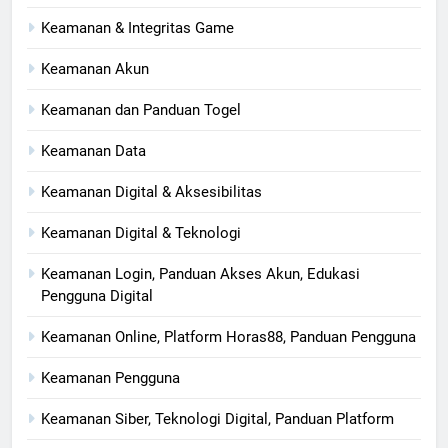
Keamanan & Integritas Game
Keamanan Akun
Keamanan dan Panduan Togel
Keamanan Data
Keamanan Digital & Aksesibilitas
Keamanan Digital & Teknologi
Keamanan Login, Panduan Akses Akun, Edukasi
Pengguna Digital
Keamanan Online, Platform Horas88, Panduan Pengguna
Keamanan Pengguna
Keamanan Siber, Teknologi Digital, Panduan Platform