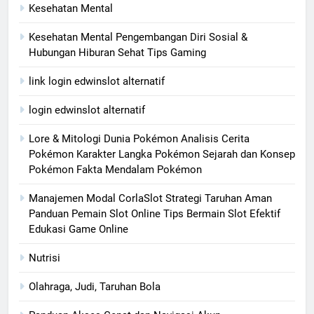
Kesehatan Mental
Kesehatan Mental Pengembangan Diri Sosial &
Hubungan Hiburan Sehat Tips Gaming
link login edwinslot alternatif
login edwinslot alternatif
Lore & Mitologi Dunia Pokémon Analisis Cerita
Pokémon Karakter Langka Pokémon Sejarah dan Konsep
Pokémon Fakta Mendalam Pokémon
Manajemen Modal CorlaSlot Strategi Taruhan Aman
Panduan Pemain Slot Online Tips Bermain Slot Efektif
Edukasi Game Online
Nutrisi
Olahraga, Judi, Taruhan Bola