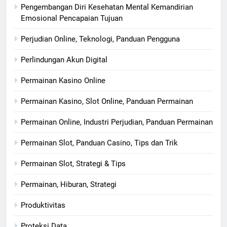
Pengembangan Diri Kesehatan Mental Kemandirian
Emosional Pencapaian Tujuan
Perjudian Online, Teknologi, Panduan Pengguna
Perlindungan Akun Digital
Permainan Kasino Online
Permainan Kasino, Slot Online, Panduan Permainan
Permainan Online, Industri Perjudian, Panduan Permainan
Permainan Slot, Panduan Casino, Tips dan Trik
Permainan Slot, Strategi & Tips
Permainan, Hiburan, Strategi
Produktivitas
Proteksi Data