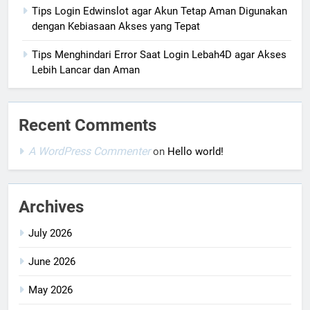
Tips Login Edwinslot agar Akun Tetap Aman Digunakan
dengan Kebiasaan Akses yang Tepat
Tips Menghindari Error Saat Login Lebah4D agar Akses
Lebih Lancar dan Aman
Recent Comments
A WordPress Commenter
on
Hello world!
Archives
July 2026
June 2026
May 2026