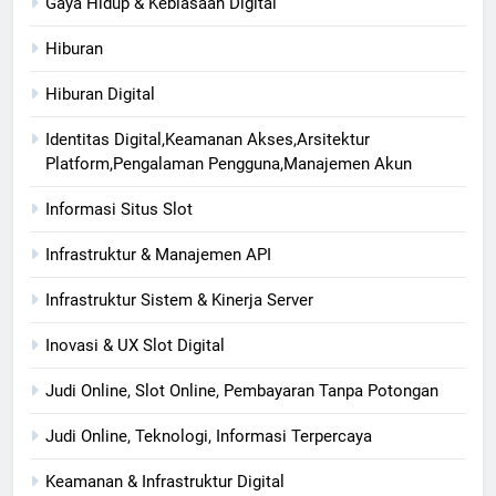
Gaya Hidup & Kebiasaan Digital
Hiburan
Hiburan Digital
Identitas Digital,Keamanan Akses,Arsitektur
Platform,Pengalaman Pengguna,Manajemen Akun
Informasi Situs Slot
Infrastruktur & Manajemen API
Infrastruktur Sistem & Kinerja Server
Inovasi & UX Slot Digital
Judi Online, Slot Online, Pembayaran Tanpa Potongan
Judi Online, Teknologi, Informasi Terpercaya
Keamanan & Infrastruktur Digital