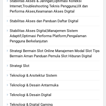
Stabilitas Akses & Jaringan,Optimasi Koneksi
Internet,Troubleshooting Teknis Pengguna,UX dan
Performa Akses,Keamanan Akses Digital
Stabilitas Akses dan Panduan Daftar Digital
Stabilitas Akses Digital,Manajemen Sistem
Adaptif,Optimasi Performa Platform,Pengalaman
Pengguna Berkelanjutan
Strategi Bermain Slot Online Manajemen Modal Slot Tips
Bermain Aman Panduan Pemula Slot Hiburan Digital
Strategi Slot
Teknologi & Arsitektur Sistem
Teknologi & Desain Antarmuka
Teknologi & Desain Digital
Teknologi & Digital Gaming