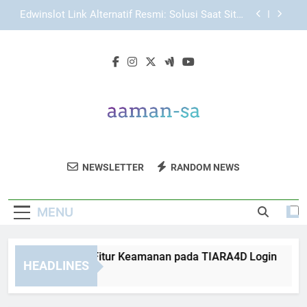
Skip
Panduan Lengkap EDWINSLOT Login untuk Akses
to
Akun yang Lebih Stabil
content
Tips Login Edwinslot agar Akun Tetap Aman
Digunakan dengan Kebiasaan Akses yang Tepat
Cara Memahami Fitur Keamanan pada TIARA4D
Login
Edwinslot Link Alternatif Resmi: Solusi Saat Situs
Utama Tidak Bisa Dibuka
Panduan Lengkap EDWINSLOT Login untuk Akses
Akun yang Lebih Stabil
Aaman SA
Dapatkan Solusi Keamanan Terkini Dari
Tips Login Edwinslot agar Akun Tetap Aman
NEWSLETTER
RANDOM NEWS
Digunakan dengan Kebiasaan Akses yang Tepat
Aaman SA. Teknologi Untuk Melindungi
Bisnis Dan Rumah Anda.
MENU
ra Memahami Fitur Keamanan pada TIARA4D Login
Edw
HEADLINES
Weeks Ago
1 M