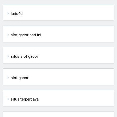
laris4d
slot gacor hari ini
situs slot gacor
slot gacor
situs terpercaya