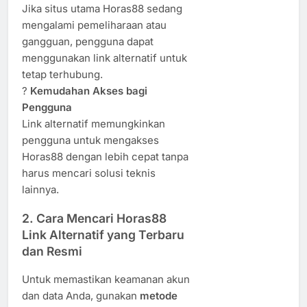
Jika situs utama Horas88 sedang
mengalami pemeliharaan atau
gangguan, pengguna dapat
menggunakan link alternatif untuk
tetap terhubung.
?
Kemudahan Akses bagi
Pengguna
Link alternatif memungkinkan
pengguna untuk mengakses
Horas88 dengan lebih cepat tanpa
harus mencari solusi teknis
lainnya.
2. Cara Mencari Horas88
Link Alternatif yang Terbaru
dan Resmi
Untuk memastikan keamanan akun
dan data Anda, gunakan
metode