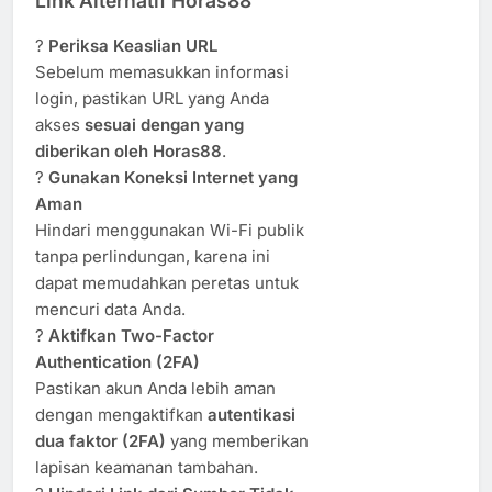
Link Alternatif Horas88
?
Periksa Keaslian URL
Sebelum memasukkan informasi
login, pastikan URL yang Anda
akses
sesuai dengan yang
diberikan oleh Horas88
.
?
Gunakan Koneksi Internet yang
Aman
Hindari menggunakan Wi-Fi publik
tanpa perlindungan, karena ini
dapat memudahkan peretas untuk
mencuri data Anda.
?
Aktifkan Two-Factor
Authentication (2FA)
Pastikan akun Anda lebih aman
dengan mengaktifkan
autentikasi
dua faktor (2FA)
yang memberikan
lapisan keamanan tambahan.