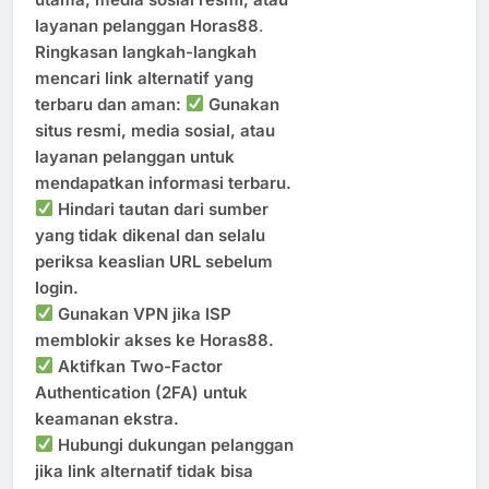
layanan pelanggan Horas88
.
Ringkasan langkah-langkah
mencari link alternatif yang
terbaru dan aman:
Gunakan
situs resmi, media sosial, atau
layanan pelanggan untuk
mendapatkan informasi terbaru.
Hindari tautan dari sumber
yang tidak dikenal dan selalu
periksa keaslian URL sebelum
login.
Gunakan VPN jika ISP
memblokir akses ke Horas88.
Aktifkan Two-Factor
Authentication (2FA) untuk
keamanan ekstra.
Hubungi dukungan pelanggan
jika link alternatif tidak bisa