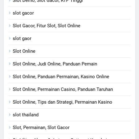
Slot Demo, Slot Gacor, RTP Tinggi
slot gacor
Slot Gacor, Fitur Slot, Slot Online
slot gaor
Slot Online
Slot Online, Judi Online, Panduan Pemain
Slot Online, Panduan Permainan, Kasino Online
Slot Online, Permainan Casino, Panduan Taruhan
Slot Online, Tips dan Strategi, Permainan Kasino
slot thailand
Slot, Permainan, Slot Gacor