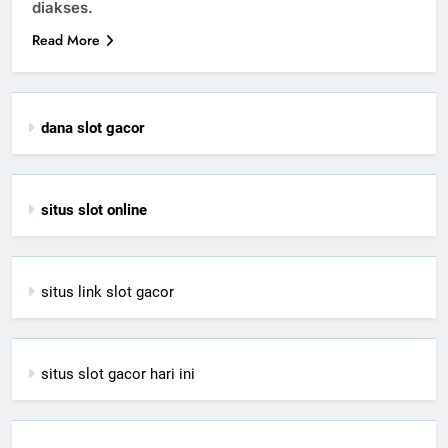
diakses.
Read More
dana slot gacor
situs slot online
situs link slot gacor
situs slot gacor hari ini