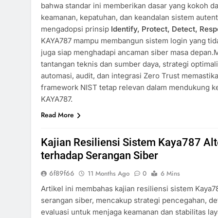
bahwa standar ini memberikan dasar yang kokoh d
keamanan, kepatuhan, dan keandalan sistem autent
mengadopsi prinsip
Identify, Protect, Detect, Re
KAYA787 mampu membangun sistem login yang tida
juga siap menghadapi ancaman siber masa depan.
tantangan teknis dan sumber daya, strategi optimal
automasi, audit, dan integrasi Zero Trust memasti
framework NIST tetap relevan dalam mendukung k
KAYA787.
Read More
Kajian Resiliensi Sistem Kaya787 Alt
terhadap Serangan Siber
6f89f66
11 Months Ago
0
6 Mins
Artikel ini membahas kajian resiliensi sistem Kaya7
serangan siber, mencakup strategi pencegahan, det
evaluasi untuk menjaga keamanan dan stabilitas laya