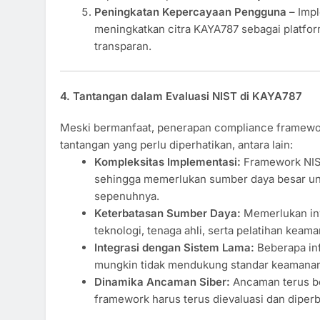
Peningkatan Kepercayaan Pengguna
– Imp
meningkatkan citra KAYA787 sebagai platfo
transparan.
4. Tantangan dalam Evaluasi NIST di KAYA787
Meski bermanfaat, penerapan compliance framewor
tantangan yang perlu diperhatikan, antara lain:
Kompleksitas Implementasi:
Framework NIS
sehingga memerlukan sumber daya besar un
sepenuhnya.
Keterbatasan Sumber Daya:
Memerlukan inv
teknologi, tenaga ahli, serta pelatihan keama
Integrasi dengan Sistem Lama:
Beberapa inf
mungkin tidak mendukung standar keamanan
Dinamika Ancaman Siber:
Ancaman terus b
framework harus terus dievaluasi dan diperb