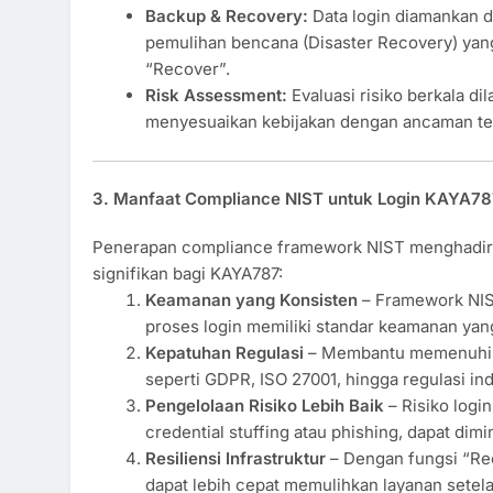
Backup & Recovery:
Data login diamankan d
pemulihan bencana (Disaster Recovery) ya
“Recover”.
Risk Assessment:
Evaluasi risiko berkala di
menyesuaikan kebijakan dengan ancaman te
3. Manfaat Compliance NIST untuk Login KAYA78
Penerapan compliance framework NIST menghadir
signifikan bagi KAYA787:
Keamanan yang Konsisten
– Framework NIS
proses login memiliki standar keamanan yang
Kepatuhan Regulasi
– Membantu memenuhi p
seperti GDPR, ISO 27001, hingga regulasi ind
Pengelolaan Risiko Lebih Baik
– Risiko login
credential stuffing atau phishing, dapat dimin
Resiliensi Infrastruktur
– Dengan fungsi “Re
dapat lebih cepat memulihkan layanan setela