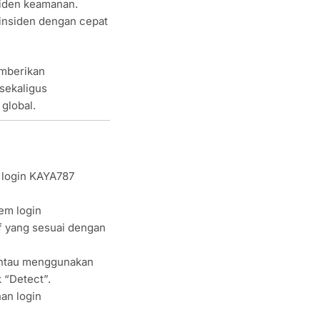
iden keamanan.
insiden dengan cepat
emberikan
sekaligus
global.
 login KAYA787
em login
f yang sesuai dengan
pantau menggunakan
 “Detect”.
an login