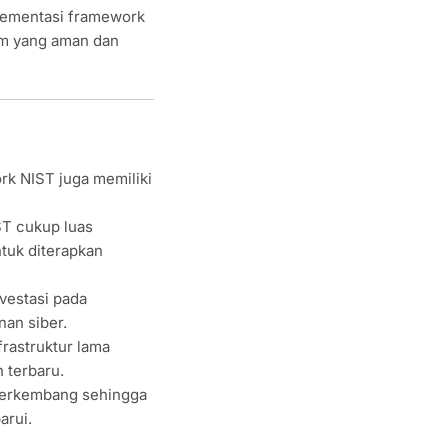
lementasi framework
rm yang aman dan
k NIST juga memiliki
T cukup luas
tuk diterapkan
estasi pada
nan siber.
rastruktur lama
 terbaru.
erkembang sehingga
arui.