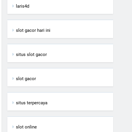
laris4d
slot gacor hari ini
situs slot gacor
slot gacor
situs terpercaya
slot online