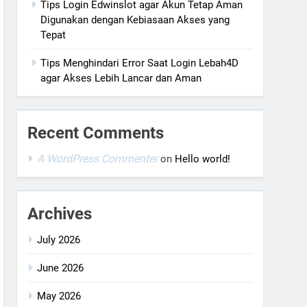
Tips Login Edwinslot agar Akun Tetap Aman
Digunakan dengan Kebiasaan Akses yang
Tepat
Tips Menghindari Error Saat Login Lebah4D
agar Akses Lebih Lancar dan Aman
Recent Comments
A WordPress Commenter
on
Hello world!
Archives
July 2026
June 2026
May 2026