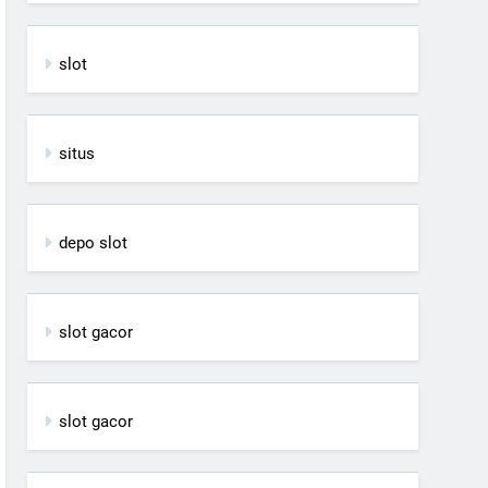
slot
situs
depo slot
slot gacor
slot gacor