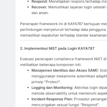
Respond:
Menetapkan respons terhadap ins
Recover:
Memulihkan layanan login setelah 
dan aman.
Penerapan framework ini di KAYA787 bertujuan m
perlindungan menyeluruh terhadap data pengguna 
memastikan kepatuhan terhadap standar keamanan 
2. Implementasi NIST pada Login KAYA787
Evaluasi penerapan compliance framework NIST di
melibatkan beberapa komponen inti:
Manajemen Identitas dan Akses (IAM):
Sist
menggunakan mekanisme autentikasi adapti
prinsip “Protect”.
Logging dan Monitoring:
Aktivitas login di
metode observability untuk memenuhi aspek
Incident Response Plan:
Prosedur penangan
mencurigakan sesuai fungsi “Respond”.