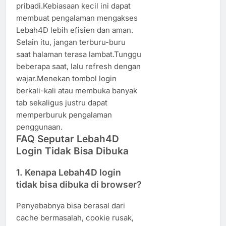
pribadi.Kebiasaan kecil ini dapat
membuat pengalaman mengakses
Lebah4D lebih efisien dan aman.
Selain itu, jangan terburu-buru
saat halaman terasa lambat.Tunggu
beberapa saat, lalu refresh dengan
wajar.Menekan tombol login
berkali-kali atau membuka banyak
tab sekaligus justru dapat
memperburuk pengalaman
penggunaan.
FAQ Seputar Lebah4D
Login Tidak Bisa Dibuka
1. Kenapa Lebah4D login
tidak bisa dibuka di browser?
Penyebabnya bisa berasal dari
cache bermasalah, cookie rusak,