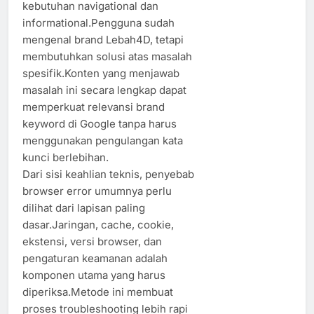
kebutuhan navigational dan
informational.Pengguna sudah
mengenal brand Lebah4D, tetapi
membutuhkan solusi atas masalah
spesifik.Konten yang menjawab
masalah ini secara lengkap dapat
memperkuat relevansi brand
keyword di Google tanpa harus
menggunakan pengulangan kata
kunci berlebihan.
Dari sisi keahlian teknis, penyebab
browser error umumnya perlu
dilihat dari lapisan paling
dasar.Jaringan, cache, cookie,
ekstensi, versi browser, dan
pengaturan keamanan adalah
komponen utama yang harus
diperiksa.Metode ini membuat
proses troubleshooting lebih rapi