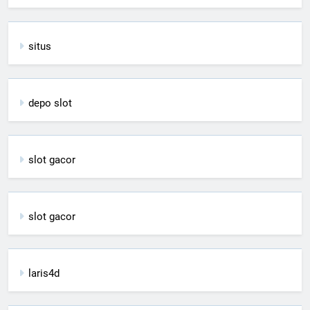
situs
depo slot
slot gacor
slot gacor
laris4d