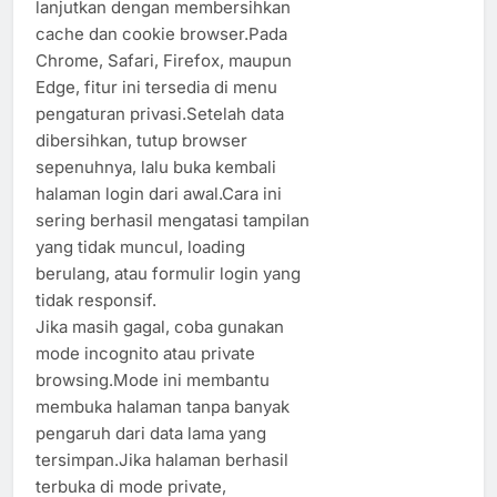
lanjutkan dengan membersihkan
cache dan cookie browser.Pada
Chrome, Safari, Firefox, maupun
Edge, fitur ini tersedia di menu
pengaturan privasi.Setelah data
dibersihkan, tutup browser
sepenuhnya, lalu buka kembali
halaman login dari awal.Cara ini
sering berhasil mengatasi tampilan
yang tidak muncul, loading
berulang, atau formulir login yang
tidak responsif.
Jika masih gagal, coba gunakan
mode incognito atau private
browsing.Mode ini membantu
membuka halaman tanpa banyak
pengaruh dari data lama yang
tersimpan.Jika halaman berhasil
terbuka di mode private,