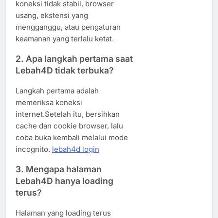
koneksi tidak stabil, browser
usang, ekstensi yang
mengganggu, atau pengaturan
keamanan yang terlalu ketat.
2. Apa langkah pertama saat
Lebah4D tidak terbuka?
Langkah pertama adalah
memeriksa koneksi
internet.Setelah itu, bersihkan
cache dan cookie browser, lalu
coba buka kembali melalui mode
incognito.
lebah4d login
3. Mengapa halaman
Lebah4D hanya loading
terus?
Halaman yang loading terus