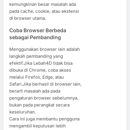
kemungkinan besar masalah ada
pada cache, cookie, atau ekstensi
di browser utama.
Coba Browser Berbeda
sebagai Pembanding
Menggunakan browser lain adalah
langkah pembanding yang
efektif.Jika Lebah4D tidak bisa
dibuka di Chrome, coba akses
melalui Firefox, Edge, atau
Safari.Jika berhasil di browser lain,
berarti masalah ada pada
pengaturan browser sebelumnya,
bukan pada perangkat secara
keseluruhan.
Cara ini juga membantu pengguna
mengambil keputusan lebih