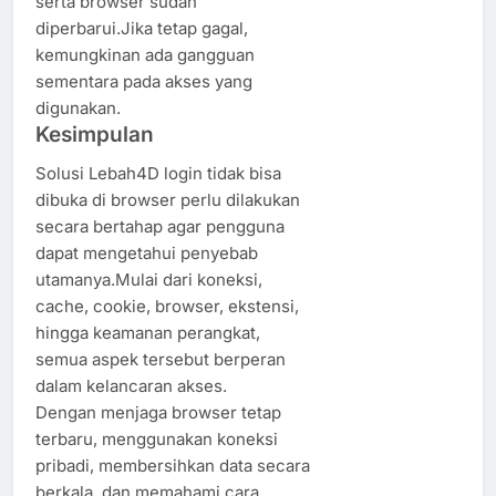
serta browser sudah
diperbarui.Jika tetap gagal,
kemungkinan ada gangguan
sementara pada akses yang
digunakan.
Kesimpulan
Solusi Lebah4D login tidak bisa
dibuka di browser perlu dilakukan
secara bertahap agar pengguna
dapat mengetahui penyebab
utamanya.Mulai dari koneksi,
cache, cookie, browser, ekstensi,
hingga keamanan perangkat,
semua aspek tersebut berperan
dalam kelancaran akses.
Dengan menjaga browser tetap
terbaru, menggunakan koneksi
pribadi, membersihkan data secara
berkala, dan memahami cara