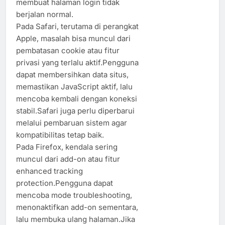
membuat halaman login tidak
berjalan normal.
Pada Safari, terutama di perangkat
Apple, masalah bisa muncul dari
pembatasan cookie atau fitur
privasi yang terlalu aktif.Pengguna
dapat membersihkan data situs,
memastikan JavaScript aktif, lalu
mencoba kembali dengan koneksi
stabil.Safari juga perlu diperbarui
melalui pembaruan sistem agar
kompatibilitas tetap baik.
Pada Firefox, kendala sering
muncul dari add-on atau fitur
enhanced tracking
protection.Pengguna dapat
mencoba mode troubleshooting,
menonaktifkan add-on sementara,
lalu membuka ulang halaman.Jika