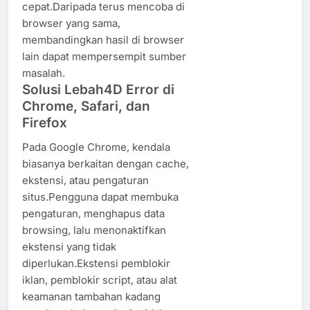
cepat.Daripada terus mencoba di
browser yang sama,
membandingkan hasil di browser
lain dapat mempersempit sumber
masalah.
Solusi Lebah4D Error di
Chrome, Safari, dan
Firefox
Pada Google Chrome, kendala
biasanya berkaitan dengan cache,
ekstensi, atau pengaturan
situs.Pengguna dapat membuka
pengaturan, menghapus data
browsing, lalu menonaktifkan
ekstensi yang tidak
diperlukan.Ekstensi pemblokir
iklan, pemblokir script, atau alat
keamanan tambahan kadang