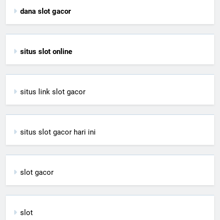
dana slot gacor
situs slot online
situs link slot gacor
situs slot gacor hari ini
slot gacor
slot