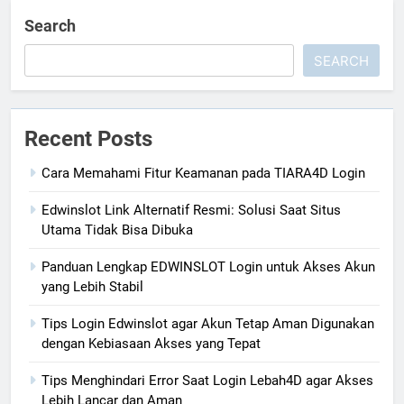
Search
SEARCH
Recent Posts
Cara Memahami Fitur Keamanan pada TIARA4D Login
Edwinslot Link Alternatif Resmi: Solusi Saat Situs
Utama Tidak Bisa Dibuka
Panduan Lengkap EDWINSLOT Login untuk Akses Akun
yang Lebih Stabil
Tips Login Edwinslot agar Akun Tetap Aman Digunakan
dengan Kebiasaan Akses yang Tepat
Tips Menghindari Error Saat Login Lebah4D agar Akses
Lebih Lancar dan Aman