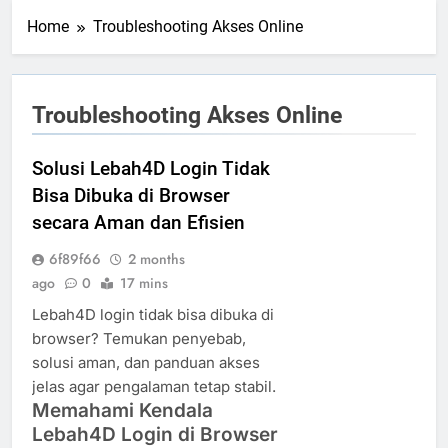
Home
Troubleshooting Akses Online
Troubleshooting Akses Online
Solusi Lebah4D Login Tidak
Bisa Dibuka di Browser
secara Aman dan Efisien
6f89f66
2 months
ago
0
17 mins
Lebah4D login tidak bisa dibuka di
browser? Temukan penyebab,
solusi aman, dan panduan akses
jelas agar pengalaman tetap stabil.
Memahami Kendala
Lebah4D Login di Browser