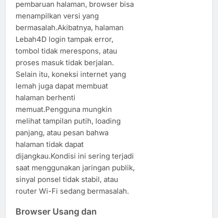
pembaruan halaman, browser bisa
menampilkan versi yang
bermasalah.Akibatnya, halaman
Lebah4D login tampak error,
tombol tidak merespons, atau
proses masuk tidak berjalan.
Selain itu, koneksi internet yang
lemah juga dapat membuat
halaman berhenti
memuat.Pengguna mungkin
melihat tampilan putih, loading
panjang, atau pesan bahwa
halaman tidak dapat
dijangkau.Kondisi ini sering terjadi
saat menggunakan jaringan publik,
sinyal ponsel tidak stabil, atau
router Wi-Fi sedang bermasalah.
Browser Usang dan