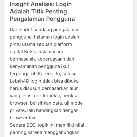
Insight Analisis: Login
Adalah Titik Penting
Pengalaman Pengguna
Dari sudut pandang pengalaman
pengguna, halaman login adalah
pintu utama sebuah platform
digital.Ketika halaman ini
bermasalah, kepercayaan dan
kenyamanan pengguna ikut
terpengaruh.Karena itu, solusi
Lebah4D login tidak bisa dibuka
harus disusun berdasarkan alur
yang jelas: cek koneksi, periksa
browser, bersihkan data, uji mode
private, lalu bandingkan dengan
browser lain.
Secara SEO, topik ini memiliki nilai
penting karena menggabungkan