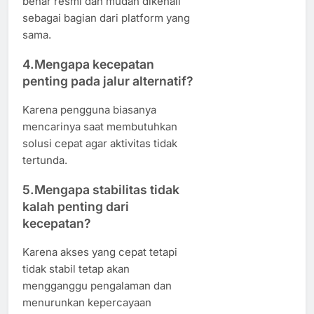
benar resmi dan mudah dikenali
sebagai bagian dari platform yang
sama.
4.Mengapa kecepatan
penting pada jalur alternatif?
Karena pengguna biasanya
mencarinya saat membutuhkan
solusi cepat agar aktivitas tidak
tertunda.
5.Mengapa stabilitas tidak
kalah penting dari
kecepatan?
Karena akses yang cepat tetapi
tidak stabil tetap akan
mengganggu pengalaman dan
menurunkan kepercayaan