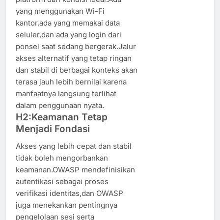
yang menggunakan Wi-Fi
kantor,ada yang memakai data
seluler,dan ada yang login dari
ponsel saat sedang bergerak.Jalur
akses alternatif yang tetap ringan
dan stabil di berbagai konteks akan
terasa jauh lebih bernilai karena
manfaatnya langsung terlihat
dalam penggunaan nyata.
H2:Keamanan Tetap
Menjadi Fondasi
Akses yang lebih cepat dan stabil
tidak boleh mengorbankan
keamanan.OWASP mendefinisikan
autentikasi sebagai proses
verifikasi identitas,dan OWASP
juga menekankan pentingnya
pengelolaan sesi serta