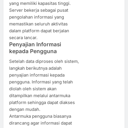
yang memiliki kapasitas tinggi.
Server bekerja sebagai pusat
pengolahan informasi yang
memastikan seluruh aktivitas
dalam platform dapat berjalan
secara lancar.
Penyajian Informasi
kepada Pengguna
Setelah data diproses oleh sistem,
langkah berikutnya adalah
penyajian informasi kepada
pengguna. Informasi yang telah
diolah oleh sistem akan
ditampilkan melalui antarmuka
platform sehingga dapat diakses
dengan mudah.
Antarmuka pengguna biasanya
dirancang agar informasi dapat