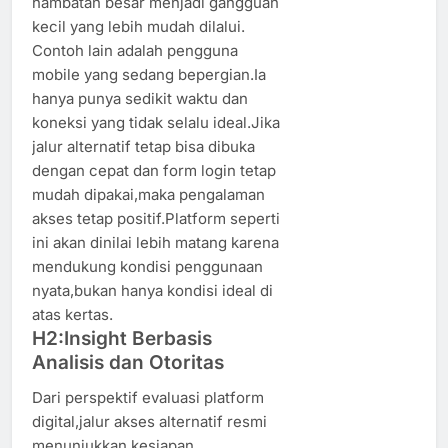
hambatan besar menjadi gangguan
kecil yang lebih mudah dilalui.
Contoh lain adalah pengguna
mobile yang sedang bepergian.Ia
hanya punya sedikit waktu dan
koneksi yang tidak selalu ideal.Jika
jalur alternatif tetap bisa dibuka
dengan cepat dan form login tetap
mudah dipakai,maka pengalaman
akses tetap positif.Platform seperti
ini akan dinilai lebih matang karena
mendukung kondisi penggunaan
nyata,bukan hanya kondisi ideal di
atas kertas.
H2:Insight Berbasis
Analisis dan Otoritas
Dari perspektif evaluasi platform
digital,jalur akses alternatif resmi
menunjukkan kesiapan