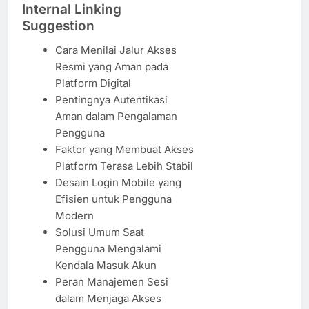
Internal Linking
Suggestion
Cara Menilai Jalur Akses
Resmi yang Aman pada
Platform Digital
Pentingnya Autentikasi
Aman dalam Pengalaman
Pengguna
Faktor yang Membuat Akses
Platform Terasa Lebih Stabil
Desain Login Mobile yang
Efisien untuk Pengguna
Modern
Solusi Umum Saat
Pengguna Mengalami
Kendala Masuk Akun
Peran Manajemen Sesi
dalam Menjaga Akses