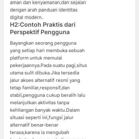
aman dan kenyamanan,dan sejalan
dengan arah panduan identitas
digital modern.
H2:Contoh Praktis dari
Perspektif Pengguna
Bayangkan seorang pengguna
yang setiap hari membuka sebuah
platform untuk memulai
pekerjaannya.Pada suatu pagi,situs
utama sulit dibuka.Jika tersedia
jalur akses alternatif resmi yang
tetap familiar,responsif,dan
stabil,pengguna cukup beralih lalu
melanjutkan aktivitas tanpa
kehilangan banyak waktu.Dalam
situasi seperti ini,fungsi jalur
alternatif benar-benar
terasa,karena ia mengubah