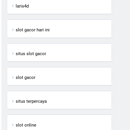
laris4d
slot gacor hari ini
situs slot gacor
slot gacor
situs terpercaya
slot online