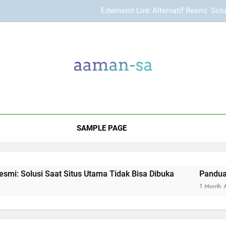
Edwinslot Link Alternatif Resmi: Sol
Panduan Lengkap EDWINSLOT Login
Tips Login Edwinslot agar Akun Tetap Aman Digunak
Cara Memahami
man SA
Edwinslot Link Alternatif Resmi: Sol
Solusi Keamanan Terkini Dari Aaman SA. Teknologi Untuk Meli
Panduan Lengkap EDWINSLOT Login
SAMPLE PAGE
Tips Login Edwinslot agar Akun Tetap Aman Digunak
lusi Saat Situs Utama Tidak Bisa Dibuka
Panduan Lengkap
1 Month Ago