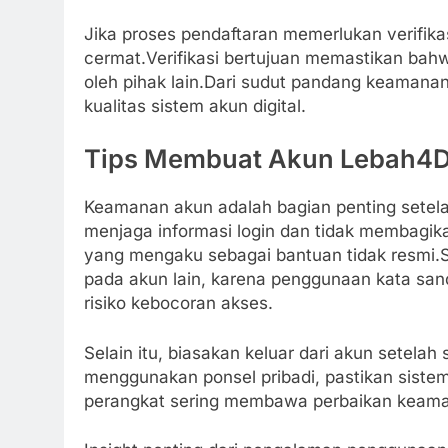
Jika proses pendaftaran memerlukan verifikasi
cermat.Verifikasi bertujuan memastikan bah
oleh pihak lain.Dari sudut pandang keamanan
kualitas sistem akun digital.
Tips Membuat Akun Lebah4D
Keamanan akun adalah bagian penting setel
menjaga informasi login dan tidak membagik
yang mengaku sebagai bantuan tidak resmi.Se
pada akun lain, karena penggunaan kata san
risiko kebocoran akses.
Selain itu, biasakan keluar dari akun setel
menggunakan ponsel pribadi, pastikan sistem
perangkat sering membawa perbaikan keama