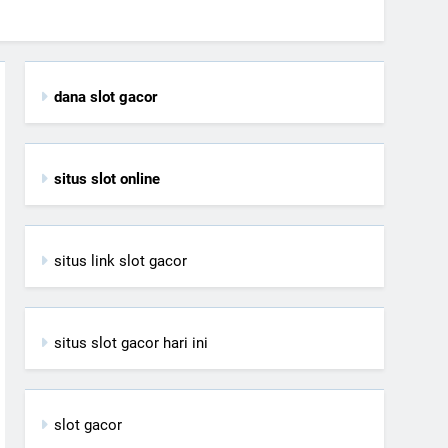
dana slot gacor
situs slot online
situs link slot gacor
situs slot gacor hari ini
slot gacor