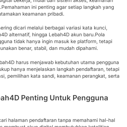
gital bekerja, mulai dari sistem akses, keamanan
.Pemahaman ini penting agar setiap langkah yang
gutamakan keamanan pribadi.
ring dicari melalui berbagai variasi kata kunci,
4D alternatif, hingga Lebah4D akun baru.Pola
una tidak hanya ingin masuk ke platform, tetapi
unakan benar, stabil, dan mudah dipahami.
 Lebah4D harus menjawab kebutuhan utama pengguna
ukup hanya menjelaskan langkah pendaftaran, tetapi
asi, pemilihan kata sandi, keamanan perangkat, serta
bah4D Penting Untuk Pengguna
ari halaman pendaftaran tanpa memahami hal-hal