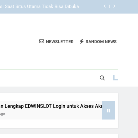
usi Saat Situs Utama Tidak Bisa Dibuka
 untuk Akses Akun yang Lebih Stabil
an dengan Kebiasaan Akses yang Tepat
NEWSLETTER
RANDOM NEWS
 Fitur Keamanan pada TIARA4D Login
usi Saat Situs Utama Tidak Bisa Dibuka
ndungi Bisnis Dan Rumah Anda.
 untuk Akses Akun yang Lebih Stabil
an dengan Kebiasaan Akses yang Tepat
 EDWINSLOT Login untuk Akses Akun yang Lebih Stabil