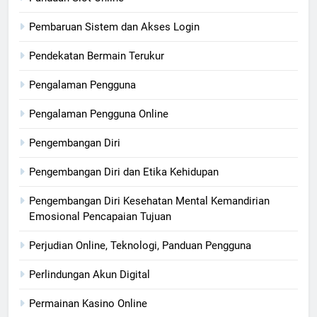
Pembaruan Sistem dan Akses Login
Pendekatan Bermain Terukur
Pengalaman Pengguna
Pengalaman Pengguna Online
Pengembangan Diri
Pengembangan Diri dan Etika Kehidupan
Pengembangan Diri Kesehatan Mental Kemandirian
Emosional Pencapaian Tujuan
Perjudian Online, Teknologi, Panduan Pengguna
Perlindungan Akun Digital
Permainan Kasino Online