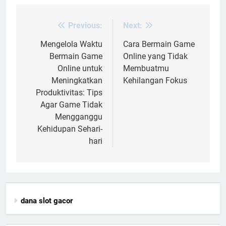
Previous:
Next:
Post
navigation
Mengelola Waktu
Cara Bermain Game
Bermain Game
Online yang Tidak
Online untuk
Membuatmu
Meningkatkan
Kehilangan Fokus
Produktivitas: Tips
Agar Game Tidak
Mengganggu
Kehidupan Sehari-
hari
dana slot gacor