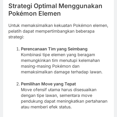
Strategi Optimal Menggunakan
Pokémon Elemen
Untuk memaksimalkan kekuatan Pokémon elemen,
pelatih dapat mempertimbangkan beberapa
strategi:
Perencanaan Tim yang Seimbang
Kombinasi tipe elemen yang beragam
memungkinkan tim menutupi kelemahan
masing-masing Pokémon dan
memaksimalkan damage terhadap lawan.
Pemilihan Move yang Tepat
Move ofensif utama harus disesuaikan
dengan tipe lawan, sementara move
pendukung dapat meningkatkan pertahanan
atau memberi efek status.