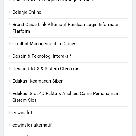
Belanja Online
Brand Guide Link Alternatif Panduan Login Informasi
Platform
Conflict Management in Games
Desain & Teknologi Interaktif
Desain UI/UX & Sistem Otentikasi
Edukasi Keamanan Siber
Edukasi Slot 4D Fakta & Analisis Game Pemahaman
Sistem Slot
edwinslot
edwinslot alternatif