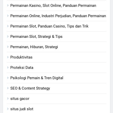
Permainan Kasino, Slot Online, Panduan Permainan
Permainan Online, Industri Perjudian, Panduan Permainan
Permainan Slot, Panduan Casino, Tips dan Trik
Permainan Slot, Strategi & Tips
Permainan, Hiburan, Strategi
Produktivitas
Proteksi Data
Psikologi Pemain & Tren Digital
SEO & Content Strategy
situs gacor
situs judi slot