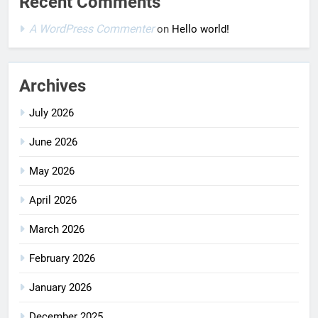
Recent Comments
A WordPress Commenter
on
Hello world!
Archives
July 2026
June 2026
May 2026
April 2026
March 2026
February 2026
January 2026
December 2025