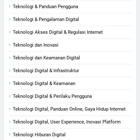
Teknologi & Panduan Pengguna
Teknologi & Pengalaman Digital
Teknologi Akses Digital & Regulasi Internet
Teknologi dan Inovasi
Teknologi dan Keamanan Digital
Teknologi Digital & Infrastruktur
Teknologi Digital & Keamanan
Teknologi Digital & Perilaku Pengguna
Teknologi Digital, Panduan Online, Gaya Hidup Internet
Teknologi Digital, User Experience, Inovasi Platform
Teknologi Hiburan Digital