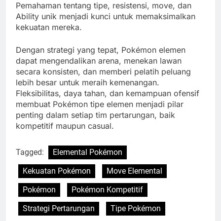
Pemahaman tentang tipe, resistensi, move, dan
Ability unik menjadi kunci untuk memaksimalkan
kekuatan mereka.
Dengan strategi yang tepat, Pokémon elemen
dapat mengendalikan arena, menekan lawan
secara konsisten, dan memberi pelatih peluang
lebih besar untuk meraih kemenangan.
Fleksibilitas, daya tahan, dan kemampuan ofensif
membuat Pokémon tipe elemen menjadi pilar
penting dalam setiap tim pertarungan, baik
kompetitif maupun casual.
Tagged:
Elemental Pokémon
Kekuatan Pokémon
Move Elemental
Pokémon
Pokémon Kompetitif
Strategi Pertarungan
Tipe Pokémon