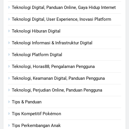
Teknologi Digital, Panduan Online, Gaya Hidup Internet
Teknologi Digital, User Experience, Inovasi Platform
Teknologi Hiburan Digital
Teknologi Informasi & Infrastruktur Digital
Teknologi Platform Digital
Teknologi, Horas88, Pengalaman Pengguna
Teknologi, Keamanan Digital, Panduan Pengguna
Teknologi, Perjudian Online, Panduan Pengguna
Tips & Panduan
Tips Kompetitif Pokémon
Tips Perkembangan Anak