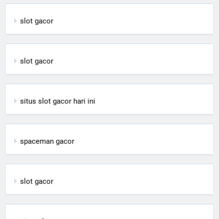
slot gacor
slot gacor
situs slot gacor hari ini
spaceman gacor
slot gacor