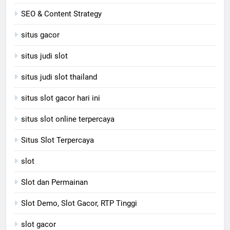
SEO & Content Strategy
situs gacor
situs judi slot
situs judi slot thailand
situs slot gacor hari ini
situs slot online terpercaya
Situs Slot Terpercaya
slot
Slot dan Permainan
Slot Demo, Slot Gacor, RTP Tinggi
slot gacor