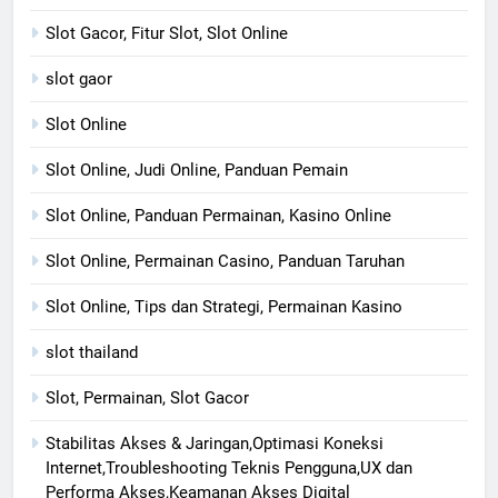
Slot Gacor, Fitur Slot, Slot Online
slot gaor
Slot Online
Slot Online, Judi Online, Panduan Pemain
Slot Online, Panduan Permainan, Kasino Online
Slot Online, Permainan Casino, Panduan Taruhan
Slot Online, Tips dan Strategi, Permainan Kasino
slot thailand
Slot, Permainan, Slot Gacor
Stabilitas Akses & Jaringan,Optimasi Koneksi
Internet,Troubleshooting Teknis Pengguna,UX dan
Performa Akses,Keamanan Akses Digital