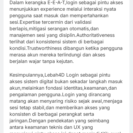
Dalam kerangka E-E-A-T,login sebagai pintu akses
menunjukkan experience melalui interaksi nyata
pengguna saat masuk dan mempertahankan
sesi.Expertise tercermin dari validasi
berlapis,mitigasi serangan otomatis,dan
manajemen sesi yang disiplin.Authoritativeness
terlihat dari konsistensi sistem di berbagai
kondisi.Trustworthiness dibangun ketika pengguna
merasa akun mereka terlindungi dan akses
berjalan wajar tanpa kejutan.
Kesimpulannya,Lebah4D Login sebagai pintu
akses sistem digital bukan sekadar langkah masuk
akun,melainkan fondasi identitas,keamanan,dan
pengalaman pengguna.Login yang dirancang
matang akan menyaring risiko sejak awal,menjaga
sesi tetap stabil,dan memberikan akses yang
konsisten di berbagai perangkat serta
jaringan.Dengan pendekatan yang seimbang
antara keamanan teknis dan UX yang