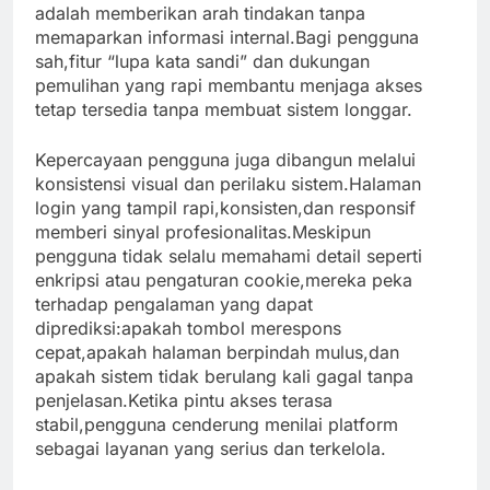
adalah memberikan arah tindakan tanpa
memaparkan informasi internal.Bagi pengguna
sah,fitur “lupa kata sandi” dan dukungan
pemulihan yang rapi membantu menjaga akses
tetap tersedia tanpa membuat sistem longgar.
Kepercayaan pengguna juga dibangun melalui
konsistensi visual dan perilaku sistem.Halaman
login yang tampil rapi,konsisten,dan responsif
memberi sinyal profesionalitas.Meskipun
pengguna tidak selalu memahami detail seperti
enkripsi atau pengaturan cookie,mereka peka
terhadap pengalaman yang dapat
diprediksi:apakah tombol merespons
cepat,apakah halaman berpindah mulus,dan
apakah sistem tidak berulang kali gagal tanpa
penjelasan.Ketika pintu akses terasa
stabil,pengguna cenderung menilai platform
sebagai layanan yang serius dan terkelola.