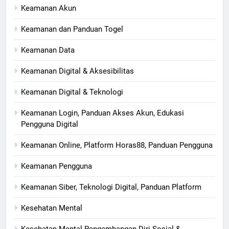
Keamanan Akun
Keamanan dan Panduan Togel
Keamanan Data
Keamanan Digital & Aksesibilitas
Keamanan Digital & Teknologi
Keamanan Login, Panduan Akses Akun, Edukasi
Pengguna Digital
Keamanan Online, Platform Horas88, Panduan Pengguna
Keamanan Pengguna
Keamanan Siber, Teknologi Digital, Panduan Platform
Kesehatan Mental