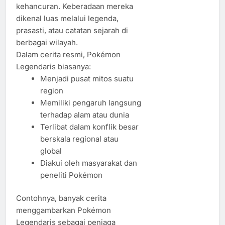
kehancuran. Keberadaan mereka
dikenal luas melalui legenda,
prasasti, atau catatan sejarah di
berbagai wilayah.
Dalam cerita resmi, Pokémon
Legendaris biasanya:
Menjadi pusat mitos suatu
region
Memiliki pengaruh langsung
terhadap alam atau dunia
Terlibat dalam konflik besar
berskala regional atau
global
Diakui oleh masyarakat dan
peneliti Pokémon
Contohnya, banyak cerita
menggambarkan Pokémon
Legendaris sebagai penjaga