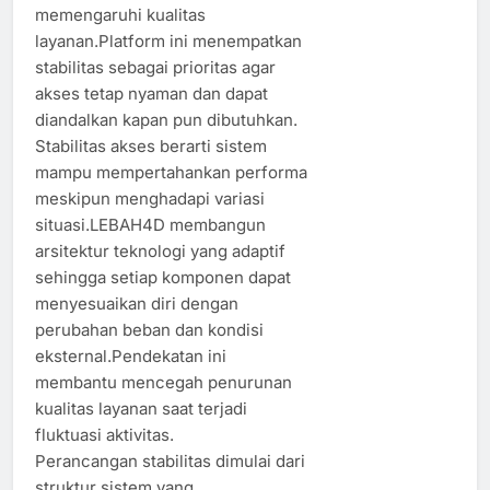
memengaruhi kualitas
layanan.Platform ini menempatkan
stabilitas sebagai prioritas agar
akses tetap nyaman dan dapat
diandalkan kapan pun dibutuhkan.
Stabilitas akses berarti sistem
mampu mempertahankan performa
meskipun menghadapi variasi
situasi.LEBAH4D membangun
arsitektur teknologi yang adaptif
sehingga setiap komponen dapat
menyesuaikan diri dengan
perubahan beban dan kondisi
eksternal.Pendekatan ini
membantu mencegah penurunan
kualitas layanan saat terjadi
fluktuasi aktivitas.
Perancangan stabilitas dimulai dari
struktur sistem yang