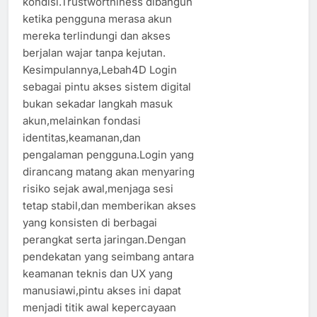
kondisi.Trustworthiness dibangun
ketika pengguna merasa akun
mereka terlindungi dan akses
berjalan wajar tanpa kejutan.
Kesimpulannya,Lebah4D Login
sebagai pintu akses sistem digital
bukan sekadar langkah masuk
akun,melainkan fondasi
identitas,keamanan,dan
pengalaman pengguna.Login yang
dirancang matang akan menyaring
risiko sejak awal,menjaga sesi
tetap stabil,dan memberikan akses
yang konsisten di berbagai
perangkat serta jaringan.Dengan
pendekatan yang seimbang antara
keamanan teknis dan UX yang
manusiawi,pintu akses ini dapat
menjadi titik awal kepercayaan