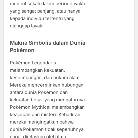
muncul sekali dalam periode waktu
yang sangat panjang, atau hanya
kepada individu tertentu yang
dianggap layak.
Makna Simbolis dalam Dunia
Pokémon
Pokémon Legendaris
melambangkan kekuatan,
keseimbangan, dan hukum alam.
Mereka mencerminkan hubungan
antara dunia Pokémon dan
kekuatan besar yang mengaturnya.
Pokémon Mythical melambangkan
keajaiban dan misteri. Kehadiran
mereka mengingatkan bahwa
dunia Pokémon tidak sepenuhnya
dapat dijelaskan oleh ilmu