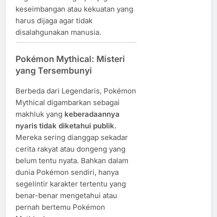
keseimbangan atau kekuatan yang
harus dijaga agar tidak
disalahgunakan manusia.
Pokémon Mythical: Misteri
yang Tersembunyi
Berbeda dari Legendaris, Pokémon
Mythical digambarkan sebagai
makhluk yang
keberadaannya
nyaris tidak diketahui publik
.
Mereka sering dianggap sekadar
cerita rakyat atau dongeng yang
belum tentu nyata. Bahkan dalam
dunia Pokémon sendiri, hanya
segelintir karakter tertentu yang
benar-benar mengetahui atau
pernah bertemu Pokémon