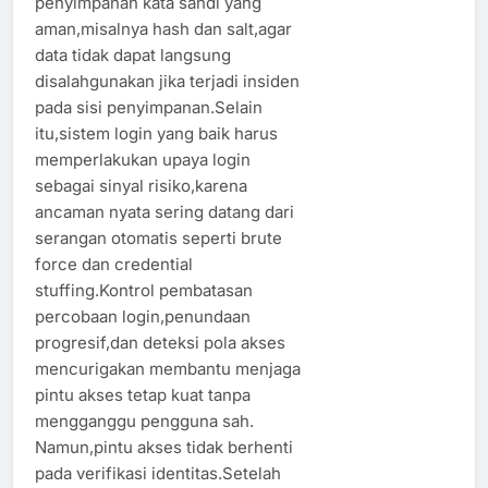
penyimpanan kata sandi yang
aman,misalnya hash dan salt,agar
data tidak dapat langsung
disalahgunakan jika terjadi insiden
pada sisi penyimpanan.Selain
itu,sistem login yang baik harus
memperlakukan upaya login
sebagai sinyal risiko,karena
ancaman nyata sering datang dari
serangan otomatis seperti brute
force dan credential
stuffing.Kontrol pembatasan
percobaan login,penundaan
progresif,dan deteksi pola akses
mencurigakan membantu menjaga
pintu akses tetap kuat tanpa
mengganggu pengguna sah.
Namun,pintu akses tidak berhenti
pada verifikasi identitas.Setelah