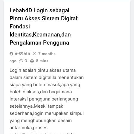
Lebah4D Login sebagai
Pintu Akses Sistem Digital:
Fondasi
Identitas,Keamanan,dan
Pengalaman Pengguna
6f89f66
7 months
ago
0
8 mins
Login adalah pintu akses utama
dalam sistem digital.Ia menentukan
siapa yang boleh masuk,apa yang
boleh diakses,dan bagaimana
interaksi pengguna berlangsung
setelahnya.Meski tampak
sederhana,login merupakan simpul
yang menghubungkan desain
antarmuka,proses