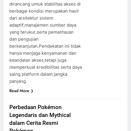
dirancang untuk stabilitas akses di
berbagai kondisi merupakan hasil
dari arsitektur sistem
adaptif,manajemen sumber daya
yang terukur,serta pemantauan
dan pengujian
berkelanjutan.Pendekatan ini tidak
hanya menjaga kenyamanan dan
keandalan akses,tetapi juga
memperkuat kredibilitas serta daya
saing platform dalam jangka
panjang.
Read More
Perbedaan Pokémon
Legendaris dan Mythical
dalam Cerita Resmi
Pokémon