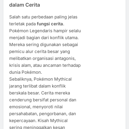
dalam Cerita
Salah satu perbedaan paling jelas
terletak pada
fungsi cerita
.
Pokémon Legendaris hampir selalu
menjadi bagian dari konflik utama.
Mereka sering digunakan sebagai
pemicu alur cerita besar yang
melibatkan organisasi antagonis,
krisis alam, atau ancaman terhadap
dunia Pokémon.
Sebaliknya, Pokémon Mythical
jarang terlibat dalam konflik
berskala besar. Cerita mereka
cenderung bersifat personal dan
emosional, menyoroti nilai
persahabatan, pengorbanan, dan
kepercayaan. Kisah Mythical
sering meninggalkan kesan