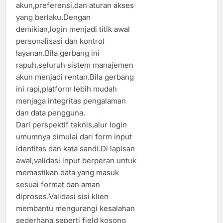
akun,preferensi,dan aturan akses
yang berlaku.Dengan
demikian,login menjadi titik awal
personalisasi dan kontrol
layanan.Bila gerbang ini
rapuh,seluruh sistem manajemen
akun menjadi rentan.Bila gerbang
ini rapi,platform lebih mudah
menjaga integritas pengalaman
dan data pengguna.
Dari perspektif teknis,alur login
umumnya dimulai dari form input
identitas dan kata sandi.Di lapisan
awal,validasi input berperan untuk
memastikan data yang masuk
sesuai format dan aman
diproses.Validasi sisi klien
membantu mengurangi kesalahan
sederhana seperti field kosong