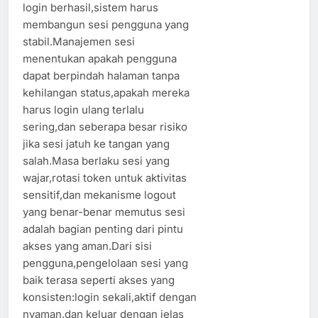
login berhasil,sistem harus
membangun sesi pengguna yang
stabil.Manajemen sesi
menentukan apakah pengguna
dapat berpindah halaman tanpa
kehilangan status,apakah mereka
harus login ulang terlalu
sering,dan seberapa besar risiko
jika sesi jatuh ke tangan yang
salah.Masa berlaku sesi yang
wajar,rotasi token untuk aktivitas
sensitif,dan mekanisme logout
yang benar-benar memutus sesi
adalah bagian penting dari pintu
akses yang aman.Dari sisi
pengguna,pengelolaan sesi yang
baik terasa seperti akses yang
konsisten:login sekali,aktif dengan
nyaman,dan keluar dengan jelas