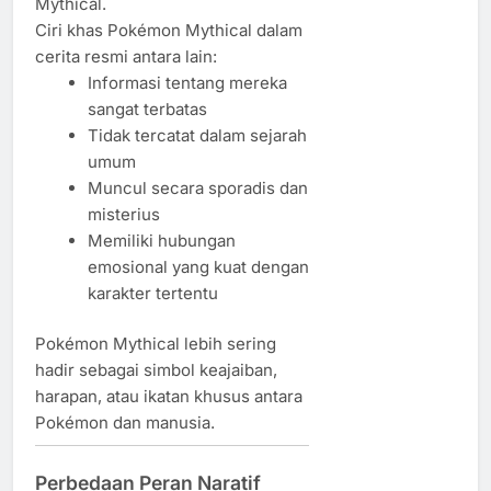
Mythical.
Ciri khas Pokémon Mythical dalam
cerita resmi antara lain:
Informasi tentang mereka
sangat terbatas
Tidak tercatat dalam sejarah
umum
Muncul secara sporadis dan
misterius
Memiliki hubungan
emosional yang kuat dengan
karakter tertentu
Pokémon Mythical lebih sering
hadir sebagai simbol keajaiban,
harapan, atau ikatan khusus antara
Pokémon dan manusia.
Perbedaan Peran Naratif