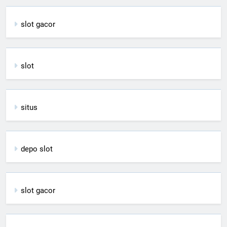
slot gacor
slot
situs
depo slot
slot gacor