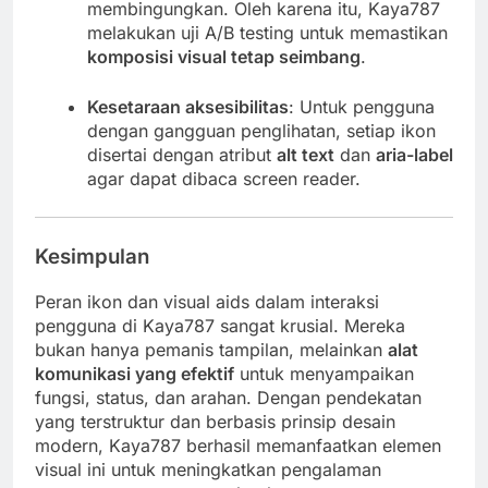
membingungkan. Oleh karena itu, Kaya787
melakukan uji A/B testing untuk memastikan
komposisi visual tetap seimbang
.
Kesetaraan aksesibilitas
: Untuk pengguna
dengan gangguan penglihatan, setiap ikon
disertai dengan atribut
alt text
dan
aria-label
agar dapat dibaca screen reader.
Kesimpulan
Peran ikon dan visual aids dalam interaksi
pengguna di Kaya787 sangat krusial. Mereka
bukan hanya pemanis tampilan, melainkan
alat
komunikasi yang efektif
untuk menyampaikan
fungsi, status, dan arahan. Dengan pendekatan
yang terstruktur dan berbasis prinsip desain
modern, Kaya787 berhasil memanfaatkan elemen
visual ini untuk meningkatkan pengalaman