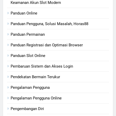
Keamanan Akun Slot Modern
Panduan Online
Panduan Pengguna, Solusi Masalah, Horas88
Panduan Permainan
Panduan Registrasi dan Optimasi Browser
Panduan Slot Online
Pembaruan Sistem dan Akses Login
Pendekatan Bermain Terukur
Pengalaman Pengguna
Pengalaman Pengguna Online
Pengembangan Diri