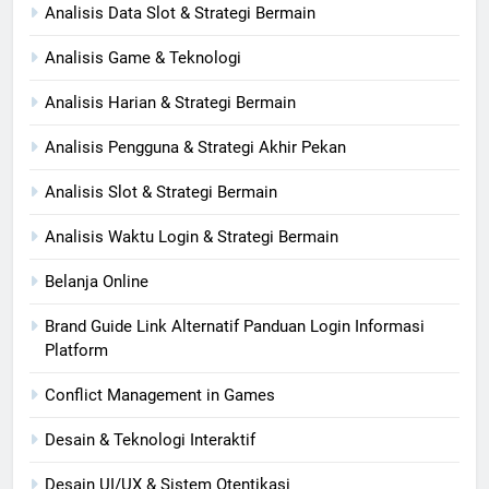
Analisis Data Slot & Strategi Bermain
Analisis Game & Teknologi
Analisis Harian & Strategi Bermain
Analisis Pengguna & Strategi Akhir Pekan
Analisis Slot & Strategi Bermain
Analisis Waktu Login & Strategi Bermain
Belanja Online
Brand Guide Link Alternatif Panduan Login Informasi
Platform
Conflict Management in Games
Desain & Teknologi Interaktif
Desain UI/UX & Sistem Otentikasi