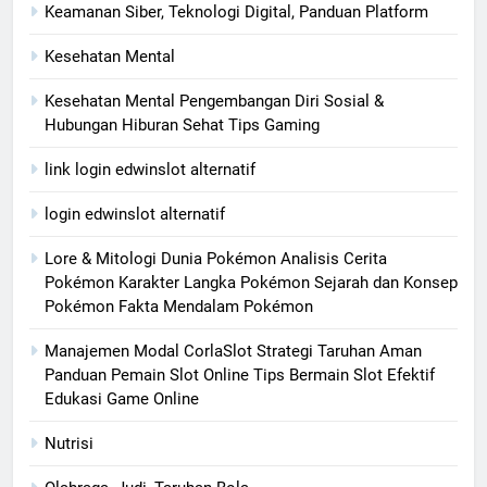
Keamanan Siber, Teknologi Digital, Panduan Platform
Kesehatan Mental
Kesehatan Mental Pengembangan Diri Sosial &
Hubungan Hiburan Sehat Tips Gaming
link login edwinslot alternatif
login edwinslot alternatif
Lore & Mitologi Dunia Pokémon Analisis Cerita
Pokémon Karakter Langka Pokémon Sejarah dan Konsep
Pokémon Fakta Mendalam Pokémon
Manajemen Modal CorlaSlot Strategi Taruhan Aman
Panduan Pemain Slot Online Tips Bermain Slot Efektif
Edukasi Game Online
Nutrisi