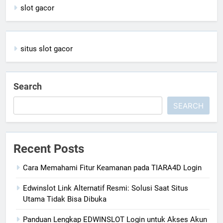
slot gacor
situs slot gacor
Search
SEARCH
Recent Posts
Cara Memahami Fitur Keamanan pada TIARA4D Login
Edwinslot Link Alternatif Resmi: Solusi Saat Situs
Utama Tidak Bisa Dibuka
Panduan Lengkap EDWINSLOT Login untuk Akses Akun