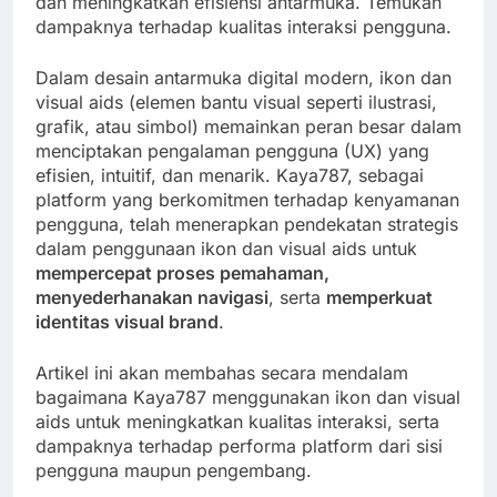
dan meningkatkan efisiensi antarmuka. Temukan
dampaknya terhadap kualitas interaksi pengguna.
Dalam desain antarmuka digital modern, ikon dan
visual aids (elemen bantu visual seperti ilustrasi,
grafik, atau simbol) memainkan peran besar dalam
menciptakan pengalaman pengguna (UX) yang
efisien, intuitif, dan menarik. Kaya787, sebagai
platform yang berkomitmen terhadap kenyamanan
pengguna, telah menerapkan pendekatan strategis
dalam penggunaan ikon dan visual aids untuk
mempercepat proses pemahaman,
menyederhanakan navigasi
, serta
memperkuat
identitas visual brand
.
Artikel ini akan membahas secara mendalam
bagaimana Kaya787 menggunakan ikon dan visual
aids untuk meningkatkan kualitas interaksi, serta
dampaknya terhadap performa platform dari sisi
pengguna maupun pengembang.