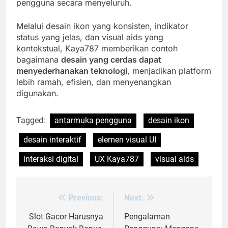
pengguna secara menyeluruh.
Melalui desain ikon yang konsisten, indikator
status yang jelas, dan visual aids yang
kontekstual, Kaya787 memberikan contoh
bagaimana
desain yang cerdas dapat
menyederhanakan teknologi
, menjadikan platform
lebih ramah, efisien, dan menyenangkan
digunakan.
Tagged:
antarmuka pengguna
desain ikon
desain interaktif
elemen visual UI
interaksi digital
UX Kaya787
visual aids
Previous:
Next:
Post
navigation
Slot Gacor Harusnya
Pengalaman