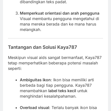
dibandingkan teks padat.
Memperkuat orientasi dan arah pengguna
Visual membantu pengguna mengetahui di
mana mereka berada dan ke mana harus
melangkah.
Tantangan dan Solusi Kaya787
Meskipun visual aids sangat bermanfaat, Kaya787
tetap memperhatikan beberapa potensi masalah
seperti:
Ambiguitas ikon
: Ikon bisa memiliki arti
berbeda bagi tiap pengguna. Kaya787
menambahkan
label teks kecil
untuk
menghindari kesalahpahaman.
Overload visual
: Terlalu banyak ikon bisa