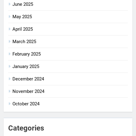
June 2025
May 2025
April 2025
March 2025
February 2025
January 2025
December 2024
November 2024
October 2024
Categories