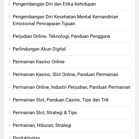
Pengembangan Diri dan Etika Kehidupan
Pengembangan Diri Kesehatan Mental Kemandirian
Emosional Pencapaian Tujuan
Perjudian Online, Teknologi, Panduan Pengguna
Perlindungan Akun Digital
Permainan Kasino Online
Permainan Kasino, Slot Online, Panduan Permainan
Permainan Online, Industri Perjudian, Panduan Permainan
Permainan Slot, Panduan Casino, Tips dan Trik
Permainan Slot, Strategi & Tips
Permainan, Hiburan, Strategi
Produktivitas