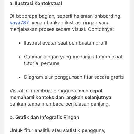
a.
Ilustrasi Kontekstual
Di beberapa bagian, seperti halaman onboarding,
kaya787
menambahkan ilustrasi ringan yang
menjelaskan proses secara visual. Contohnya:
Ilustrasi avatar saat pembuatan profil
Gambar tangan yang menunjuk tombol saat
tutorial pertama
Diagram alur penggunaan fitur secara grafis
Visual ini membuat pengguna
lebih cepat
memahami konteks dan langkah selanjutnya
,
bahkan tanpa membaca penjelasan panjang.
b.
Grafik dan Infografis Ringan
Untuk fitur analitik atau statistik pengguna,