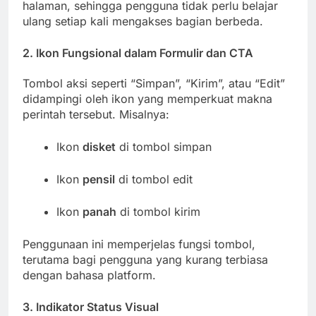
halaman, sehingga pengguna tidak perlu belajar
ulang setiap kali mengakses bagian berbeda.
2.
Ikon Fungsional dalam Formulir dan CTA
Tombol aksi seperti “Simpan”, “Kirim”, atau “Edit”
didampingi oleh ikon yang memperkuat makna
perintah tersebut. Misalnya:
Ikon
disket
di tombol simpan
Ikon
pensil
di tombol edit
Ikon
panah
di tombol kirim
Penggunaan ini memperjelas fungsi tombol,
terutama bagi pengguna yang kurang terbiasa
dengan bahasa platform.
3.
Indikator Status Visual