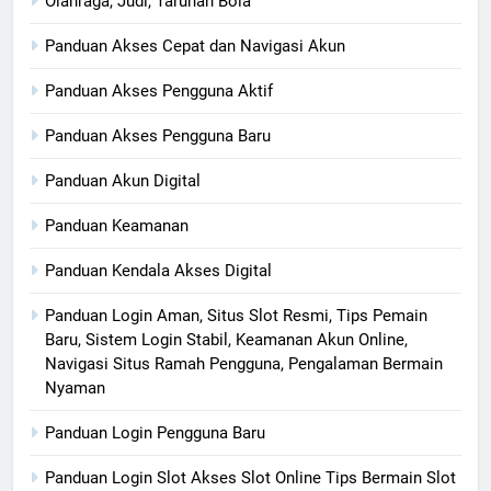
Olahraga, Judi, Taruhan Bola
Panduan Akses Cepat dan Navigasi Akun
Panduan Akses Pengguna Aktif
Panduan Akses Pengguna Baru
Panduan Akun Digital
Panduan Keamanan
Panduan Kendala Akses Digital
Panduan Login Aman, Situs Slot Resmi, Tips Pemain
Baru, Sistem Login Stabil, Keamanan Akun Online,
Navigasi Situs Ramah Pengguna, Pengalaman Bermain
Nyaman
Panduan Login Pengguna Baru
Panduan Login Slot Akses Slot Online Tips Bermain Slot