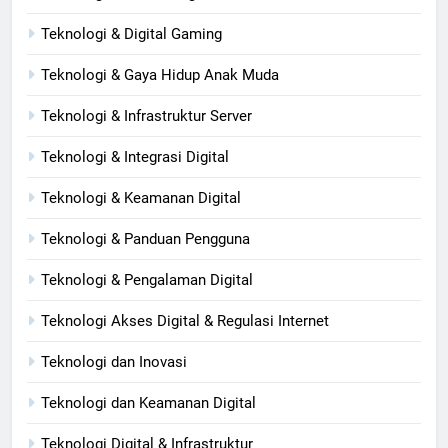
Teknologi & Digital Gaming
Teknologi & Gaya Hidup Anak Muda
Teknologi & Infrastruktur Server
Teknologi & Integrasi Digital
Teknologi & Keamanan Digital
Teknologi & Panduan Pengguna
Teknologi & Pengalaman Digital
Teknologi Akses Digital & Regulasi Internet
Teknologi dan Inovasi
Teknologi dan Keamanan Digital
Teknologi Digital & Infrastruktur