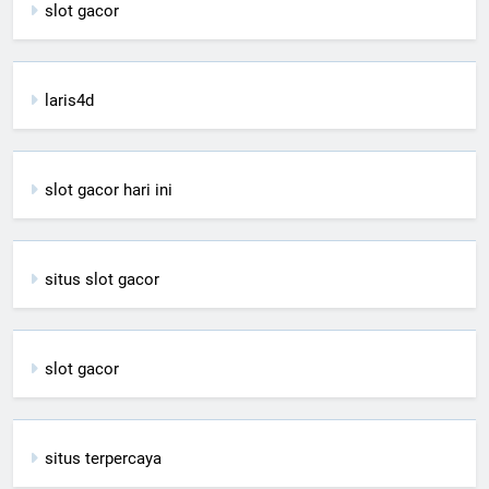
slot gacor
laris4d
slot gacor hari ini
situs slot gacor
slot gacor
situs terpercaya