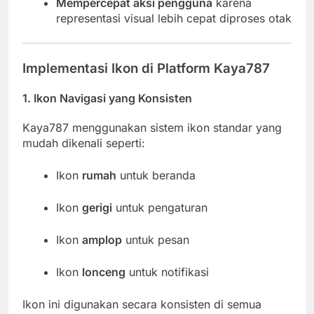
Mempercepat aksi pengguna
karena
representasi visual lebih cepat diproses otak
Implementasi Ikon di Platform Kaya787
1.
Ikon Navigasi yang Konsisten
Kaya787 menggunakan sistem ikon standar yang
mudah dikenali seperti:
Ikon
rumah
untuk beranda
Ikon
gerigi
untuk pengaturan
Ikon
amplop
untuk pesan
Ikon
lonceng
untuk notifikasi
Ikon ini digunakan secara konsisten di semua