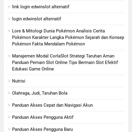
link login edwinslot alternatif
login edwinslot alternatif
Lore & Mitologi Dunia Pokémon Analisis Cerita
Pokémon Karakter Langka Pokémon Sejarah dan Konsep
Pokémon Fakta Mendalam Pokémon
Manajemen Modal CorlaSlot Strategi Taruhan Aman
Panduan Pemain Slot Online Tips Bermain Slot Efektif
Edukasi Game Online
Nutrisi
Olahraga, Judi, Taruhan Bola
Panduan Akses Cepat dan Navigasi Akun
Panduan Akses Pengguna Aktif
Panduan Akses Pengguna Baru