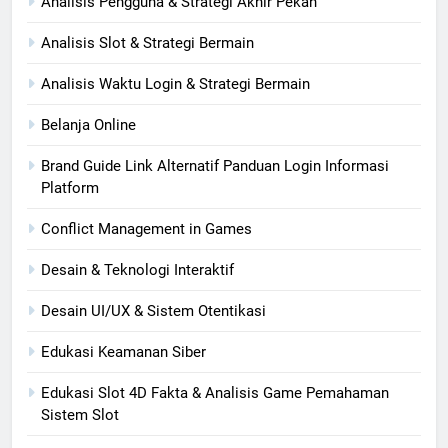
Analisis Pengguna & Strategi Akhir Pekan
Analisis Slot & Strategi Bermain
Analisis Waktu Login & Strategi Bermain
Belanja Online
Brand Guide Link Alternatif Panduan Login Informasi
Platform
Conflict Management in Games
Desain & Teknologi Interaktif
Desain UI/UX & Sistem Otentikasi
Edukasi Keamanan Siber
Edukasi Slot 4D Fakta & Analisis Game Pemahaman
Sistem Slot