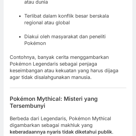
atau dunia
Terlibat dalam konflik besar berskala
regional atau global
Diakui oleh masyarakat dan peneliti
Pokémon
Contohnya, banyak cerita menggambarkan
Pokémon Legendaris sebagai penjaga
keseimbangan atau kekuatan yang harus dijaga
agar tidak disalahgunakan manusia.
Pokémon Mythical: Misteri yang
Tersembunyi
Berbeda dari Legendaris, Pokémon Mythical
digambarkan sebagai makhluk yang
keberadaannya nyaris tidak diketahui publik
.