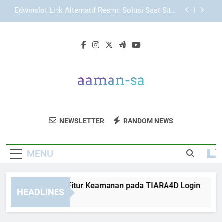
Skip
Panduan Lengkap EDWINSLOT Login untuk Akses
to
Akun yang Lebih Stabil
content
Tips Login Edwinslot agar Akun Tetap Aman
Digunakan dengan Kebiasaan Akses yang Tepat
Cara Memahami Fitur Keamanan pada TIARA4D
Login
Edwinslot Link Alternatif Resmi: Solusi Saat Situs
Utama Tidak Bisa Dibuka
Panduan Lengkap EDWINSLOT Login untuk Akses
Akun yang Lebih Stabil
Aaman SA
Dapatkan Solusi Keamanan Terkini Dari
Tips Login Edwinslot agar Akun Tetap Aman
NEWSLETTER
RANDOM NEWS
Digunakan dengan Kebiasaan Akses yang Tepat
Aaman SA. Teknologi Untuk Melindungi
Bisnis Dan Rumah Anda.
MENU
ara Memahami Fitur Keamanan pada TIARA4D Login
Ed
HEADLINES
 Weeks Ago
1 