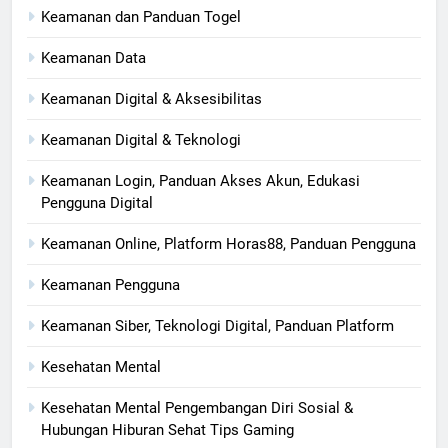
Keamanan dan Panduan Togel
Keamanan Data
Keamanan Digital & Aksesibilitas
Keamanan Digital & Teknologi
Keamanan Login, Panduan Akses Akun, Edukasi
Pengguna Digital
Keamanan Online, Platform Horas88, Panduan Pengguna
Keamanan Pengguna
Keamanan Siber, Teknologi Digital, Panduan Platform
Kesehatan Mental
Kesehatan Mental Pengembangan Diri Sosial &
Hubungan Hiburan Sehat Tips Gaming