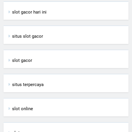
slot gacor hari ini
situs slot gacor
slot gacor
situs terpercaya
slot online