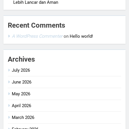
Lebih Lancar dan Aman
Recent Comments
A WordPress Commenter
on
Hello world!
Archives
July 2026
June 2026
May 2026
April 2026
March 2026