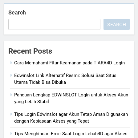
Search
SEARCH
Recent Posts
Cara Memahami Fitur Keamanan pada TIARA4D Login
Edwinslot Link Alternatif Resmi: Solusi Saat Situs
Utama Tidak Bisa Dibuka
Panduan Lengkap EDWINSLOT Login untuk Akses Akun
yang Lebih Stabil
Tips Login Edwinslot agar Akun Tetap Aman Digunakan
dengan Kebiasaan Akses yang Tepat
Tips Menghindari Error Saat Login Lebah4D agar Akses