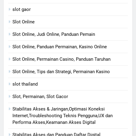
slot gaor
Slot Online
Slot Online, Judi Online, Panduan Pemain
Slot Online, Panduan Permainan, Kasino Online
Slot Online, Permainan Casino, Panduan Taruhan
Slot Online, Tips dan Strategi, Permainan Kasino
slot thailand
Slot, Permainan, Slot Gacor
Stabilitas Akses & Jaringan,Optimasi Koneksi
Internet,Troubleshooting Teknis Pengguna,UX dan
Performa Akses,Keamanan Akses Digital
Stabilitas Akses dan Panduan Daftar Digital