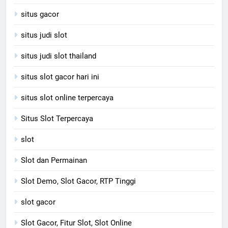
situs gacor
situs judi slot
situs judi slot thailand
situs slot gacor hari ini
situs slot online terpercaya
Situs Slot Terpercaya
slot
Slot dan Permainan
Slot Demo, Slot Gacor, RTP Tinggi
slot gacor
Slot Gacor, Fitur Slot, Slot Online