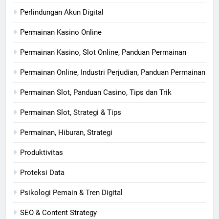
Perlindungan Akun Digital
Permainan Kasino Online
Permainan Kasino, Slot Online, Panduan Permainan
Permainan Online, Industri Perjudian, Panduan Permainan
Permainan Slot, Panduan Casino, Tips dan Trik
Permainan Slot, Strategi & Tips
Permainan, Hiburan, Strategi
Produktivitas
Proteksi Data
Psikologi Pemain & Tren Digital
SEO & Content Strategy