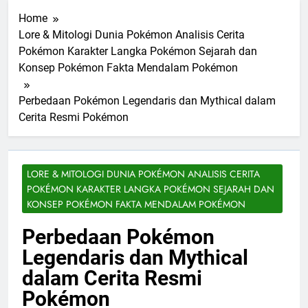
Home
Lore & Mitologi Dunia Pokémon Analisis Cerita
Pokémon Karakter Langka Pokémon Sejarah dan
Konsep Pokémon Fakta Mendalam Pokémon
Perbedaan Pokémon Legendaris dan Mythical dalam
Cerita Resmi Pokémon
LORE & MITOLOGI DUNIA POKÉMON ANALISIS CERITA
POKÉMON KARAKTER LANGKA POKÉMON SEJARAH DAN
KONSEP POKÉMON FAKTA MENDALAM POKÉMON
Perbedaan Pokémon
Legendaris dan Mythical
dalam Cerita Resmi
Pokémon