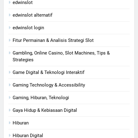
edwinslot
edwinslot alternatif
edwinslot login
Fitur Permainan & Analisis Strategi Slot
Gambling, Online Casino, Slot Machines, Tips &
Strategies
Game Digital & Teknologi Interaktif
Gaming Technology & Accessibility
Gaming, Hiburan, Teknologi
Gaya Hidup & Kebiasaan Digital
Hiburan
Hiburan Digital