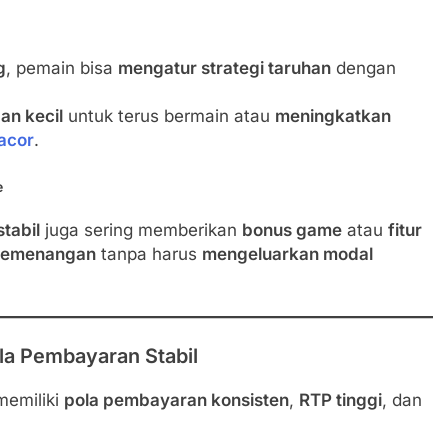
g
, pemain bisa
mengatur strategi taruhan
dengan
n kecil
untuk terus bermain atau
meningkatkan
gacor
.
e
tabil
juga sering memberikan
bonus game
atau
fitur
 kemenangan
tanpa harus
mengeluarkan modal
la Pembayaran Stabil
memiliki
pola pembayaran konsisten
,
RTP tinggi
, dan