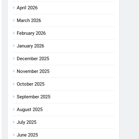
April 2026
March 2026
February 2026
January 2026
December 2025
November 2025
October 2025
September 2025
August 2025
July 2025
June 2025