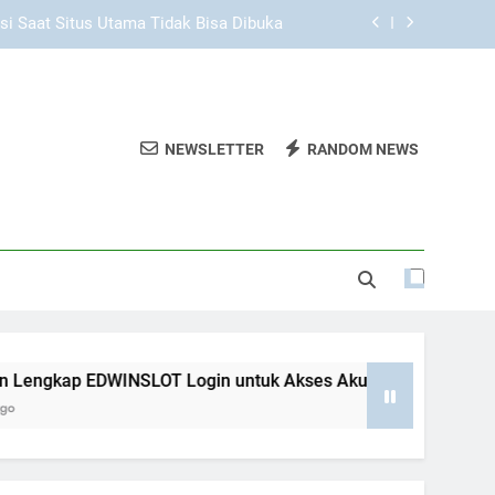
usi Saat Situs Utama Tidak Bisa Dibuka
 untuk Akses Akun yang Lebih Stabil
an dengan Kebiasaan Akses yang Tepat
NEWSLETTER
RANDOM NEWS
 Fitur Keamanan pada TIARA4D Login
usi Saat Situs Utama Tidak Bisa Dibuka
ndungi Bisnis Dan Rumah Anda.
 untuk Akses Akun yang Lebih Stabil
an dengan Kebiasaan Akses yang Tepat
 EDWINSLOT Login untuk Akses Akun yang Lebih Stabil