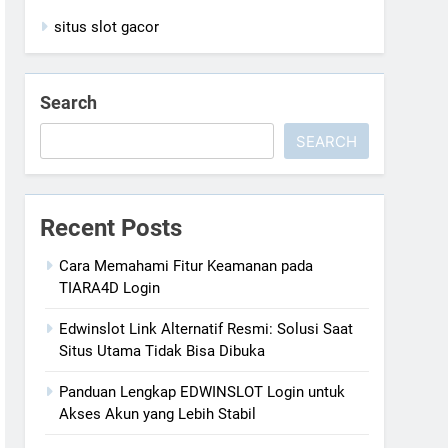
situs slot gacor
Search
SEARCH
Recent Posts
Cara Memahami Fitur Keamanan pada
TIARA4D Login
Edwinslot Link Alternatif Resmi: Solusi Saat
Situs Utama Tidak Bisa Dibuka
Panduan Lengkap EDWINSLOT Login untuk
Akses Akun yang Lebih Stabil