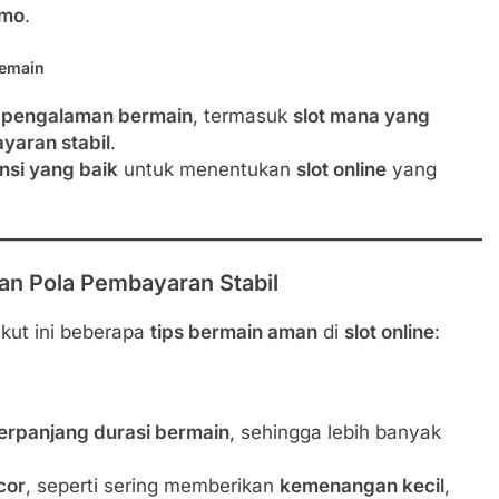
emo
.
Pemain
i
pengalaman bermain
, termasuk
slot mana yang
yaran stabil
.
nsi yang baik
untuk menentukan
slot online
yang
gan Pola Pembayaran Stabil
rikut ini beberapa
tips bermain aman
di
slot online
:
rpanjang durasi bermain
, sehingga lebih banyak
cor
, seperti sering memberikan
kemenangan kecil
,