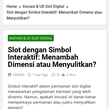
Home
Inovasi & UX Slot Digital
Slot dengan Simbol Interaktif: Menambah Dimensi atau
Menyulitkan?
INOVASI & UX SLOT DIGITAL
Slot dengan Simbol
Interaktif: Menambah
Dimensi atau Menyulitkan?
0
6f89f66
1 Year Ago
5 Mins
Simbol interaktif dalam permainan slot digital
menawarkan pengalaman bermain yang lebih
dinamis. Namun, apakah inovasi ini benar-benar
memperkaya permainan atau justru menyulitkan
pemain?