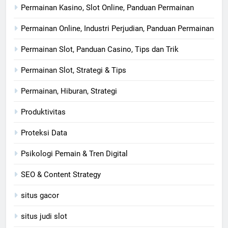
Permainan Kasino, Slot Online, Panduan Permainan
Permainan Online, Industri Perjudian, Panduan Permainan
Permainan Slot, Panduan Casino, Tips dan Trik
Permainan Slot, Strategi & Tips
Permainan, Hiburan, Strategi
Produktivitas
Proteksi Data
Psikologi Pemain & Tren Digital
SEO & Content Strategy
situs gacor
situs judi slot