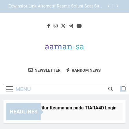
Skip
Panduan Lengkap EDWINSLOT Login untuk Akses
to
Akun yang Lebih Stabil
content
Tips Login Edwinslot agar Akun Tetap Aman
Digunakan dengan Kebiasaan Akses yang Tepat
Cara Memahami Fitur Keamanan pada TIARA4D
Login
Edwinslot Link Alternatif Resmi: Solusi Saat Situs
Utama Tidak Bisa Dibuka
Panduan Lengkap EDWINSLOT Login untuk Akses
Akun yang Lebih Stabil
Aaman SA
Dapatkan Solusi Keamanan Terkini Dari
Tips Login Edwinslot agar Akun Tetap Aman
NEWSLETTER
RANDOM NEWS
Digunakan dengan Kebiasaan Akses yang Tepat
Aaman SA. Teknologi Untuk Melindungi
Bisnis Dan Rumah Anda.
MENU
ara Memahami Fitur Keamanan pada TIARA4D Login
Ed
HEADLINES
Month Ago
1 M