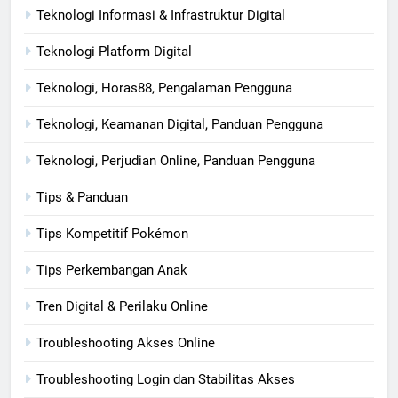
Teknologi Informasi & Infrastruktur Digital
Teknologi Platform Digital
Teknologi, Horas88, Pengalaman Pengguna
Teknologi, Keamanan Digital, Panduan Pengguna
Teknologi, Perjudian Online, Panduan Pengguna
Tips & Panduan
Tips Kompetitif Pokémon
Tips Perkembangan Anak
Tren Digital & Perilaku Online
Troubleshooting Akses Online
Troubleshooting Login dan Stabilitas Akses