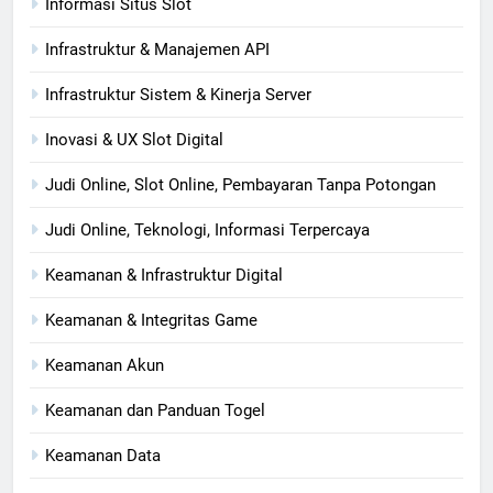
Informasi Situs Slot
Infrastruktur & Manajemen API
Infrastruktur Sistem & Kinerja Server
Inovasi & UX Slot Digital
Judi Online, Slot Online, Pembayaran Tanpa Potongan
Judi Online, Teknologi, Informasi Terpercaya
Keamanan & Infrastruktur Digital
Keamanan & Integritas Game
Keamanan Akun
Keamanan dan Panduan Togel
Keamanan Data