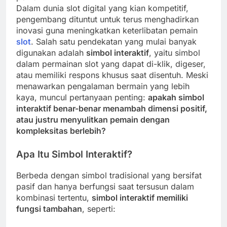
Dalam dunia slot digital yang kian kompetitif,
pengembang dituntut untuk terus menghadirkan
inovasi guna meningkatkan keterlibatan pemain
slot
. Salah satu pendekatan yang mulai banyak
digunakan adalah
simbol interaktif
, yaitu simbol
dalam permainan slot yang dapat di-klik, digeser,
atau memiliki respons khusus saat disentuh. Meski
menawarkan pengalaman bermain yang lebih
kaya, muncul pertanyaan penting:
apakah simbol
interaktif benar-benar menambah dimensi positif,
atau justru menyulitkan pemain dengan
kompleksitas berlebih?
Apa Itu Simbol Interaktif?
Berbeda dengan simbol tradisional yang bersifat
pasif dan hanya berfungsi saat tersusun dalam
kombinasi tertentu,
simbol interaktif memiliki
fungsi tambahan
, seperti: