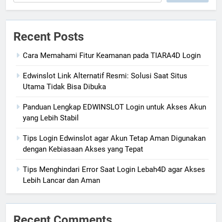
Recent Posts
Cara Memahami Fitur Keamanan pada TIARA4D Login
Edwinslot Link Alternatif Resmi: Solusi Saat Situs
Utama Tidak Bisa Dibuka
Panduan Lengkap EDWINSLOT Login untuk Akses Akun
yang Lebih Stabil
Tips Login Edwinslot agar Akun Tetap Aman Digunakan
dengan Kebiasaan Akses yang Tepat
Tips Menghindari Error Saat Login Lebah4D agar Akses
Lebih Lancar dan Aman
Recent Comments