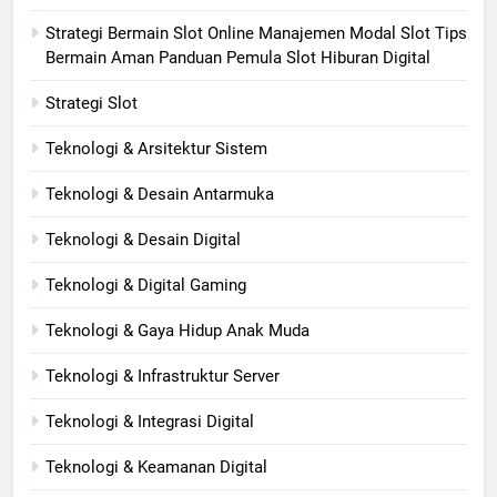
Strategi Bermain Slot Online Manajemen Modal Slot Tips
Bermain Aman Panduan Pemula Slot Hiburan Digital
Strategi Slot
Teknologi & Arsitektur Sistem
Teknologi & Desain Antarmuka
Teknologi & Desain Digital
Teknologi & Digital Gaming
Teknologi & Gaya Hidup Anak Muda
Teknologi & Infrastruktur Server
Teknologi & Integrasi Digital
Teknologi & Keamanan Digital