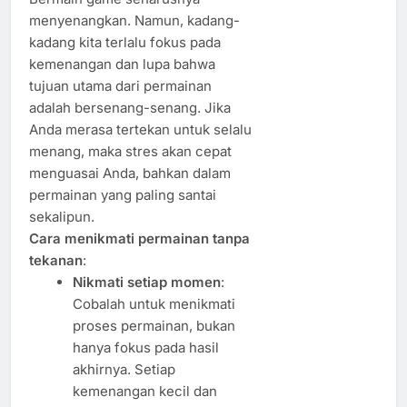
menyenangkan. Namun, kadang-
kadang kita terlalu fokus pada
kemenangan dan lupa bahwa
tujuan utama dari permainan
adalah bersenang-senang. Jika
Anda merasa tertekan untuk selalu
menang, maka stres akan cepat
menguasai Anda, bahkan dalam
permainan yang paling santai
sekalipun.
Cara menikmati permainan tanpa
tekanan
:
Nikmati setiap momen
:
Cobalah untuk menikmati
proses permainan, bukan
hanya fokus pada hasil
akhirnya. Setiap
kemenangan kecil dan