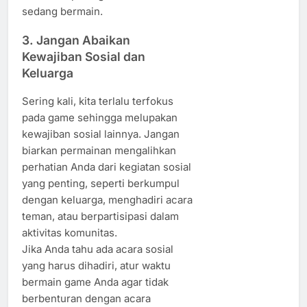
sedang bermain.
3. Jangan Abaikan
Kewajiban Sosial dan
Keluarga
Sering kali, kita terlalu terfokus
pada game sehingga melupakan
kewajiban sosial lainnya. Jangan
biarkan permainan mengalihkan
perhatian Anda dari kegiatan sosial
yang penting, seperti berkumpul
dengan keluarga, menghadiri acara
teman, atau berpartisipasi dalam
aktivitas komunitas.
Jika Anda tahu ada acara sosial
yang harus dihadiri, atur waktu
bermain game Anda agar tidak
berbenturan dengan acara