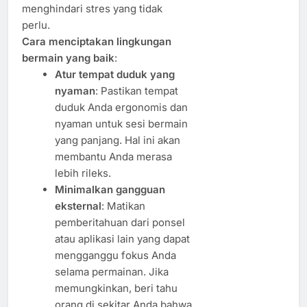
menghindari stres yang tidak
perlu.
Cara menciptakan lingkungan
bermain yang baik
:
Atur tempat duduk yang
nyaman
: Pastikan tempat
duduk Anda ergonomis dan
nyaman untuk sesi bermain
yang panjang. Hal ini akan
membantu Anda merasa
lebih rileks.
Minimalkan gangguan
eksternal
: Matikan
pemberitahuan dari ponsel
atau aplikasi lain yang dapat
mengganggu fokus Anda
selama permainan. Jika
memungkinkan, beri tahu
orang di sekitar Anda bahwa