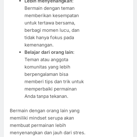
Lebih menyenangkan
:
Bermain dengan teman
memberikan kesempatan
untuk tertawa bersama,
berbagi momen lucu, dan
tidak hanya fokus pada
kemenangan.
Belajar dari orang lain
:
Teman atau anggota
komunitas yang lebih
berpengalaman bisa
memberi tips dan trik untuk
memperbaiki permainan
Anda tanpa tekanan.
Bermain dengan orang lain yang
memiliki mindset serupa akan
membuat permainan lebih
menyenangkan dan jauh dari stres.