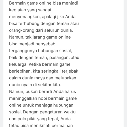
Bermain game online bisa menjadi
kegiatan yang sangat
menyenangkan, apalagi jika Anda
bisa terhubung dengan teman atau
orang-orang dari seluruh dunia.
Namun, tak jarang game online
bisa menjadi penyebab
terganggunya hubungan sosial,
baik dengan teman, pasangan, atau
keluarga. Ketika bermain game
berlebihan, kita seringkali terjebak
dalam dunia maya dan melupakan
dunia nyata di sekitar kita.
Namun, bukan berarti Anda harus
meninggalkan hobi bermain game
online untuk menjaga hubungan
sosial. Dengan pengaturan waktu
dan pola pikir yang tepat, Anda
tetap bisa menikmati permainan