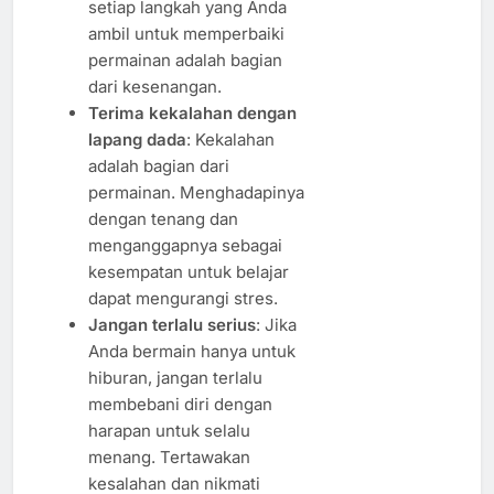
setiap langkah yang Anda
ambil untuk memperbaiki
permainan adalah bagian
dari kesenangan.
Terima kekalahan dengan
lapang dada
: Kekalahan
adalah bagian dari
permainan. Menghadapinya
dengan tenang dan
menganggapnya sebagai
kesempatan untuk belajar
dapat mengurangi stres.
Jangan terlalu serius
: Jika
Anda bermain hanya untuk
hiburan, jangan terlalu
membebani diri dengan
harapan untuk selalu
menang. Tertawakan
kesalahan dan nikmati