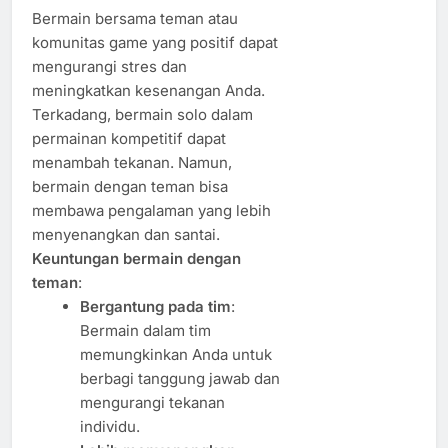
Bermain bersama teman atau
komunitas game yang positif dapat
mengurangi stres dan
meningkatkan kesenangan Anda.
Terkadang, bermain solo dalam
permainan kompetitif dapat
menambah tekanan. Namun,
bermain dengan teman bisa
membawa pengalaman yang lebih
menyenangkan dan santai.
Keuntungan bermain dengan
teman
:
Bergantung pada tim
:
Bermain dalam tim
memungkinkan Anda untuk
berbagi tanggung jawab dan
mengurangi tekanan
individu.