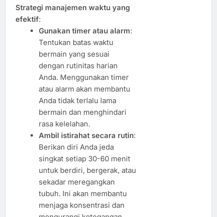
Strategi manajemen waktu yang
efektif
:
Gunakan timer atau alarm
:
Tentukan batas waktu
bermain yang sesuai
dengan rutinitas harian
Anda. Menggunakan timer
atau alarm akan membantu
Anda tidak terlalu lama
bermain dan menghindari
rasa kelelahan.
Ambil istirahat secara rutin
:
Berikan diri Anda jeda
singkat setiap 30-60 menit
untuk berdiri, bergerak, atau
sekadar meregangkan
tubuh. Ini akan membantu
menjaga konsentrasi dan
mengurangi ketegangan