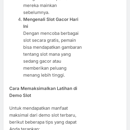
mereka mainkan
sebelumnya.
Mengenali Slot Gacor Hari
Ini
Dengan mencoba berbagai
slot secara gratis, pemain
bisa mendapatkan gambaran
tentang slot mana yang
sedang gacor atau
memberikan peluang
menang lebih tinggi.
Cara Memaksimalkan Latihan di
Demo Slot
Untuk mendapatkan manfaat
maksimal dari demo slot terbaru,
berikut beberapa tips yang dapat
Anda terapkan: