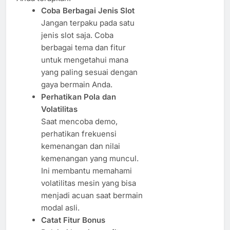
Coba Berbagai Jenis Slot
Jangan terpaku pada satu
jenis slot saja. Coba
berbagai tema dan fitur
untuk mengetahui mana
yang paling sesuai dengan
gaya bermain Anda.
Perhatikan Pola dan
Volatilitas
Saat mencoba demo,
perhatikan frekuensi
kemenangan dan nilai
kemenangan yang muncul.
Ini membantu memahami
volatilitas mesin yang bisa
menjadi acuan saat bermain
modal asli.
Catat Fitur Bonus