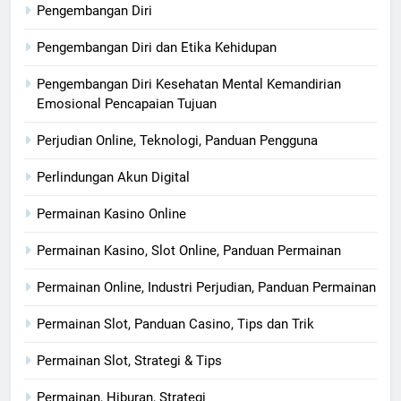
Pengembangan Diri
Pengembangan Diri dan Etika Kehidupan
Pengembangan Diri Kesehatan Mental Kemandirian
Emosional Pencapaian Tujuan
Perjudian Online, Teknologi, Panduan Pengguna
Perlindungan Akun Digital
Permainan Kasino Online
Permainan Kasino, Slot Online, Panduan Permainan
Permainan Online, Industri Perjudian, Panduan Permainan
Permainan Slot, Panduan Casino, Tips dan Trik
Permainan Slot, Strategi & Tips
Permainan, Hiburan, Strategi