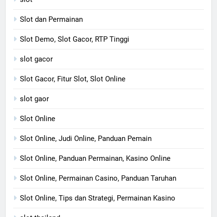
Slot dan Permainan
Slot Demo, Slot Gacor, RTP Tinggi
slot gacor
Slot Gacor, Fitur Slot, Slot Online
slot gaor
Slot Online
Slot Online, Judi Online, Panduan Pemain
Slot Online, Panduan Permainan, Kasino Online
Slot Online, Permainan Casino, Panduan Taruhan
Slot Online, Tips dan Strategi, Permainan Kasino