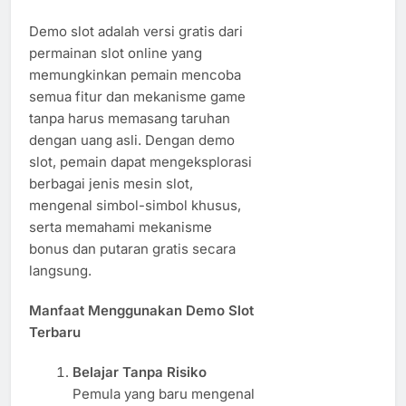
Demo slot adalah versi gratis dari
permainan slot online yang
memungkinkan pemain mencoba
semua fitur dan mekanisme game
tanpa harus memasang taruhan
dengan uang asli. Dengan demo
slot, pemain dapat mengeksplorasi
berbagai jenis mesin slot,
mengenal simbol-simbol khusus,
serta memahami mekanisme
bonus dan putaran gratis secara
langsung.
Manfaat Menggunakan Demo Slot
Terbaru
Belajar Tanpa Risiko
Pemula yang baru mengenal