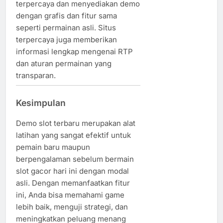
terpercaya dan menyediakan demo
dengan grafis dan fitur sama
seperti permainan asli. Situs
terpercaya juga memberikan
informasi lengkap mengenai RTP
dan aturan permainan yang
transparan.
Kesimpulan
Demo slot terbaru merupakan alat
latihan yang sangat efektif untuk
pemain baru maupun
berpengalaman sebelum bermain
slot gacor hari ini dengan modal
asli. Dengan memanfaatkan fitur
ini, Anda bisa memahami game
lebih baik, menguji strategi, dan
meningkatkan peluang menang