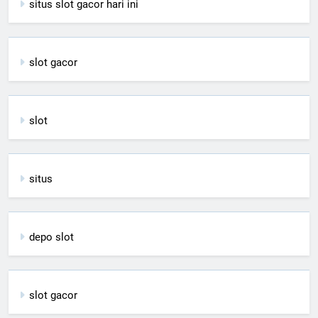
situs slot gacor hari ini
slot gacor
slot
situs
depo slot
slot gacor