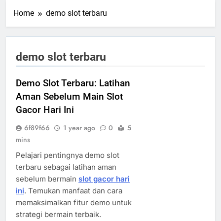
Home
demo slot terbaru
demo slot terbaru
Demo Slot Terbaru: Latihan
Aman Sebelum Main Slot
Gacor Hari Ini
6f89f66
1 year ago
0
5
mins
Pelajari pentingnya demo slot
terbaru sebagai latihan aman
sebelum bermain
slot gacor hari
ini
. Temukan manfaat dan cara
memaksimalkan fitur demo untuk
strategi bermain terbaik.