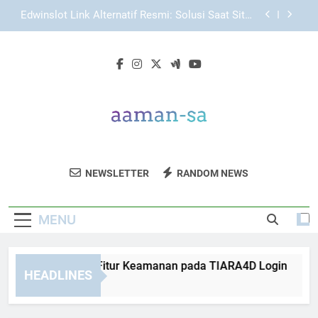
Skip
Panduan Lengkap EDWINSLOT Login untuk Akses
to
Akun yang Lebih Stabil
content
Tips Login Edwinslot agar Akun Tetap Aman
Digunakan dengan Kebiasaan Akses yang Tepat
Cara Memahami Fitur Keamanan pada TIARA4D
Login
Edwinslot Link Alternatif Resmi: Solusi Saat Situs
Utama Tidak Bisa Dibuka
Panduan Lengkap EDWINSLOT Login untuk Akses
Akun yang Lebih Stabil
Aaman SA
Dapatkan Solusi Keamanan Terkini Dari
Tips Login Edwinslot agar Akun Tetap Aman
NEWSLETTER
RANDOM NEWS
Digunakan dengan Kebiasaan Akses yang Tepat
Aaman SA. Teknologi Untuk Melindungi
Bisnis Dan Rumah Anda.
MENU
ra Memahami Fitur Keamanan pada TIARA4D Login
Edw
HEADLINES
Weeks Ago
1 M