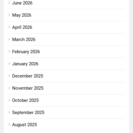
June 2026
May 2026
April 2026
March 2026
February 2026
January 2026
December 2025
November 2025
October 2025
September 2025
August 2025