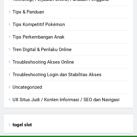
Tips & Panduan
Tips Kompetitif Pokémon
Tips Perkembangan Anak
Tren Digital & Perilaku Online
Troubleshooting Akses Online
Troubleshooting Login dan Stabilitas Akses
Uncategorized
UX Situs Judi / Konten Informasi / SEO dan Navigasi
togel slot