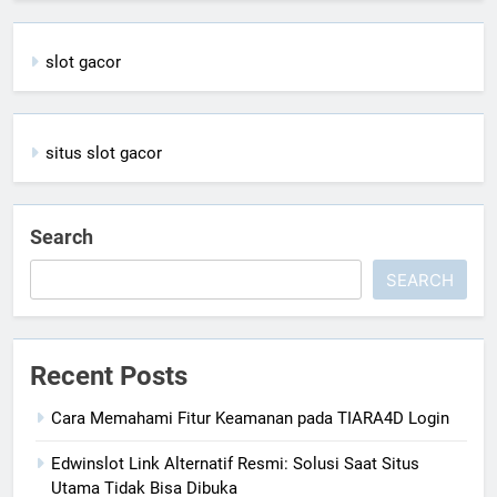
slot gacor
situs slot gacor
Search
SEARCH
Recent Posts
Cara Memahami Fitur Keamanan pada TIARA4D Login
Edwinslot Link Alternatif Resmi: Solusi Saat Situs
Utama Tidak Bisa Dibuka