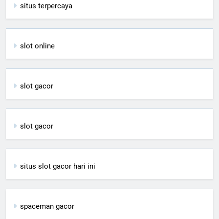
situs terpercaya
slot online
slot gacor
slot gacor
situs slot gacor hari ini
spaceman gacor