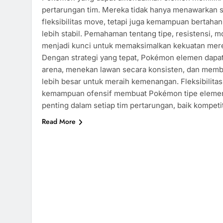
pertarungan tim. Mereka tidak hanya menawarkan s
fleksibilitas move, tetapi juga kemampuan bertaha
lebih stabil. Pemahaman tentang tipe, resistensi, mo
menjadi kunci untuk memaksimalkan kekuatan mer
Dengan strategi yang tepat, Pokémon elemen dapa
arena, menekan lawan secara konsisten, dan membe
lebih besar untuk meraih kemenangan. Fleksibilitas
kemampuan ofensif membuat Pokémon tipe elemen 
penting dalam setiap tim pertarungan, baik kompeti
Read More