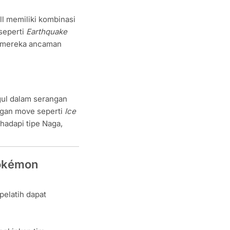
l memiliki kombinasi
 seperti
Earthquake
n mereka ancaman
gul dalam serangan
gan move seperti
Ice
hadapi tipe Naga,
Pokémon
elatih dapat