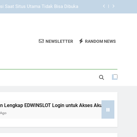
usi Saat Situs Utama Tidak Bisa Dibuka
 untuk Akses Akun yang Lebih Stabil
an dengan Kebiasaan Akses yang Tepat
NEWSLETTER
RANDOM NEWS
 Fitur Keamanan pada TIARA4D Login
usi Saat Situs Utama Tidak Bisa Dibuka
ndungi Bisnis Dan Rumah Anda.
 untuk Akses Akun yang Lebih Stabil
an dengan Kebiasaan Akses yang Tepat
DWINSLOT Login untuk Akses Akun yang Lebih Stabil
T
2 