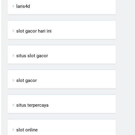
laris4d
slot gacor hari ini
situs slot gacor
slot gacor
situs terpercaya
slot online