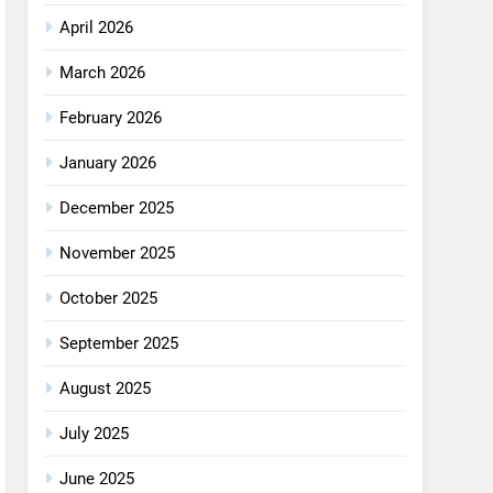
April 2026
March 2026
February 2026
January 2026
December 2025
November 2025
October 2025
September 2025
August 2025
July 2025
June 2025