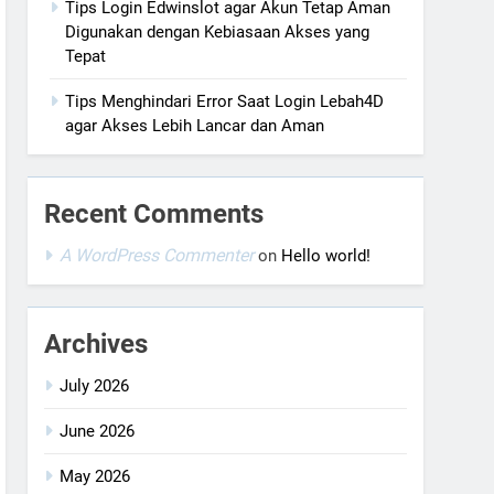
Tips Login Edwinslot agar Akun Tetap Aman
Digunakan dengan Kebiasaan Akses yang
Tepat
Tips Menghindari Error Saat Login Lebah4D
agar Akses Lebih Lancar dan Aman
Recent Comments
A WordPress Commenter
on
Hello world!
Archives
July 2026
June 2026
May 2026