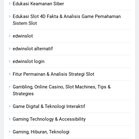
Edukasi Keamanan Siber
Edukasi Slot 4D Fakta & Analisis Game Pemahaman
Sistem Slot
edwinslot
edwinslot alternatif
edwinslot login
Fitur Permainan & Analisis Strategi Slot
Gambling, Online Casino, Slot Machines, Tips &
Strategies
Game Digital & Teknologi Interaktif
Gaming Technology & Accessibility
Gaming, Hiburan, Teknologi