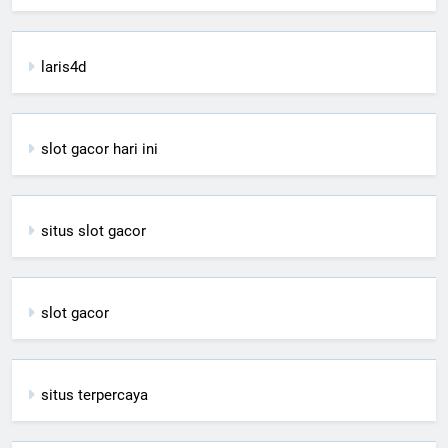
laris4d
slot gacor hari ini
situs slot gacor
slot gacor
situs terpercaya