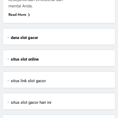
mental Anda.
Read More
dana slot gacor
situs slot online
situs link slot gacor
situs slot gacor hari ini