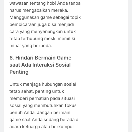
wawasan tentang hobi Anda tanpa
harus mengabaikan mereka.
Menggunakan game sebagai topik
pembicaraan juga bisa menjadi
cara yang menyenangkan untuk
tetap terhubung meski memiliki
minat yang berbeda.
6. Hindari Bermain Game
saat Ada Interaksi Sosial
Penting
Untuk menjaga hubungan sosial
tetap sehat, penting untuk
memberi perhatian pada situasi
sosial yang membutuhkan fokus
penuh Anda. Jangan bermain
game saat Anda sedang berada di
acara keluarga atau berkumpul