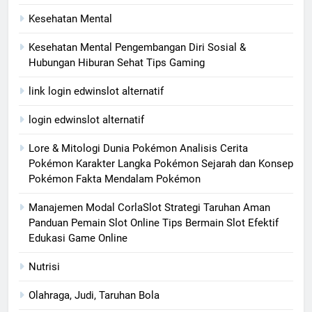
Kesehatan Mental
Kesehatan Mental Pengembangan Diri Sosial &
Hubungan Hiburan Sehat Tips Gaming
link login edwinslot alternatif
login edwinslot alternatif
Lore & Mitologi Dunia Pokémon Analisis Cerita
Pokémon Karakter Langka Pokémon Sejarah dan Konsep
Pokémon Fakta Mendalam Pokémon
Manajemen Modal CorlaSlot Strategi Taruhan Aman
Panduan Pemain Slot Online Tips Bermain Slot Efektif
Edukasi Game Online
Nutrisi
Olahraga, Judi, Taruhan Bola