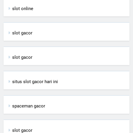
slot online
slot gacor
slot gacor
situs slot gacor hari ini
spaceman gacor
slot gacor