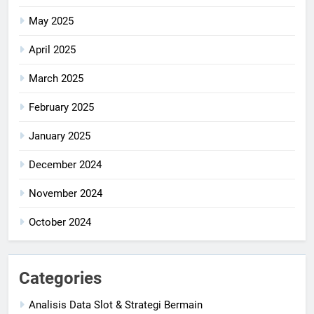
May 2025
April 2025
March 2025
February 2025
January 2025
December 2024
November 2024
October 2024
Categories
Analisis Data Slot & Strategi Bermain