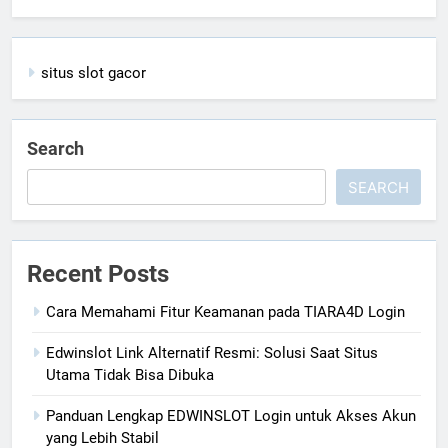
situs slot gacor
Search
SEARCH
Recent Posts
Cara Memahami Fitur Keamanan pada TIARA4D Login
Edwinslot Link Alternatif Resmi: Solusi Saat Situs
Utama Tidak Bisa Dibuka
Panduan Lengkap EDWINSLOT Login untuk Akses Akun
yang Lebih Stabil