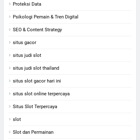
Proteksi Data
Psikologi Pemain & Tren Digital
SEO & Content Strategy
situs gacor
situs judi slot
situs judi slot thailand
situs slot gacor hari ini
situs slot online terpercaya
Situs Slot Terpercaya
slot
Slot dan Permainan