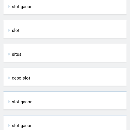
slot gacor
slot
situs
depo slot
slot gacor
slot gacor