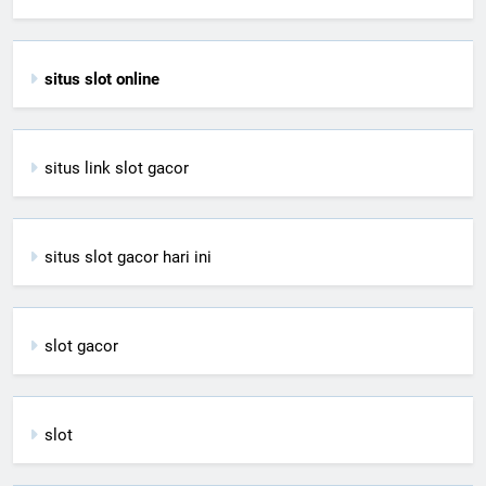
situs slot online
situs link slot gacor
situs slot gacor hari ini
slot gacor
slot