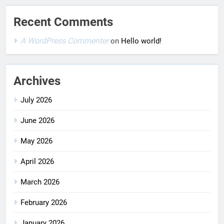
Recent Comments
A WordPress Commenter
on
Hello world!
Archives
July 2026
June 2026
May 2026
April 2026
March 2026
February 2026
January 2026