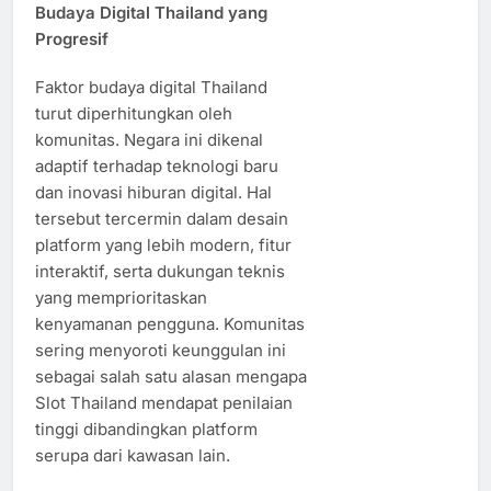
Budaya Digital Thailand yang
Progresif
Faktor budaya digital Thailand
turut diperhitungkan oleh
komunitas. Negara ini dikenal
adaptif terhadap teknologi baru
dan inovasi hiburan digital. Hal
tersebut tercermin dalam desain
platform yang lebih modern, fitur
interaktif, serta dukungan teknis
yang memprioritaskan
kenyamanan pengguna. Komunitas
sering menyoroti keunggulan ini
sebagai salah satu alasan mengapa
Slot Thailand mendapat penilaian
tinggi dibandingkan platform
serupa dari kawasan lain.