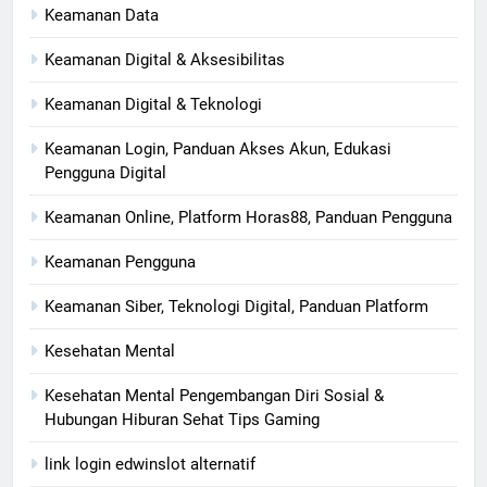
Keamanan Data
Keamanan Digital & Aksesibilitas
Keamanan Digital & Teknologi
Keamanan Login, Panduan Akses Akun, Edukasi
Pengguna Digital
Keamanan Online, Platform Horas88, Panduan Pengguna
Keamanan Pengguna
Keamanan Siber, Teknologi Digital, Panduan Platform
Kesehatan Mental
Kesehatan Mental Pengembangan Diri Sosial &
Hubungan Hiburan Sehat Tips Gaming
link login edwinslot alternatif