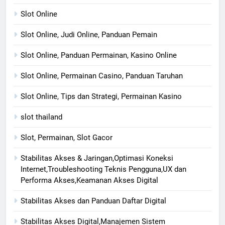
Slot Online
Slot Online, Judi Online, Panduan Pemain
Slot Online, Panduan Permainan, Kasino Online
Slot Online, Permainan Casino, Panduan Taruhan
Slot Online, Tips dan Strategi, Permainan Kasino
slot thailand
Slot, Permainan, Slot Gacor
Stabilitas Akses & Jaringan,Optimasi Koneksi
Internet,Troubleshooting Teknis Pengguna,UX dan
Performa Akses,Keamanan Akses Digital
Stabilitas Akses dan Panduan Daftar Digital
Stabilitas Akses Digital,Manajemen Sistem