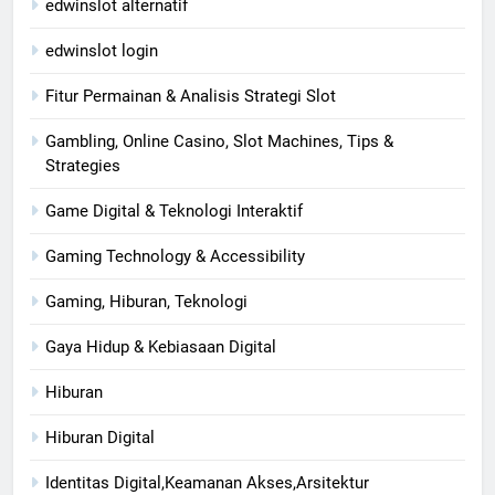
edwinslot alternatif
edwinslot login
Fitur Permainan & Analisis Strategi Slot
Gambling, Online Casino, Slot Machines, Tips &
Strategies
Game Digital & Teknologi Interaktif
Gaming Technology & Accessibility
Gaming, Hiburan, Teknologi
Gaya Hidup & Kebiasaan Digital
Hiburan
Hiburan Digital
Identitas Digital,Keamanan Akses,Arsitektur