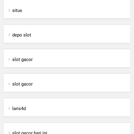
situs
depo slot
slot gacor
slot gacor
laris4d
slot gacor hari ini