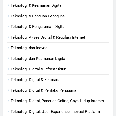
Teknologi & Keamanan Digital
Teknologi & Panduan Pengguna
Teknologi & Pengalaman Digital
Teknologi Akses Digital & Regulasi Internet
Teknologi dan Inovasi
Teknologi dan Keamanan Digital
Teknologi Digital & Infrastruktur
Teknologi Digital & Keamanan
Teknologi Digital & Perilaku Pengguna
Teknologi Digital, Panduan Online, Gaya Hidup Internet
Teknologi Digital, User Experience, Inovasi Platform