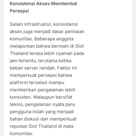
Konsistensi Akses Membentuk
Persepsi
Selain infrastruktur, konsistensi
akses juga menjadi dasar penilaian
komunitas. Beberapa anggota
melaporkan bahwa bermain di Slot
Thailand terasa lebih nyaman pada
jam tertentu, terutama ketika
beban server rendah. Faktor ini
memperkuat persepsi bahwa
platform tersebut mampu
memberikan pengalaman lebih
konsisten. Walaupun bersifat
teknis, pengalaman nyata para
pengguna inilah yang menjadi
bahan diskusi dan memperkuat
reputasi Slot Thailand di mata
komunitas.