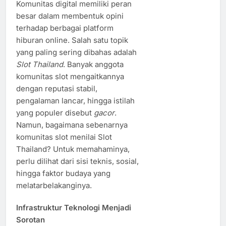
Komunitas digital memiliki peran
besar dalam membentuk opini
terhadap berbagai platform
hiburan online. Salah satu topik
yang paling sering dibahas adalah
Slot Thailand
. Banyak anggota
komunitas slot mengaitkannya
dengan reputasi stabil,
pengalaman lancar, hingga istilah
yang populer disebut
gacor
.
Namun, bagaimana sebenarnya
komunitas slot menilai Slot
Thailand? Untuk memahaminya,
perlu dilihat dari sisi teknis, sosial,
hingga faktor budaya yang
melatarbelakanginya.
Infrastruktur Teknologi Menjadi
Sorotan