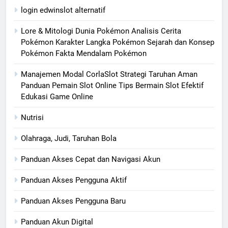
login edwinslot alternatif
Lore & Mitologi Dunia Pokémon Analisis Cerita
Pokémon Karakter Langka Pokémon Sejarah dan Konsep
Pokémon Fakta Mendalam Pokémon
Manajemen Modal CorlaSlot Strategi Taruhan Aman
Panduan Pemain Slot Online Tips Bermain Slot Efektif
Edukasi Game Online
Nutrisi
Olahraga, Judi, Taruhan Bola
Panduan Akses Cepat dan Navigasi Akun
Panduan Akses Pengguna Aktif
Panduan Akses Pengguna Baru
Panduan Akun Digital