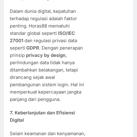
Dalam dunia digital, kepatuhan
terhadap regulasi adalah faktor
penting. Horas88 mematuhi
standar global seperti
ISO/IEC
27001
dan regulasi privasi data
seperti
GDPR
. Dengan penerapan
prinsip
privacy by design
,
perlindungan data tidak hanya
ditambahkan belakangan, tetapi
dirancang sejak awal
pembangunan sistem login. Hal ini
memperkuat kepercayaan jangka
panjang dari pengguna.
7. Keberlanjutan dan Efisiensi
Digital
Selain keamanan dan kenyamanan,