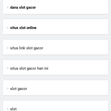
dana slot gacor
situs slot online
situs link slot gacor
situs slot gacor hari ini
slot gacor
slot