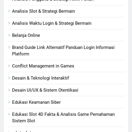
Analisis Slot & Strategi Bermain
Analisis Waktu Login & Strategi Bermain
Belanja Online
Brand Guide Link Alternatif Panduan Login Informasi
Platform
Conflict Management in Games
Desain & Teknologi Interaktif
Desain UI/UX & Sistem Otentikasi
Edukasi Keamanan Siber
Edukasi Slot 4D Fakta & Analisis Game Pemahaman
Sistem Slot