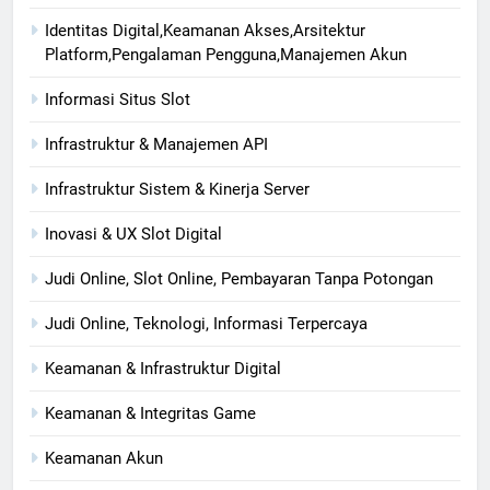
Identitas Digital,Keamanan Akses,Arsitektur
Platform,Pengalaman Pengguna,Manajemen Akun
Informasi Situs Slot
Infrastruktur & Manajemen API
Infrastruktur Sistem & Kinerja Server
Inovasi & UX Slot Digital
Judi Online, Slot Online, Pembayaran Tanpa Potongan
Judi Online, Teknologi, Informasi Terpercaya
Keamanan & Infrastruktur Digital
Keamanan & Integritas Game
Keamanan Akun