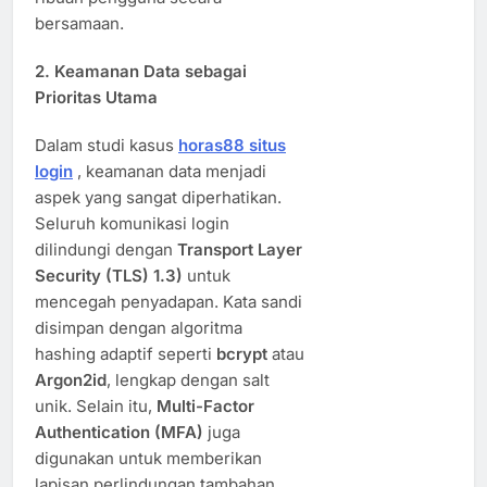
bersamaan.
2. Keamanan Data sebagai
Prioritas Utama
Dalam studi kasus
horas88 situs
login
, keamanan data menjadi
aspek yang sangat diperhatikan.
Seluruh komunikasi login
dilindungi dengan
Transport Layer
Security (TLS) 1.3)
untuk
mencegah penyadapan. Kata sandi
disimpan dengan algoritma
hashing adaptif seperti
bcrypt
atau
Argon2id
, lengkap dengan salt
unik. Selain itu,
Multi-Factor
Authentication (MFA)
juga
digunakan untuk memberikan
lapisan perlindungan tambahan