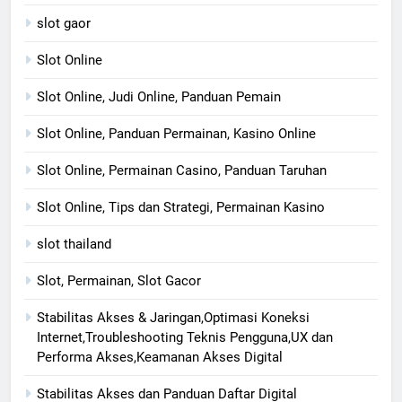
slot gaor
Slot Online
Slot Online, Judi Online, Panduan Pemain
Slot Online, Panduan Permainan, Kasino Online
Slot Online, Permainan Casino, Panduan Taruhan
Slot Online, Tips dan Strategi, Permainan Kasino
slot thailand
Slot, Permainan, Slot Gacor
Stabilitas Akses & Jaringan,Optimasi Koneksi
Internet,Troubleshooting Teknis Pengguna,UX dan
Performa Akses,Keamanan Akses Digital
Stabilitas Akses dan Panduan Daftar Digital