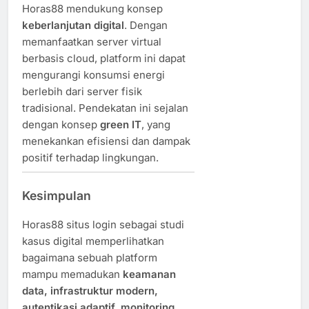
Horas88 mendukung konsep
keberlanjutan digital
. Dengan
memanfaatkan server virtual
berbasis cloud, platform ini dapat
mengurangi konsumsi energi
berlebih dari server fisik
tradisional. Pendekatan ini sejalan
dengan konsep
green IT
, yang
menekankan efisiensi dan dampak
positif terhadap lingkungan.
Kesimpulan
Horas88 situs login sebagai studi
kasus digital memperlihatkan
bagaimana sebuah platform
mampu memadukan
keamanan
data, infrastruktur modern,
autentikasi adaptif, monitoring