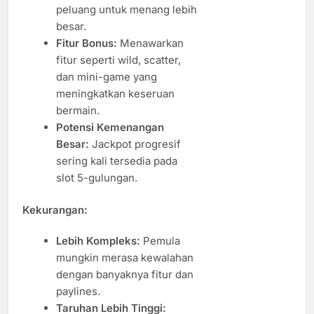
peluang untuk menang lebih
besar.
Fitur Bonus:
Menawarkan
fitur seperti wild, scatter,
dan mini-game yang
meningkatkan keseruan
bermain.
Potensi Kemenangan
Besar:
Jackpot progresif
sering kali tersedia pada
slot 5-gulungan.
Kekurangan:
Lebih Kompleks:
Pemula
mungkin merasa kewalahan
dengan banyaknya fitur dan
paylines.
Taruhan Lebih Tinggi: