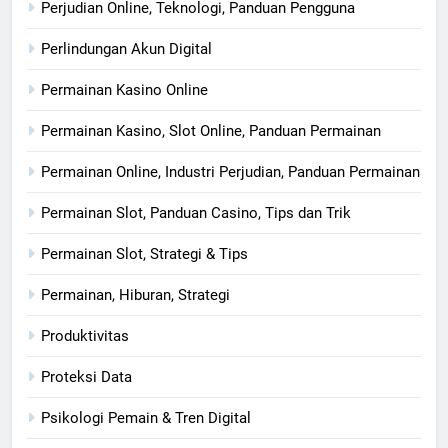
Perjudian Online, Teknologi, Panduan Pengguna
Perlindungan Akun Digital
Permainan Kasino Online
Permainan Kasino, Slot Online, Panduan Permainan
Permainan Online, Industri Perjudian, Panduan Permainan
Permainan Slot, Panduan Casino, Tips dan Trik
Permainan Slot, Strategi & Tips
Permainan, Hiburan, Strategi
Produktivitas
Proteksi Data
Psikologi Pemain & Tren Digital