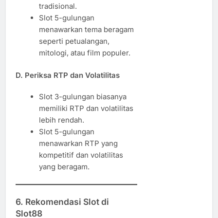
tradisional.
Slot 5-gulungan
menawarkan tema beragam
seperti petualangan,
mitologi, atau film populer.
D. Periksa RTP dan Volatilitas
Slot 3-gulungan biasanya
memiliki RTP dan volatilitas
lebih rendah.
Slot 5-gulungan
menawarkan RTP yang
kompetitif dan volatilitas
yang beragam.
6.
Rekomendasi Slot di
Slot88