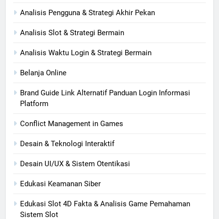
Analisis Pengguna & Strategi Akhir Pekan
Analisis Slot & Strategi Bermain
Analisis Waktu Login & Strategi Bermain
Belanja Online
Brand Guide Link Alternatif Panduan Login Informasi
Platform
Conflict Management in Games
Desain & Teknologi Interaktif
Desain UI/UX & Sistem Otentikasi
Edukasi Keamanan Siber
Edukasi Slot 4D Fakta & Analisis Game Pemahaman
Sistem Slot