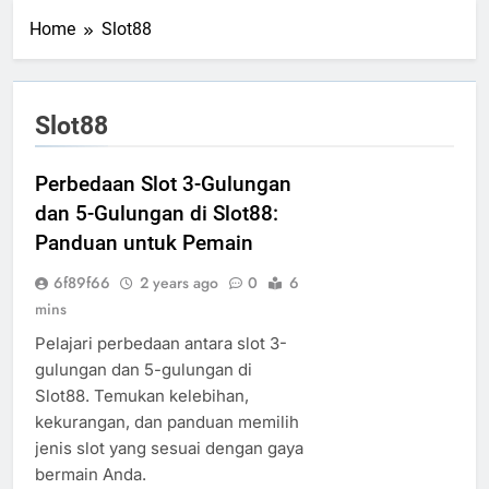
Home
Slot88
Slot88
Perbedaan Slot 3-Gulungan
dan 5-Gulungan di Slot88:
Panduan untuk Pemain
6f89f66
2 years ago
0
6
mins
Pelajari perbedaan antara slot 3-
gulungan dan 5-gulungan di
Slot88. Temukan kelebihan,
kekurangan, dan panduan memilih
jenis slot yang sesuai dengan gaya
bermain Anda.