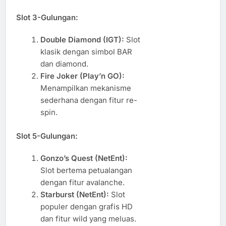
Slot 3-Gulungan:
Double Diamond (IGT):
Slot
klasik dengan simbol BAR
dan diamond.
Fire Joker (Play’n GO):
Menampilkan mekanisme
sederhana dengan fitur re-
spin.
Slot 5-Gulungan:
Gonzo’s Quest (NetEnt):
Slot bertema petualangan
dengan fitur avalanche.
Starburst (NetEnt):
Slot
populer dengan grafis HD
dan fitur wild yang meluas.