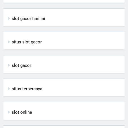
slot gacor hari ini
situs slot gacor
slot gacor
situs terpercaya
slot online