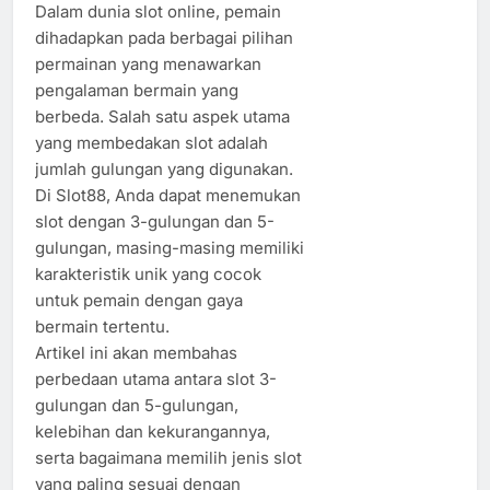
Dalam dunia slot online, pemain
dihadapkan pada berbagai pilihan
permainan yang menawarkan
pengalaman bermain yang
berbeda. Salah satu aspek utama
yang membedakan slot adalah
jumlah gulungan yang digunakan.
Di Slot88, Anda dapat menemukan
slot dengan 3-gulungan dan 5-
gulungan, masing-masing memiliki
karakteristik unik yang cocok
untuk pemain dengan gaya
bermain tertentu.
Artikel ini akan membahas
perbedaan utama antara slot 3-
gulungan dan 5-gulungan,
kelebihan dan kekurangannya,
serta bagaimana memilih jenis slot
yang paling sesuai dengan