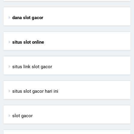
dana slot gacor
situs slot online
situs link slot gacor
situs slot gacor hari ini
slot gacor