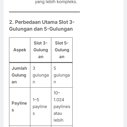
yang lebih kompleks.
2.
Perbedaan Utama Slot 3-
Gulungan dan 5-Gulungan
Slot 3-
Slot 5-
Aspek
Gulung
Gulung
an
an
Jumlah
3
5
Gulung
gulunga
gulunga
an
n
n
10–
1–5
1.024
Payline
payline
paylines
s
s
atau
lebih