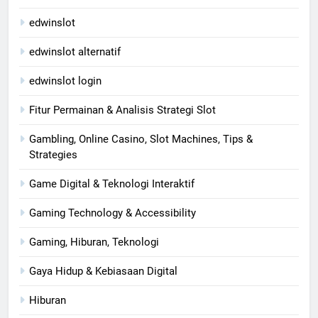
edwinslot
edwinslot alternatif
edwinslot login
Fitur Permainan & Analisis Strategi Slot
Gambling, Online Casino, Slot Machines, Tips &
Strategies
Game Digital & Teknologi Interaktif
Gaming Technology & Accessibility
Gaming, Hiburan, Teknologi
Gaya Hidup & Kebiasaan Digital
Hiburan