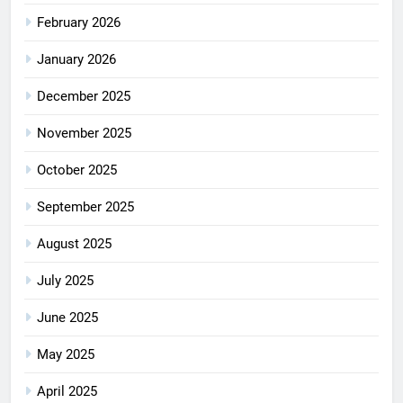
February 2026
January 2026
December 2025
November 2025
October 2025
September 2025
August 2025
July 2025
June 2025
May 2025
April 2025