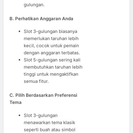
gulungan.
B. Perhatikan Anggaran Anda
Slot 3-gulungan biasanya
memerlukan taruhan lebih
kecil, cocok untuk pemain
dengan anggaran terbatas.
Slot 5-gulungan sering kali
membutuhkan taruhan lebih
tinggi untuk mengaktifkan
semua fitur.
C. Pilih Berdasarkan Preferensi
Tema
Slot 3-gulungan
menawarkan tema klasik
seperti buah atau simbol