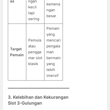
as
ngan
kemena
kecil
ngan
tapi
besar
sering
Pemain
yang
Pemula
mencari
atau
pengala
Target
pengge
man
Pemain
mar slot
bermain
klasik
yang
lebih
imersif
3.
Kelebihan dan Kekurangan
Slot 3-Gulungan