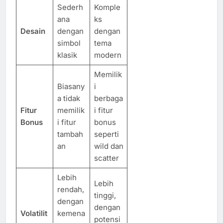
Sederh
Komple
ana
ks
Desain
dengan
dengan
simbol
tema
klasik
modern
Memilik
Biasany
i
a tidak
berbaga
Fitur
memilik
i fitur
Bonus
i fitur
bonus
tambah
seperti
an
wild dan
scatter
Lebih
Lebih
rendah,
tinggi,
dengan
dengan
Volatilit
kemena
potensi