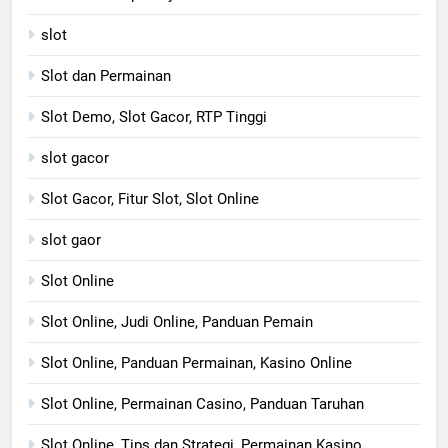
slot
Slot dan Permainan
Slot Demo, Slot Gacor, RTP Tinggi
slot gacor
Slot Gacor, Fitur Slot, Slot Online
slot gaor
Slot Online
Slot Online, Judi Online, Panduan Pemain
Slot Online, Panduan Permainan, Kasino Online
Slot Online, Permainan Casino, Panduan Taruhan
Slot Online, Tips dan Strategi, Permainan Kasino