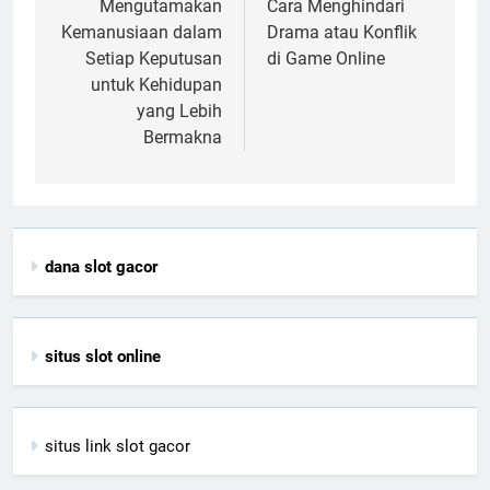
navigation
Mengutamakan
Cara Menghindari
Kemanusiaan dalam
Drama atau Konflik
Setiap Keputusan
di Game Online
untuk Kehidupan
yang Lebih
Bermakna
dana slot gacor
situs slot online
situs link slot gacor