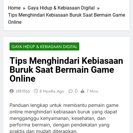
Home
Gaya Hidup & Kebiasaan Digital
Tips Menghindari Kebiasaan Buruk Saat Bermain Game
Online
GAYA HIDUP & KEBIASAAN DIGITAL
Tips Menghindari Kebiasaan
Buruk Saat Bermain Game
Online
0
6f89f66
8 Months Ago
7 Mins
Panduan lengkap untuk membantu pemain game
online menghindari kebiasaan buruk yang dapat
mengganggu kenyamanan, kesehatan, dan
performa bermain, dengan pendekatan yang
praktis dan mudah diterapkan.