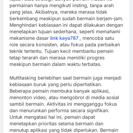
permainan hanya mengikuti insting, tanpa arah
yang jelas. Akibatnya, mereka merasa tidak
berkembang meskipun sudah bermain berjam-jam.
Menghindari kebiasaan ini dapat dilakukan dengan
menetapkan tujuan sederhana, seperti memahami
mekanisme dasar
link kaya787
, mencoba satu
role secara konsisten, atau fokus pada perbaikan
teknik tertentu. Tujuan kecil membantu pemain
tetap terarah dan merasa memiliki progres
meskipun bermain dalam waktu terbatas.
Multitasking berlebihan saat bermain juga menjadi
kebiasaan buruk yang perlu diperhatikan.
Beberapa pemain membuka banyak aplikasi,
menonton video, atau mengobrol di media sosial
sambil bermain. Aktivitas ini mengganggu fokus
dan menurunkan performa secara signifikan.
Untuk mengatasi hal ini, pemain dapat
menetapkan prioritas selama bermain dan
menutup aplikasi yang tidak diperlukan. Bermain