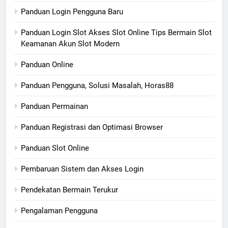
Panduan Login Pengguna Baru
Panduan Login Slot Akses Slot Online Tips Bermain Slot
Keamanan Akun Slot Modern
Panduan Online
Panduan Pengguna, Solusi Masalah, Horas88
Panduan Permainan
Panduan Registrasi dan Optimasi Browser
Panduan Slot Online
Pembaruan Sistem dan Akses Login
Pendekatan Bermain Terukur
Pengalaman Pengguna