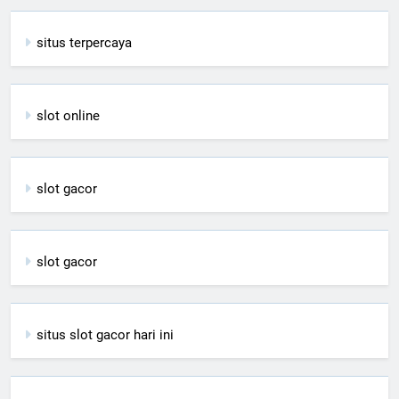
situs terpercaya
slot online
slot gacor
slot gacor
situs slot gacor hari ini