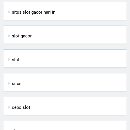
situs slot gacor hari ini
slot gacor
slot
situs
depo slot