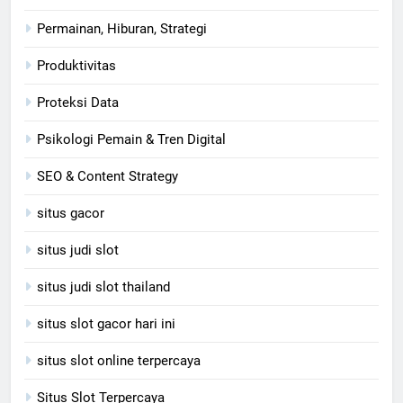
Permainan, Hiburan, Strategi
Produktivitas
Proteksi Data
Psikologi Pemain & Tren Digital
SEO & Content Strategy
situs gacor
situs judi slot
situs judi slot thailand
situs slot gacor hari ini
situs slot online terpercaya
Situs Slot Terpercaya