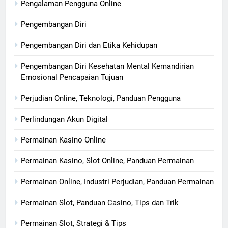
Pengalaman Pengguna Online
Pengembangan Diri
Pengembangan Diri dan Etika Kehidupan
Pengembangan Diri Kesehatan Mental Kemandirian
Emosional Pencapaian Tujuan
Perjudian Online, Teknologi, Panduan Pengguna
Perlindungan Akun Digital
Permainan Kasino Online
Permainan Kasino, Slot Online, Panduan Permainan
Permainan Online, Industri Perjudian, Panduan Permainan
Permainan Slot, Panduan Casino, Tips dan Trik
Permainan Slot, Strategi & Tips