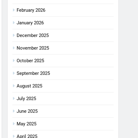
February 2026
January 2026
December 2025
November 2025
October 2025
September 2025
August 2025
July 2025
June 2025
May 2025
April 2025