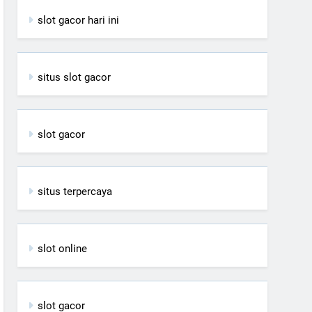
slot gacor hari ini
situs slot gacor
slot gacor
situs terpercaya
slot online
slot gacor