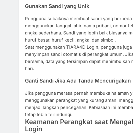
Gunakan Sandi yang Unik
Pengguna sebaiknya membuat sandi yang berbeda da
menggunakan tanggal lahir, nama pribadi, nomor te
angka sederhana. Sandi yang lebih baik biasanya m
huruf besar, huruf kecil, angka, dan simbol.
Saat menggunakan TIARA4D Login, pengguna juga 
menyimpan sandi otomatis di perangkat umum. Jik
bersama, data yang tersimpan dapat menimbulkan r
hari.
Ganti Sandi Jika Ada Tanda Mencurigakan
Jika pengguna merasa pernah membuka halaman yan
menggunakan perangkat yang kurang aman, mengga
menjadi langkah pencegahan. Kebiasaan ini memb
tetap lebih terlindungi.
Keamanan Perangkat saat Menga
Login