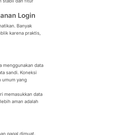
stabil dan fitur
manan Login
rhatikan. Banyak
lik karena praktis,
a menggunakan data
ata sandi. Koneksi
an umum yang
ari memasukkan data
 lebih aman adalah
an gagal dimuat,