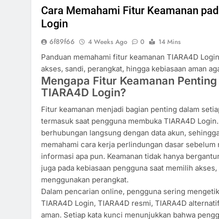
Cara Memahami Fitur Keamanan pa
Login
6f89f66
4 Weeks Ago
0
14 Mins
Panduan memahami fitur keamanan TIARA4D Login, m
akses, sandi, perangkat, hingga kebiasaan aman aga
Mengapa Fitur Keamanan Penting
TIARA4D Login?
Fitur keamanan menjadi bagian penting dalam setiap
termasuk saat pengguna membuka TIARA4D Login.
berhubungan langsung dengan data akun, sehingg
memahami cara kerja perlindungan dasar sebelu
informasi apa pun. Keamanan tidak hanya bergantun
juga pada kebiasaan pengguna saat memilih akses,
menggunakan perangkat.
Dalam pencarian online, pengguna sering mengetik 
TIARA4D Login, TIARA4D resmi, TIARA4D alternati
aman. Setiap kata kunci menunjukkan bahwa pen