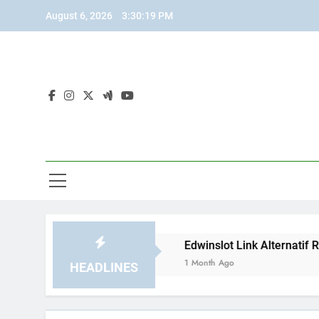
Skip
August 6, 2026
3:30:20 PM
to
content
Aa
Dapatkan 
 TIARA4D Login
Edwinslot Link Alternatif Resmi: Solusi
1 Month Ago
HEADLINES