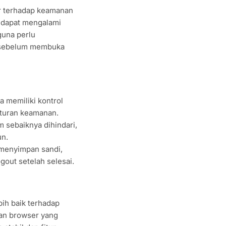
r terhadap keamanan
i dapat mengalami
guna perlu
k sebelum membuka
a memiliki kontrol
aturan keamanan.
sebaiknya dihindari,
un.
 menyimpan sandi,
gout setelah selesai.
bih baik terhadap
an browser yang