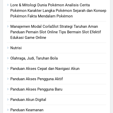
Lore & Mitologi Dunia Pokémon Analisis Cerita
Pokémon Karakter Langka Pokémon Sejarah dan Konsep
Pokémon Fakta Mendalam Pokémon
Manajemen Modal CorlaSlot Strategi Taruhan Aman
Panduan Pemain Slot Online Tips Bermain Slot Efektif
Edukasi Game Online
Nutrisi
Olahraga, Judi, Taruhan Bola
Panduan Akses Cepat dan Navigasi Akun
Panduan Akses Pengguna Aktif
Panduan Akses Pengguna Baru
Panduan Akun Digital
Panduan Keamanan