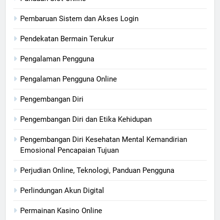
Pembaruan Sistem dan Akses Login
Pendekatan Bermain Terukur
Pengalaman Pengguna
Pengalaman Pengguna Online
Pengembangan Diri
Pengembangan Diri dan Etika Kehidupan
Pengembangan Diri Kesehatan Mental Kemandirian
Emosional Pencapaian Tujuan
Perjudian Online, Teknologi, Panduan Pengguna
Perlindungan Akun Digital
Permainan Kasino Online