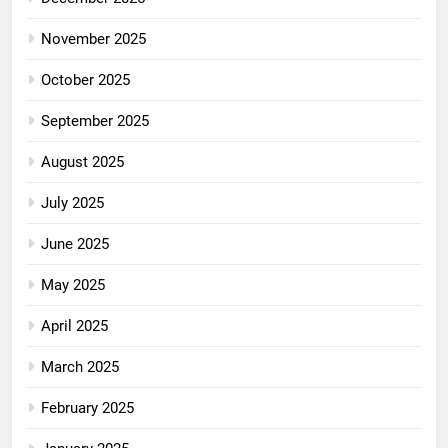
November 2025
October 2025
September 2025
August 2025
July 2025
June 2025
May 2025
April 2025
March 2025
February 2025