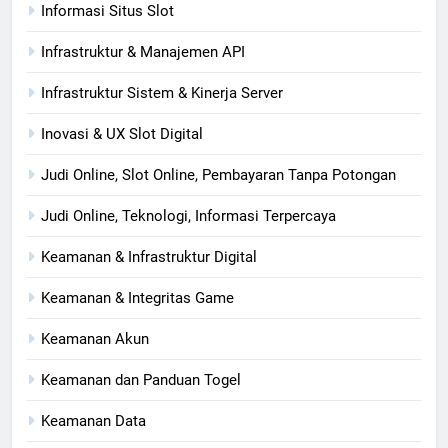
Informasi Situs Slot
Infrastruktur & Manajemen API
Infrastruktur Sistem & Kinerja Server
Inovasi & UX Slot Digital
Judi Online, Slot Online, Pembayaran Tanpa Potongan
Judi Online, Teknologi, Informasi Terpercaya
Keamanan & Infrastruktur Digital
Keamanan & Integritas Game
Keamanan Akun
Keamanan dan Panduan Togel
Keamanan Data