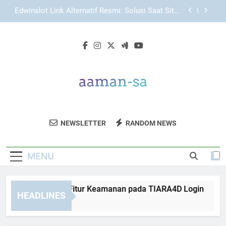
Skip
Panduan Lengkap EDWINSLOT Login untuk Akses
to
Akun yang Lebih Stabil
content
Tips Login Edwinslot agar Akun Tetap Aman
Digunakan dengan Kebiasaan Akses yang Tepat
Cara Memahami Fitur Keamanan pada TIARA4D
Login
Edwinslot Link Alternatif Resmi: Solusi Saat Situs
Utama Tidak Bisa Dibuka
Panduan Lengkap EDWINSLOT Login untuk Akses
Akun yang Lebih Stabil
Aaman SA
Dapatkan Solusi Keamanan Terkini Dari
Tips Login Edwinslot agar Akun Tetap Aman
NEWSLETTER
RANDOM NEWS
Digunakan dengan Kebiasaan Akses yang Tepat
Aaman SA. Teknologi Untuk Melindungi
Bisnis Dan Rumah Anda.
MENU
ra Memahami Fitur Keamanan pada TIARA4D Login
Edw
HEADLINES
Weeks Ago
1 M