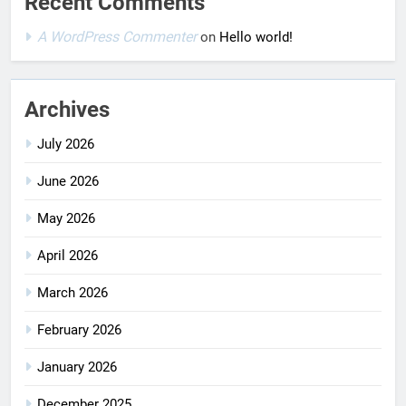
Recent Comments
A WordPress Commenter
on
Hello world!
Archives
July 2026
June 2026
May 2026
April 2026
March 2026
February 2026
January 2026
December 2025