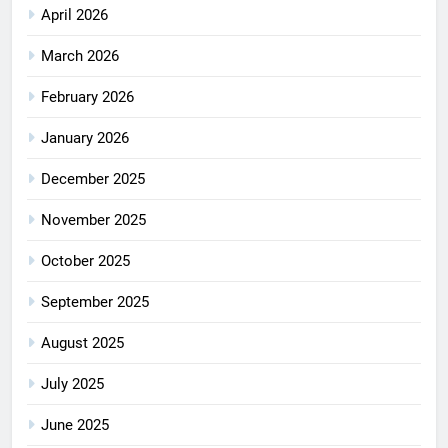
April 2026
March 2026
February 2026
January 2026
December 2025
November 2025
October 2025
September 2025
August 2025
July 2025
June 2025