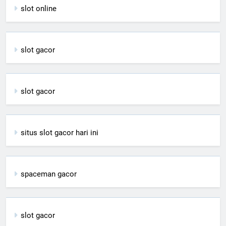
slot online
slot gacor
slot gacor
situs slot gacor hari ini
spaceman gacor
slot gacor