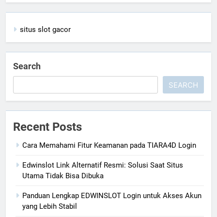
situs slot gacor
Search
SEARCH
Recent Posts
Cara Memahami Fitur Keamanan pada TIARA4D Login
Edwinslot Link Alternatif Resmi: Solusi Saat Situs
Utama Tidak Bisa Dibuka
Panduan Lengkap EDWINSLOT Login untuk Akses Akun
yang Lebih Stabil