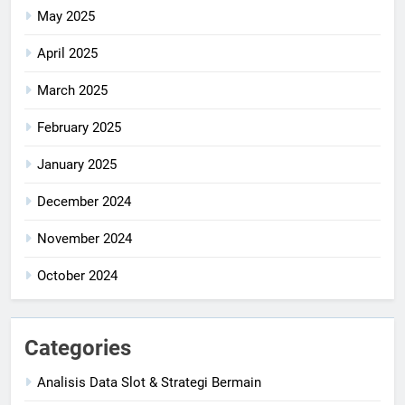
May 2025
April 2025
March 2025
February 2025
January 2025
December 2024
November 2024
October 2024
Categories
Analisis Data Slot & Strategi Bermain