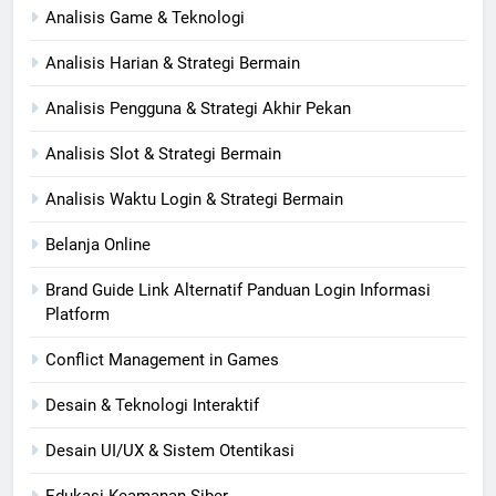
Analisis Game & Teknologi
Analisis Harian & Strategi Bermain
Analisis Pengguna & Strategi Akhir Pekan
Analisis Slot & Strategi Bermain
Analisis Waktu Login & Strategi Bermain
Belanja Online
Brand Guide Link Alternatif Panduan Login Informasi
Platform
Conflict Management in Games
Desain & Teknologi Interaktif
Desain UI/UX & Sistem Otentikasi