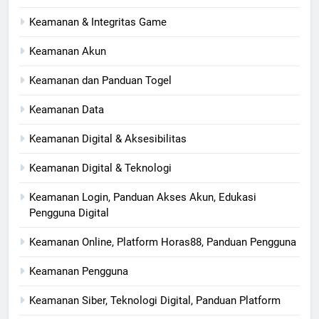
Keamanan & Integritas Game
Keamanan Akun
Keamanan dan Panduan Togel
Keamanan Data
Keamanan Digital & Aksesibilitas
Keamanan Digital & Teknologi
Keamanan Login, Panduan Akses Akun, Edukasi
Pengguna Digital
Keamanan Online, Platform Horas88, Panduan Pengguna
Keamanan Pengguna
Keamanan Siber, Teknologi Digital, Panduan Platform