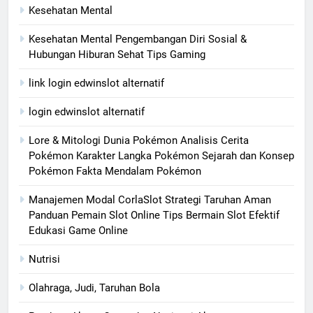
Kesehatan Mental
Kesehatan Mental Pengembangan Diri Sosial &
Hubungan Hiburan Sehat Tips Gaming
link login edwinslot alternatif
login edwinslot alternatif
Lore & Mitologi Dunia Pokémon Analisis Cerita
Pokémon Karakter Langka Pokémon Sejarah dan Konsep
Pokémon Fakta Mendalam Pokémon
Manajemen Modal CorlaSlot Strategi Taruhan Aman
Panduan Pemain Slot Online Tips Bermain Slot Efektif
Edukasi Game Online
Nutrisi
Olahraga, Judi, Taruhan Bola