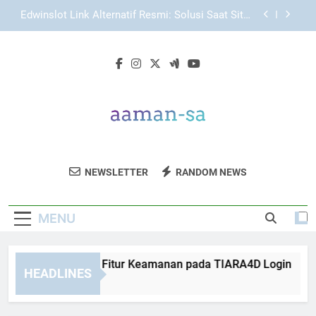
Utama Tidak Bisa Dibuka
Skip
Panduan Lengkap EDWINSLOT Login untuk Akses
to
Akun yang Lebih Stabil
content
Tips Login Edwinslot agar Akun Tetap Aman
Digunakan dengan Kebiasaan Akses yang Tepat
Cara Memahami Fitur Keamanan pada TIARA4D
Login
Edwinslot Link Alternatif Resmi: Solusi Saat Situs
Utama Tidak Bisa Dibuka
Panduan Lengkap EDWINSLOT Login untuk Akses
Aaman SA
Akun yang Lebih Stabil
Dapatkan Solusi Keamanan Terkini Dari
NEWSLETTER
RANDOM NEWS
Tips Login Edwinslot agar Akun Tetap Aman
Aaman SA. Teknologi Untuk Melindungi
Digunakan dengan Kebiasaan Akses yang Tepat
Bisnis Dan Rumah Anda.
MENU
Cara Memahami Fitur Keamanan pada TIARA4D Login
E
HEADLINES
4 Weeks Ago
1