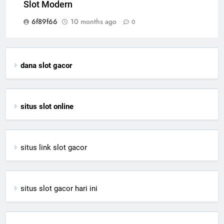
Slot Modern
6f89f66
10 months ago
0
dana slot gacor
situs slot online
situs link slot gacor
situs slot gacor hari ini