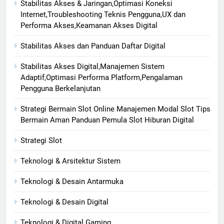
Stabilitas Akses & Jaringan,Optimasi Koneksi
Internet,Troubleshooting Teknis Pengguna,UX dan
Performa Akses,Keamanan Akses Digital
Stabilitas Akses dan Panduan Daftar Digital
Stabilitas Akses Digital,Manajemen Sistem
Adaptif,Optimasi Performa Platform,Pengalaman
Pengguna Berkelanjutan
Strategi Bermain Slot Online Manajemen Modal Slot Tips
Bermain Aman Panduan Pemula Slot Hiburan Digital
Strategi Slot
Teknologi & Arsitektur Sistem
Teknologi & Desain Antarmuka
Teknologi & Desain Digital
Teknologi & Digital Gaming