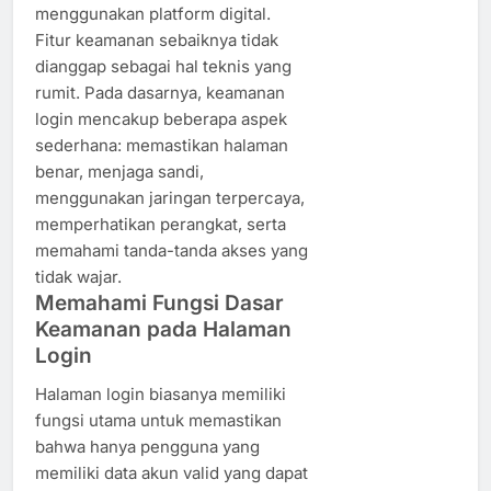
menggunakan platform digital.
Fitur keamanan sebaiknya tidak
dianggap sebagai hal teknis yang
rumit. Pada dasarnya, keamanan
login mencakup beberapa aspek
sederhana: memastikan halaman
benar, menjaga sandi,
menggunakan jaringan terpercaya,
memperhatikan perangkat, serta
memahami tanda-tanda akses yang
tidak wajar.
Memahami Fungsi Dasar
Keamanan pada Halaman
Login
Halaman login biasanya memiliki
fungsi utama untuk memastikan
bahwa hanya pengguna yang
memiliki data akun valid yang dapat