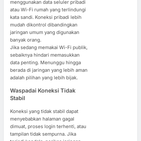
menggunakan data seluler pribadi
atau Wi-Fi rumah yang terlindungi
kata sandi. Koneksi pribadi lebih
mudah dikontrol dibandingkan
jaringan umum yang digunakan
banyak orang.
Jika sedang memakai Wi-Fi publik,
sebaiknya hindari memasukkan
data penting. Menunggu hingga
berada di jaringan yang lebih aman
adalah pilihan yang lebih bijak.
Waspadai Koneksi Tidak
Stabil
Koneksi yang tidak stabil dapat
menyebabkan halaman gagal
dimuat, proses login terhenti, atau
tampilan tidak sempurna. Jika