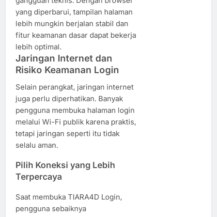
gangguan teknis. Dengan browser
yang diperbarui, tampilan halaman
lebih mungkin berjalan stabil dan
fitur keamanan dasar dapat bekerja
lebih optimal.
Jaringan Internet dan
Risiko Keamanan Login
Selain perangkat, jaringan internet
juga perlu diperhatikan. Banyak
pengguna membuka halaman login
melalui Wi-Fi publik karena praktis,
tetapi jaringan seperti itu tidak
selalu aman.
Pilih Koneksi yang Lebih
Terpercaya
Saat membuka TIARA4D Login,
pengguna sebaiknya