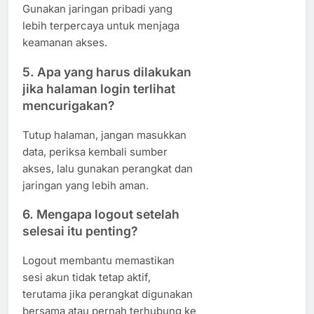
Gunakan jaringan pribadi yang
lebih terpercaya untuk menjaga
keamanan akses.
5. Apa yang harus dilakukan
jika halaman login terlihat
mencurigakan?
Tutup halaman, jangan masukkan
data, periksa kembali sumber
akses, lalu gunakan perangkat dan
jaringan yang lebih aman.
6. Mengapa logout setelah
selesai itu penting?
Logout membantu memastikan
sesi akun tidak tetap aktif,
terutama jika perangkat digunakan
bersama atau pernah terhubung ke