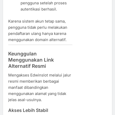
pengguna setelah proses
autentikasi berhasil.
Karena sistem akun tetap sama,
pengguna tidak perlu melakukan
pendaftaran ulang hanya karena
menggunakan domain alternatif.
Keunggulan
Menggunakan Link
Alternatif Resmi
Mengakses Edwinslot melalui jalur
resmi memberikan berbagai
manfaat dibandingkan
menggunakan alamat yang tidak
jelas asal-usulnya.
Akses Lebih Stabil