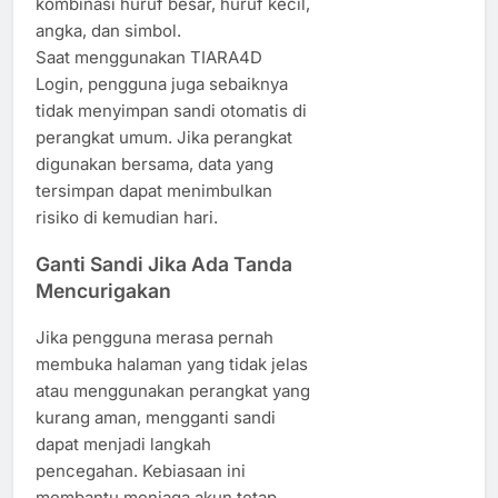
kombinasi huruf besar, huruf kecil,
angka, dan simbol.
Saat menggunakan TIARA4D
Login, pengguna juga sebaiknya
tidak menyimpan sandi otomatis di
perangkat umum. Jika perangkat
digunakan bersama, data yang
tersimpan dapat menimbulkan
risiko di kemudian hari.
Ganti Sandi Jika Ada Tanda
Mencurigakan
Jika pengguna merasa pernah
membuka halaman yang tidak jelas
atau menggunakan perangkat yang
kurang aman, mengganti sandi
dapat menjadi langkah
pencegahan. Kebiasaan ini
membantu menjaga akun tetap