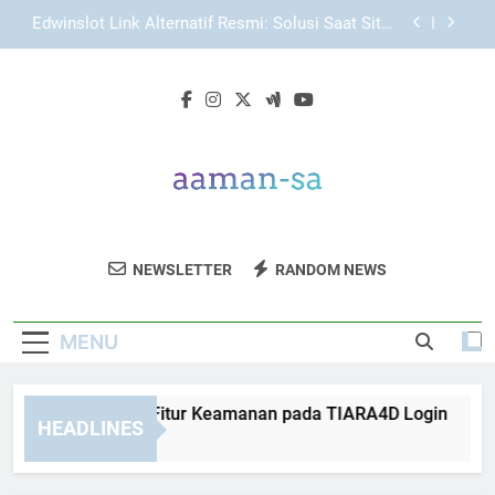
Skip
Panduan Lengkap EDWINSLOT Login untuk Akses
to
Akun yang Lebih Stabil
content
Tips Login Edwinslot agar Akun Tetap Aman
Digunakan dengan Kebiasaan Akses yang Tepat
Cara Memahami Fitur Keamanan pada TIARA4D
Login
Edwinslot Link Alternatif Resmi: Solusi Saat Situs
Utama Tidak Bisa Dibuka
Panduan Lengkap EDWINSLOT Login untuk Akses
Akun yang Lebih Stabil
Aaman SA
Dapatkan Solusi Keamanan Terkini Dari
Tips Login Edwinslot agar Akun Tetap Aman
NEWSLETTER
RANDOM NEWS
Digunakan dengan Kebiasaan Akses yang Tepat
Aaman SA. Teknologi Untuk Melindungi
Bisnis Dan Rumah Anda.
MENU
ra Memahami Fitur Keamanan pada TIARA4D Login
Edw
HEADLINES
Weeks Ago
1 M