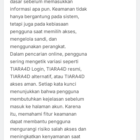
dasar sebelum memasukkan
informasi apa pun. Keamanan tidak
hanya bergantung pada sistem,
tetapi juga pada kebiasaan
pengguna saat memilih akses,
mengelola sandi, dan
menggunakan perangkat.
Dalam pencarian online, pengguna
sering mengetik variasi seperti
TIARA4D Login, TIARA4D resmi,
TIARA4D alternatif, atau TIARA4D
akses aman. Setiap kata kunci
menunjukkan bahwa pengguna
membutuhkan kejelasan sebelum
masuk ke halaman akun. Karena
itu, memahami fitur keamanan
dapat membantu pengguna
mengurangi risiko salah akses dan
meningkatkan kenyamanan saat