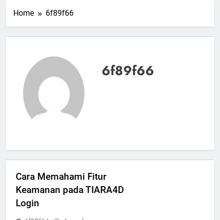
Home
6f89f66
6f89f66
Cara Memahami Fitur
Keamanan pada TIARA4D
Login