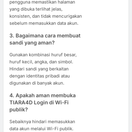
pengguna memastikan halaman
yang dibuka terlihat jelas,
konsisten, dan tidak mencurigakan
sebelum memasukkan data akun.
3. Bagaimana cara membuat
sandi yang aman?
Gunakan kombinasi huruf besar,
huruf kecil, angka, dan simbol.
Hindari sandi yang berkaitan
dengan identitas pribadi atau
digunakan di banyak akun.
4. Apakah aman membuka
TIARA4D Login di Wi-Fi
publik?
Sebaiknya hindari memasukkan
data akun melalui Wi-Fi publik.