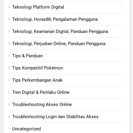
Teknologi Platform Digital
Teknologi, Horas88, Pengalaman Pengguna
Teknologi, Keamanan Digital, Panduan Pengguna
Teknologi, Perjudian Online, Panduan Pengguna
Tips & Panduan
Tips Kompetitif Pokémon
Tips Perkembangan Anak
Tren Digital & Perilaku Online
Troubleshooting Akses Online
Troubleshooting Login dan Stabilitas Akses
Uncategorized