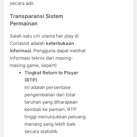
secara adil.
Transparansi Sistem
Permainan
Salah satu ciri utama fair play di
Corlaslot adalah
keterbukaan
informasi
. Pengguna dapat melihat
informasi teknis dari masing-
masing game, seperti:
Tingkat Return to Player
(RTP)
Ini adalah persentase
pengembalian dari total
taruhan yang diharapkan
kembali ke pemain. RTP
tinggi menunjukkan peluang
menang yang lebih baik
secara statistik.