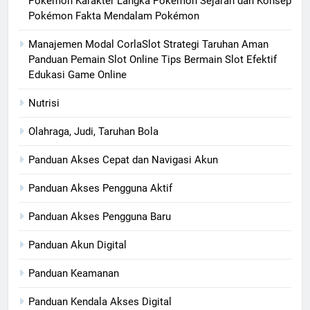
Pokémon Karakter Langka Pokémon Sejarah dan Konsep
Pokémon Fakta Mendalam Pokémon
Manajemen Modal CorlaSlot Strategi Taruhan Aman
Panduan Pemain Slot Online Tips Bermain Slot Efektif
Edukasi Game Online
Nutrisi
Olahraga, Judi, Taruhan Bola
Panduan Akses Cepat dan Navigasi Akun
Panduan Akses Pengguna Aktif
Panduan Akses Pengguna Baru
Panduan Akun Digital
Panduan Keamanan
Panduan Kendala Akses Digital