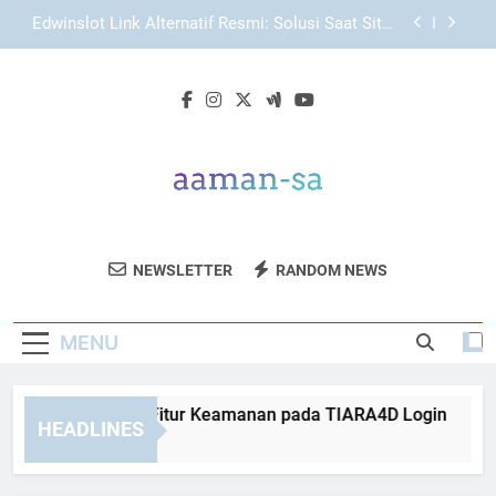
Skip
Panduan Lengkap EDWINSLOT Login untuk Akses
to
Akun yang Lebih Stabil
content
Tips Login Edwinslot agar Akun Tetap Aman
Digunakan dengan Kebiasaan Akses yang Tepat
Cara Memahami Fitur Keamanan pada TIARA4D
Login
Edwinslot Link Alternatif Resmi: Solusi Saat Situs
Utama Tidak Bisa Dibuka
Panduan Lengkap EDWINSLOT Login untuk Akses
Akun yang Lebih Stabil
Aaman SA
Dapatkan Solusi Keamanan Terkini Dari
Tips Login Edwinslot agar Akun Tetap Aman
NEWSLETTER
RANDOM NEWS
Digunakan dengan Kebiasaan Akses yang Tepat
Aaman SA. Teknologi Untuk Melindungi
Bisnis Dan Rumah Anda.
MENU
ra Memahami Fitur Keamanan pada TIARA4D Login
Edw
HEADLINES
Weeks Ago
1 M