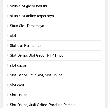
situs slot gacor hari ini
situs slot online terpercaya
Situs Slot Terpercaya
slot
Slot dan Permainan
Slot Demo, Slot Gacor, RTP Tinggi
slot gacor
Slot Gacor, Fitur Slot, Slot Online
slot gaor
Slot Online
Slot Online, Judi Online, Panduan Pemain