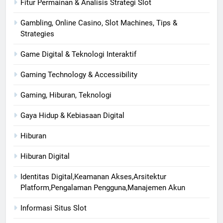
Fitur Permainan & Analisis Strategi Slot
Gambling, Online Casino, Slot Machines, Tips &
Strategies
Game Digital & Teknologi Interaktif
Gaming Technology & Accessibility
Gaming, Hiburan, Teknologi
Gaya Hidup & Kebiasaan Digital
Hiburan
Hiburan Digital
Identitas Digital,Keamanan Akses,Arsitektur
Platform,Pengalaman Pengguna,Manajemen Akun
Informasi Situs Slot