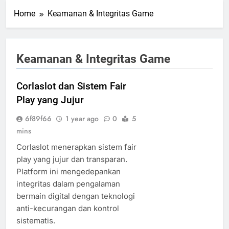
Home
Keamanan & Integritas Game
Keamanan & Integritas Game
Corlaslot dan Sistem Fair
Play yang Jujur
6f89f66
1 year ago
0
5
mins
Corlaslot menerapkan sistem fair
play yang jujur dan transparan.
Platform ini mengedepankan
integritas dalam pengalaman
bermain digital dengan teknologi
anti-kecurangan dan kontrol
sistematis.