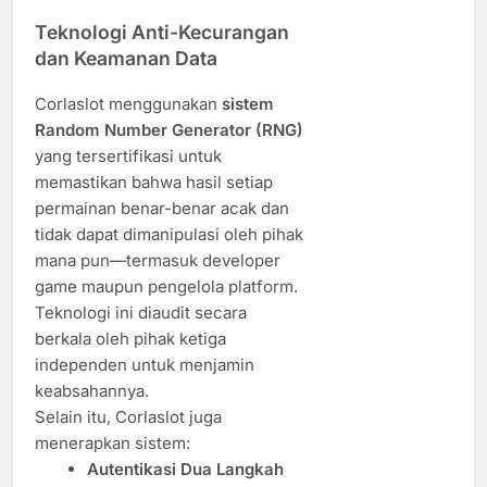
Teknologi Anti-Kecurangan
dan Keamanan Data
Corlaslot menggunakan
sistem
Random Number Generator (RNG)
yang tersertifikasi untuk
memastikan bahwa hasil setiap
permainan benar-benar acak dan
tidak dapat dimanipulasi oleh pihak
mana pun—termasuk developer
game maupun pengelola platform.
Teknologi ini diaudit secara
berkala oleh pihak ketiga
independen untuk menjamin
keabsahannya.
Selain itu, Corlaslot juga
menerapkan sistem:
Autentikasi Dua Langkah