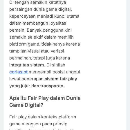
Di tengah semakin ketatnya
persaingan dunia game digital,
kepercayaan menjadi kunci utama
dalam membangun loyalitas
pemain. Banyak pengguna kini
semakin selektif dalam memilih
platform game, tidak hanya karena
tampilan visual atau variasi
permainan, tetapi juga karena
integritas sistem
. Di sinilah
corlaslot
mengambil posisi unggul
lewat penerapan
sistem fair play
yang jujur dan transparan
.
Apa Itu Fair Play dalam Dunia
Game Digital?
Fair play dalam konteks platform
game mengacu pada prinsip