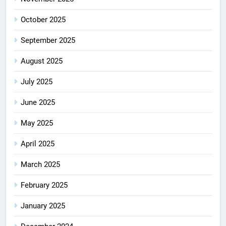
October 2025
September 2025
August 2025
July 2025
June 2025
May 2025
April 2025
March 2025
February 2025
January 2025