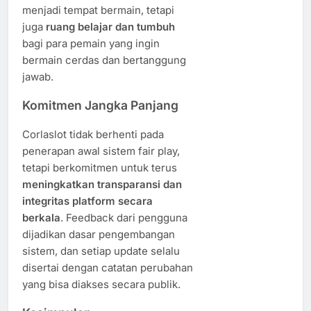
menjadi tempat bermain, tetapi
juga
ruang belajar dan tumbuh
bagi para pemain yang ingin
bermain cerdas dan bertanggung
jawab.
Komitmen Jangka Panjang
Corlaslot tidak berhenti pada
penerapan awal sistem fair play,
tetapi berkomitmen untuk terus
meningkatkan transparansi dan
integritas platform secara
berkala
. Feedback dari pengguna
dijadikan dasar pengembangan
sistem, dan setiap update selalu
disertai dengan catatan perubahan
yang bisa diakses secara publik.