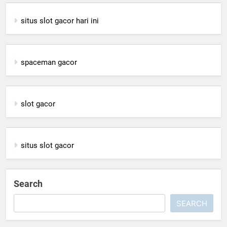
situs slot gacor hari ini
spaceman gacor
slot gacor
situs slot gacor
Search
SEARCH