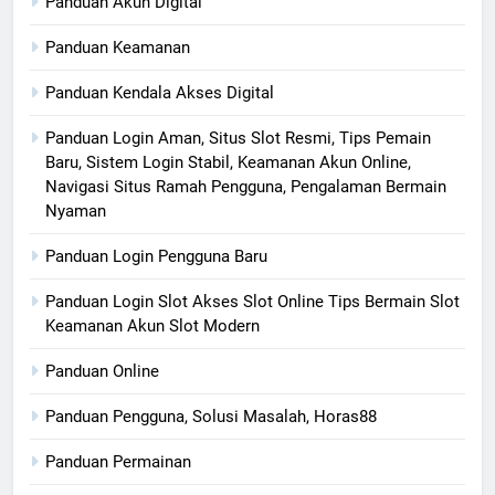
Panduan Akun Digital
Panduan Keamanan
Panduan Kendala Akses Digital
Panduan Login Aman, Situs Slot Resmi, Tips Pemain
Baru, Sistem Login Stabil, Keamanan Akun Online,
Navigasi Situs Ramah Pengguna, Pengalaman Bermain
Nyaman
Panduan Login Pengguna Baru
Panduan Login Slot Akses Slot Online Tips Bermain Slot
Keamanan Akun Slot Modern
Panduan Online
Panduan Pengguna, Solusi Masalah, Horas88
Panduan Permainan