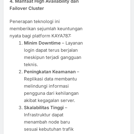
4. Manfaat High Availability dan
Failover Cluster
Penerapan teknologi ini
memberikan sejumlah keuntungan
nyata bagi platform KAYA787:
Minim Downtime
– Layanan
login dapat terus berjalan
meskipun terjadi gangguan
teknis.
Peningkatan Keamanan
–
Replikasi data membantu
melindungi informasi
pengguna dari kehilangan
akibat kegagalan server.
Skalabilitas Tinggi
–
Infrastruktur dapat
menambah node baru
sesuai kebutuhan trafik