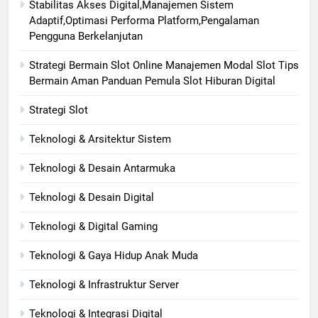
Stabilitas Akses Digital,Manajemen Sistem
Adaptif,Optimasi Performa Platform,Pengalaman
Pengguna Berkelanjutan
Strategi Bermain Slot Online Manajemen Modal Slot Tips
Bermain Aman Panduan Pemula Slot Hiburan Digital
Strategi Slot
Teknologi & Arsitektur Sistem
Teknologi & Desain Antarmuka
Teknologi & Desain Digital
Teknologi & Digital Gaming
Teknologi & Gaya Hidup Anak Muda
Teknologi & Infrastruktur Server
Teknologi & Integrasi Digital