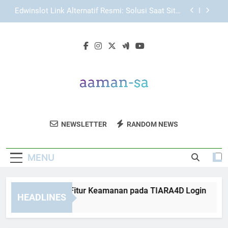
Skip
Panduan Lengkap EDWINSLOT Login untuk Akses
to
Akun yang Lebih Stabil
content
Tips Login Edwinslot agar Akun Tetap Aman
Digunakan dengan Kebiasaan Akses yang Tepat
Cara Memahami Fitur Keamanan pada TIARA4D
Login
Edwinslot Link Alternatif Resmi: Solusi Saat Situs
Utama Tidak Bisa Dibuka
Panduan Lengkap EDWINSLOT Login untuk Akses
Akun yang Lebih Stabil
Aaman SA
Dapatkan Solusi Keamanan Terkini Dari
Tips Login Edwinslot agar Akun Tetap Aman
NEWSLETTER
RANDOM NEWS
Digunakan dengan Kebiasaan Akses yang Tepat
Aaman SA. Teknologi Untuk Melindungi
Bisnis Dan Rumah Anda.
MENU
ra Memahami Fitur Keamanan pada TIARA4D Login
Edw
HEADLINES
Month Ago
1 M