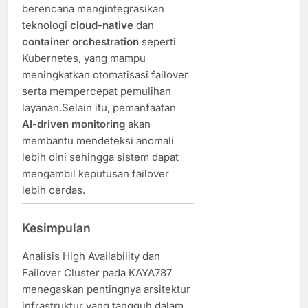
berencana mengintegrasikan
teknologi
cloud-native
dan
container orchestration
seperti
Kubernetes, yang mampu
meningkatkan otomatisasi failover
serta mempercepat pemulihan
layanan.Selain itu, pemanfaatan
AI-driven monitoring
akan
membantu mendeteksi anomali
lebih dini sehingga sistem dapat
mengambil keputusan failover
lebih cerdas.
Kesimpulan
Analisis High Availability dan
Failover Cluster pada KAYA787
menegaskan pentingnya arsitektur
infrastruktur yang tangguh dalam