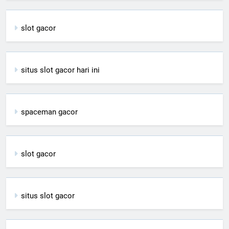
slot gacor
situs slot gacor hari ini
spaceman gacor
slot gacor
situs slot gacor