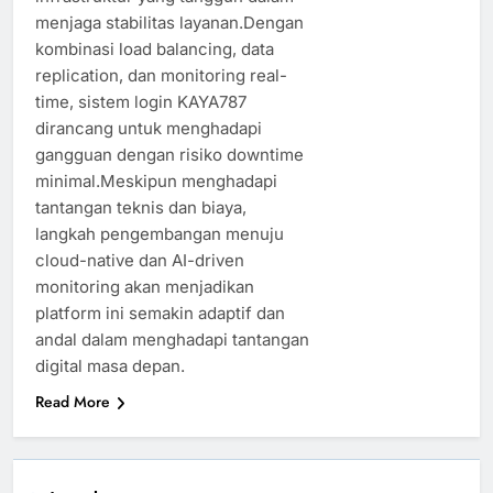
menjaga stabilitas layanan.Dengan
kombinasi load balancing, data
replication, dan monitoring real-
time, sistem login KAYA787
dirancang untuk menghadapi
gangguan dengan risiko downtime
minimal.Meskipun menghadapi
tantangan teknis dan biaya,
langkah pengembangan menuju
cloud-native dan AI-driven
monitoring akan menjadikan
platform ini semakin adaptif dan
andal dalam menghadapi tantangan
digital masa depan.
Read More