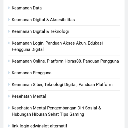
Keamanan Data
Keamanan Digital & Aksesibilitas
Keamanan Digital & Teknologi
Keamanan Login, Panduan Akses Akun, Edukasi
Pengguna Digital
Keamanan Online, Platform Horas88, Panduan Pengguna
Keamanan Pengguna
Keamanan Siber, Teknologi Digital, Panduan Platform
Kesehatan Mental
Kesehatan Mental Pengembangan Diri Sosial &
Hubungan Hiburan Sehat Tips Gaming
link login edwinslot alternatif