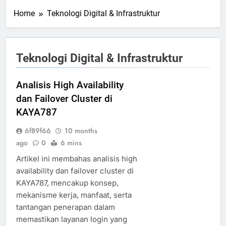
Home
Teknologi Digital & Infrastruktur
Teknologi Digital & Infrastruktur
Analisis High Availability
dan Failover Cluster di
KAYA787
6f89f66
10 months
ago
0
6 mins
Artikel ini membahas analisis high
availability dan failover cluster di
KAYA787, mencakup konsep,
mekanisme kerja, manfaat, serta
tantangan penerapan dalam
memastikan layanan login yang