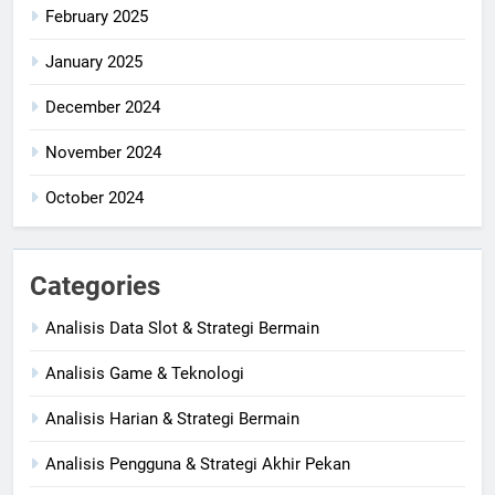
February 2025
January 2025
December 2024
November 2024
October 2024
Categories
Analisis Data Slot & Strategi Bermain
Analisis Game & Teknologi
Analisis Harian & Strategi Bermain
Analisis Pengguna & Strategi Akhir Pekan