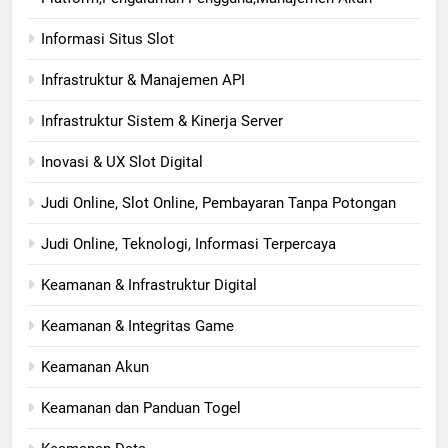
Informasi Situs Slot
Infrastruktur & Manajemen API
Infrastruktur Sistem & Kinerja Server
Inovasi & UX Slot Digital
Judi Online, Slot Online, Pembayaran Tanpa Potongan
Judi Online, Teknologi, Informasi Terpercaya
Keamanan & Infrastruktur Digital
Keamanan & Integritas Game
Keamanan Akun
Keamanan dan Panduan Togel