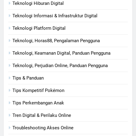
Teknologi Hiburan Digital
Teknologi Informasi & Infrastruktur Digital
Teknologi Platform Digital
Teknologi, Horas88, Pengalaman Pengguna
Teknologi, Keamanan Digital, Panduan Pengguna
Teknologi, Perjudian Online, Panduan Pengguna
Tips & Panduan
Tips Kompetitif Pokémon
Tips Perkembangan Anak
Tren Digital & Perilaku Online
Troubleshooting Akses Online