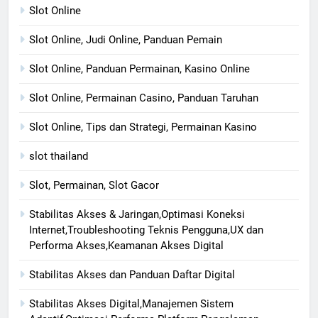
Slot Online
Slot Online, Judi Online, Panduan Pemain
Slot Online, Panduan Permainan, Kasino Online
Slot Online, Permainan Casino, Panduan Taruhan
Slot Online, Tips dan Strategi, Permainan Kasino
slot thailand
Slot, Permainan, Slot Gacor
Stabilitas Akses & Jaringan,Optimasi Koneksi
Internet,Troubleshooting Teknis Pengguna,UX dan
Performa Akses,Keamanan Akses Digital
Stabilitas Akses dan Panduan Daftar Digital
Stabilitas Akses Digital,Manajemen Sistem