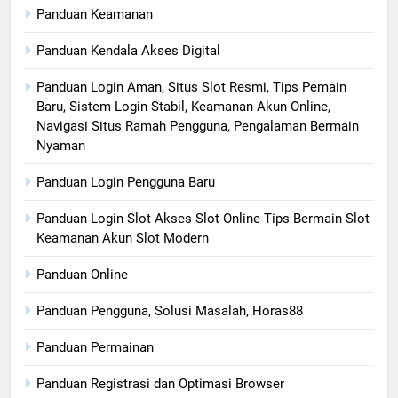
Panduan Keamanan
Panduan Kendala Akses Digital
Panduan Login Aman, Situs Slot Resmi, Tips Pemain
Baru, Sistem Login Stabil, Keamanan Akun Online,
Navigasi Situs Ramah Pengguna, Pengalaman Bermain
Nyaman
Panduan Login Pengguna Baru
Panduan Login Slot Akses Slot Online Tips Bermain Slot
Keamanan Akun Slot Modern
Panduan Online
Panduan Pengguna, Solusi Masalah, Horas88
Panduan Permainan
Panduan Registrasi dan Optimasi Browser