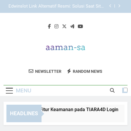
Skip
Panduan Lengkap EDWINSLOT Login untuk Akses
to
Akun yang Lebih Stabil
content
Tips Login Edwinslot agar Akun Tetap Aman
Digunakan dengan Kebiasaan Akses yang Tepat
Cara Memahami Fitur Keamanan pada TIARA4D
Login
Edwinslot Link Alternatif Resmi: Solusi Saat Situs
Utama Tidak Bisa Dibuka
Panduan Lengkap EDWINSLOT Login untuk Akses
Akun yang Lebih Stabil
Aaman SA
Dapatkan Solusi Keamanan Terkini Dari
Tips Login Edwinslot agar Akun Tetap Aman
NEWSLETTER
RANDOM NEWS
Digunakan dengan Kebiasaan Akses yang Tepat
Aaman SA. Teknologi Untuk Melindungi
Bisnis Dan Rumah Anda.
MENU
ara Memahami Fitur Keamanan pada TIARA4D Login
Ed
HEADLINES
 Weeks Ago
1 