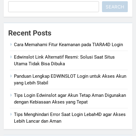
SEARCH
Recent Posts
Cara Memahami Fitur Keamanan pada TIARA4D Login
Edwinslot Link Alternatif Resmi: Solusi Saat Situs
Utama Tidak Bisa Dibuka
Panduan Lengkap EDWINSLOT Login untuk Akses Akun
yang Lebih Stabil
Tips Login Edwinslot agar Akun Tetap Aman Digunakan
dengan Kebiasaan Akses yang Tepat
Tips Menghindari Error Saat Login Lebah4D agar Akses
Lebih Lancar dan Aman