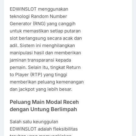
EDWINSLOT menggunakan
teknologi Random Number
Generator (RNG) yang canggih
untuk memastikan setiap putaran
slot berlangsung secara acak dan
adil. Sistem ini menghilangkan
manipulasi hasil dan memberikan
jaminan transparansi kepada
pemain. Selain itu, tingkat Return
to Player (RTP) yang tinggi
memberikan peluang kemenangan
dan jackpot yang lebih besar.
Peluang Main Modal Receh
dengan Untung Berlimpah
Salah satu keunggulan
EDWINSLOT adalah fleksibilitas