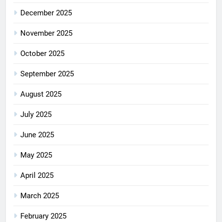
December 2025
November 2025
October 2025
September 2025
August 2025
July 2025
June 2025
May 2025
April 2025
March 2025
February 2025