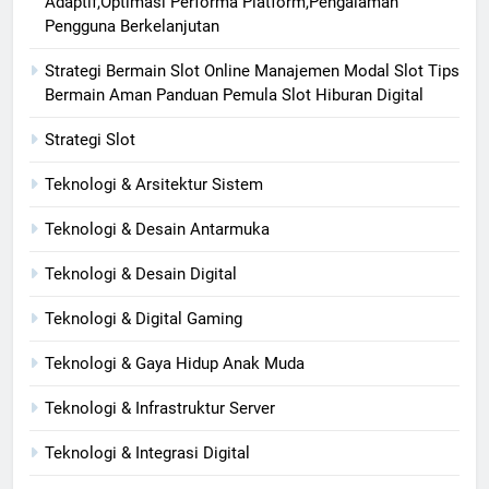
Adaptif,Optimasi Performa Platform,Pengalaman
Pengguna Berkelanjutan
Strategi Bermain Slot Online Manajemen Modal Slot Tips
Bermain Aman Panduan Pemula Slot Hiburan Digital
Strategi Slot
Teknologi & Arsitektur Sistem
Teknologi & Desain Antarmuka
Teknologi & Desain Digital
Teknologi & Digital Gaming
Teknologi & Gaya Hidup Anak Muda
Teknologi & Infrastruktur Server
Teknologi & Integrasi Digital