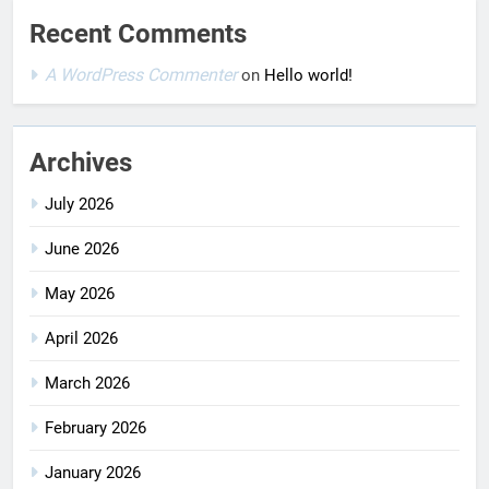
Recent Comments
A WordPress Commenter
on
Hello world!
Archives
July 2026
June 2026
May 2026
April 2026
March 2026
February 2026
January 2026