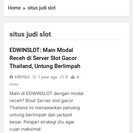
Home
situs judi slot
situs judi slot
EDWINSLOT: Main Modal
Receh di Server Slot Gacor
Thailand, Untung Berlimpah
6f89f66
1 year ago
0
4
mins
Main di EDWINSLOT dengan modal
receh? Bisa! Server slot gacor
Thailand ini menawarkan peluang
untung berlimpah dan jackpot
besar. Pelajari strategi jitu agar
cuan maksimal.