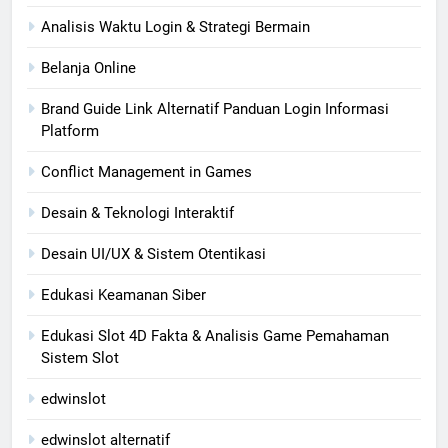
Analisis Waktu Login & Strategi Bermain
Belanja Online
Brand Guide Link Alternatif Panduan Login Informasi
Platform
Conflict Management in Games
Desain & Teknologi Interaktif
Desain UI/UX & Sistem Otentikasi
Edukasi Keamanan Siber
Edukasi Slot 4D Fakta & Analisis Game Pemahaman
Sistem Slot
edwinslot
edwinslot alternatif