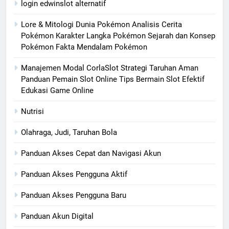
login edwinslot alternatif
Lore & Mitologi Dunia Pokémon Analisis Cerita
Pokémon Karakter Langka Pokémon Sejarah dan Konsep
Pokémon Fakta Mendalam Pokémon
Manajemen Modal CorlaSlot Strategi Taruhan Aman
Panduan Pemain Slot Online Tips Bermain Slot Efektif
Edukasi Game Online
Nutrisi
Olahraga, Judi, Taruhan Bola
Panduan Akses Cepat dan Navigasi Akun
Panduan Akses Pengguna Aktif
Panduan Akses Pengguna Baru
Panduan Akun Digital