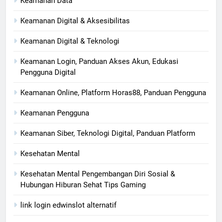
Keamanan Data
Keamanan Digital & Aksesibilitas
Keamanan Digital & Teknologi
Keamanan Login, Panduan Akses Akun, Edukasi
Pengguna Digital
Keamanan Online, Platform Horas88, Panduan Pengguna
Keamanan Pengguna
Keamanan Siber, Teknologi Digital, Panduan Platform
Kesehatan Mental
Kesehatan Mental Pengembangan Diri Sosial &
Hubungan Hiburan Sehat Tips Gaming
link login edwinslot alternatif