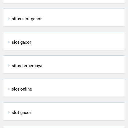
situs slot gacor
slot gacor
situs terpercaya
slot online
slot gacor