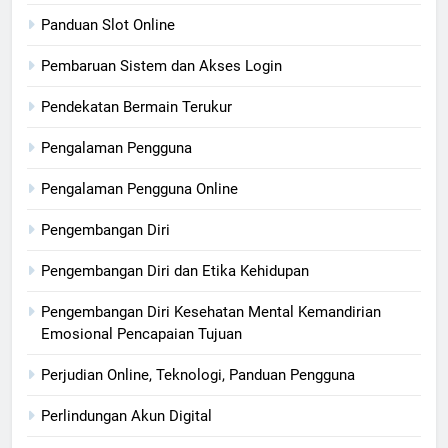
Panduan Slot Online
Pembaruan Sistem dan Akses Login
Pendekatan Bermain Terukur
Pengalaman Pengguna
Pengalaman Pengguna Online
Pengembangan Diri
Pengembangan Diri dan Etika Kehidupan
Pengembangan Diri Kesehatan Mental Kemandirian
Emosional Pencapaian Tujuan
Perjudian Online, Teknologi, Panduan Pengguna
Perlindungan Akun Digital