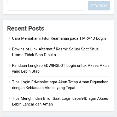
SEARCH
Recent Posts
Cara Memahami Fitur Keamanan pada TIARA4D Login
Edwinslot Link Alternatif Resmi: Solusi Saat Situs
Utama Tidak Bisa Dibuka
Panduan Lengkap EDWINSLOT Login untuk Akses Akun
yang Lebih Stabil
Tips Login Edwinslot agar Akun Tetap Aman Digunakan
dengan Kebiasaan Akses yang Tepat
Tips Menghindari Error Saat Login Lebah4D agar Akses
Lebih Lancar dan Aman