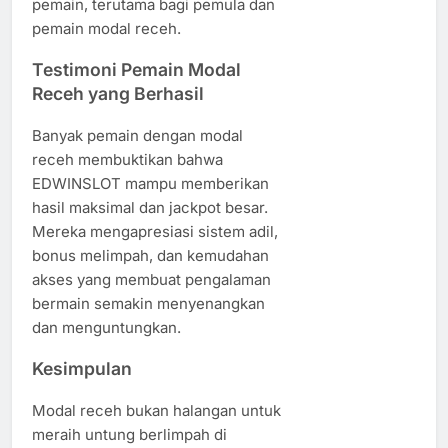
pemain, terutama bagi pemula dan
pemain modal receh.
Testimoni Pemain Modal
Receh yang Berhasil
Banyak pemain dengan modal
receh membuktikan bahwa
EDWINSLOT mampu memberikan
hasil maksimal dan jackpot besar.
Mereka mengapresiasi sistem adil,
bonus melimpah, dan kemudahan
akses yang membuat pengalaman
bermain semakin menyenangkan
dan menguntungkan.
Kesimpulan
Modal receh bukan halangan untuk
meraih untung berlimpah di