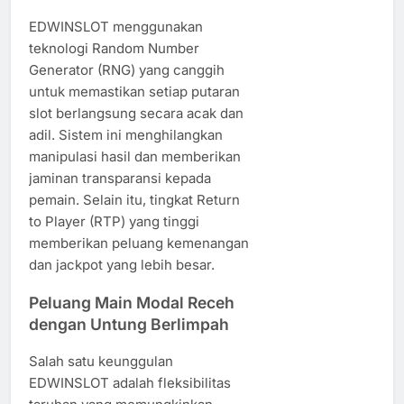
EDWINSLOT menggunakan
teknologi Random Number
Generator (RNG) yang canggih
untuk memastikan setiap putaran
slot berlangsung secara acak dan
adil. Sistem ini menghilangkan
manipulasi hasil dan memberikan
jaminan transparansi kepada
pemain. Selain itu, tingkat Return
to Player (RTP) yang tinggi
memberikan peluang kemenangan
dan jackpot yang lebih besar.
Peluang Main Modal Receh
dengan Untung Berlimpah
Salah satu keunggulan
EDWINSLOT adalah fleksibilitas