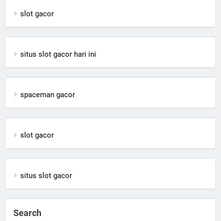
slot gacor
situs slot gacor hari ini
spaceman gacor
slot gacor
situs slot gacor
Search