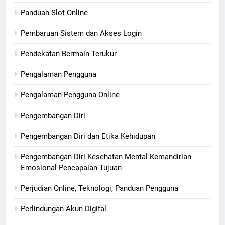
Panduan Slot Online
Pembaruan Sistem dan Akses Login
Pendekatan Bermain Terukur
Pengalaman Pengguna
Pengalaman Pengguna Online
Pengembangan Diri
Pengembangan Diri dan Etika Kehidupan
Pengembangan Diri Kesehatan Mental Kemandirian
Emosional Pencapaian Tujuan
Perjudian Online, Teknologi, Panduan Pengguna
Perlindungan Akun Digital