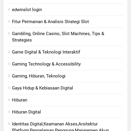
edwinslot login
Fitur Permainan & Analisis Strategi Slot
Gambling, Online Casino, Slot Machines, Tips &
Strategies
Game Digital & Teknologi Interaktif
Gaming Technology & Accessibility
Gaming, Hiburan, Teknologi
Gaya Hidup & Kebiasaan Digital
Hiburan
Hiburan Digital
Identitas Digital,Keamanan Akses,Arsitektur
Platform,Pengalaman Pengguna,Manajemen Akun