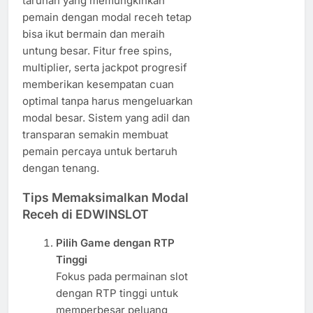
taruhan yang memungkinkan
pemain dengan modal receh tetap
bisa ikut bermain dan meraih
untung besar. Fitur free spins,
multiplier, serta jackpot progresif
memberikan kesempatan cuan
optimal tanpa harus mengeluarkan
modal besar. Sistem yang adil dan
transparan semakin membuat
pemain percaya untuk bertaruh
dengan tenang.
Tips Memaksimalkan Modal
Receh di EDWINSLOT
Pilih Game dengan RTP
Tinggi
Fokus pada permainan slot
dengan RTP tinggi untuk
memperbesar peluang