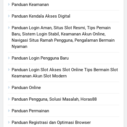
Panduan Keamanan
Panduan Kendala Akses Digital
Panduan Login Aman, Situs Slot Resmi, Tips Pemain
Baru, Sistem Login Stabil, Keamanan Akun Online,
Navigasi Situs Ramah Pengguna, Pengalaman Bermain
Nyaman
Panduan Login Pengguna Baru
Panduan Login Slot Akses Slot Online Tips Bermain Slot
Keamanan Akun Slot Modern
Panduan Online
Panduan Pengguna, Solusi Masalah, Horas88
Panduan Permainan
Panduan Registrasi dan Optimasi Browser