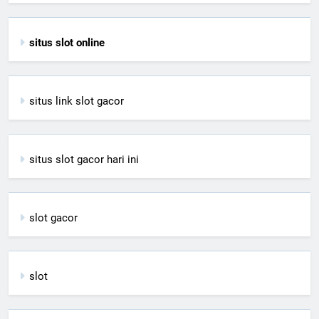
situs slot online
situs link slot gacor
situs slot gacor hari ini
slot gacor
slot