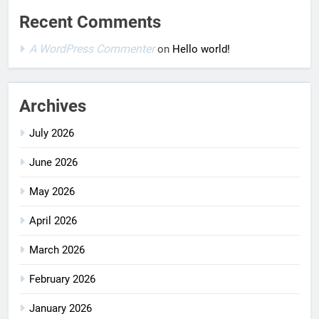
Recent Comments
A WordPress Commenter
on
Hello world!
Archives
July 2026
June 2026
May 2026
April 2026
March 2026
February 2026
January 2026