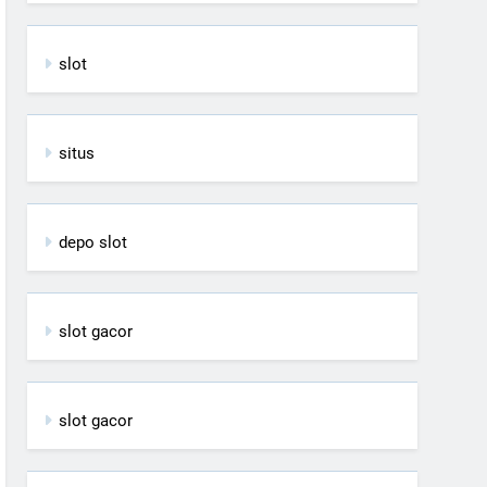
slot
situs
depo slot
slot gacor
slot gacor