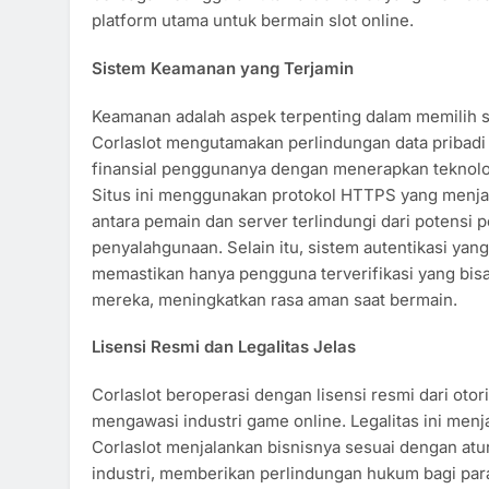
platform utama untuk bermain slot online.
Sistem Keamanan yang Terjamin
Keamanan adalah aspek terpenting dalam memilih sit
Corlaslot mengutamakan perlindungan data pribadi 
finansial penggunanya dengan menerapkan teknolog
Situs ini menggunakan protokol HTTPS yang menja
antara pemain dan server terlindungi dari potensi 
penyalahgunaan. Selain itu, sistem autentikasi yang
memastikan hanya pengguna terverifikasi yang bi
mereka, meningkatkan rasa aman saat bermain.
Lisensi Resmi dan Legalitas Jelas
Corlaslot beroperasi dengan lisensi resmi dari otori
mengawasi industri game online. Legalitas ini menj
Corlaslot menjalankan bisnisnya sesuai dengan atu
industri, memberikan perlindungan hukum bagi pa