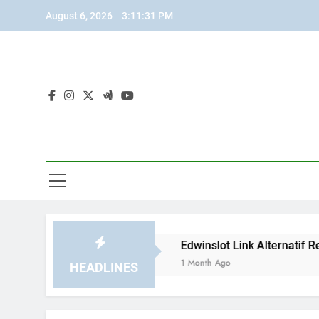
Skip
August 6, 2026
3:11:32 PM
to
content
Aa
Dapatkan 
 TIARA4D Login
Edwinslot Link Alternatif Resmi: Solusi
1 Month Ago
HEADLINES