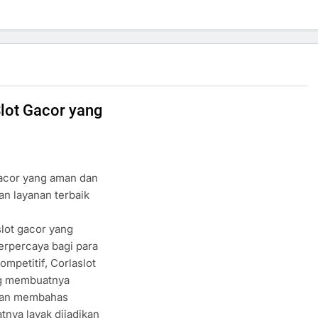
Slot Gacor yang
cor yang aman dan
an layanan terbaik
slot gacor yang
rpercaya bagi para
mpetitif, Corlaslot
ng membuatnya
 akan membahas
nya layak dijadikan