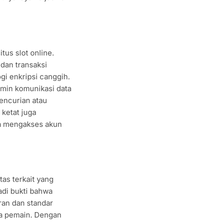
us slot online.
dan transaksi
i enkripsi canggih.
min komunikasi data
pencurian atau
 ketat juga
sa mengakses akun
tas terkait yang
adi bukti bahwa
ran dan standar
ra pemain. Dengan