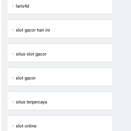
laris4d
slot gacor hari ini
situs slot gacor
slot gacor
situs terpercaya
slot online