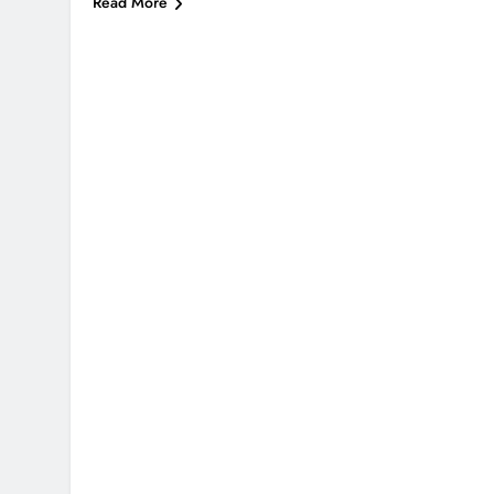
Read More