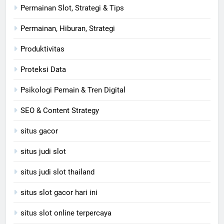
Permainan Slot, Strategi & Tips
Permainan, Hiburan, Strategi
Produktivitas
Proteksi Data
Psikologi Pemain & Tren Digital
SEO & Content Strategy
situs gacor
situs judi slot
situs judi slot thailand
situs slot gacor hari ini
situs slot online terpercaya