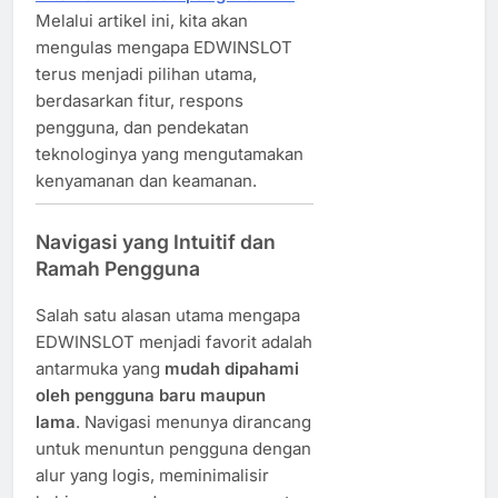
Melalui artikel ini, kita akan
mengulas mengapa EDWINSLOT
terus menjadi pilihan utama,
berdasarkan fitur, respons
pengguna, dan pendekatan
teknologinya yang mengutamakan
kenyamanan dan keamanan.
Navigasi yang Intuitif dan
Ramah Pengguna
Salah satu alasan utama mengapa
EDWINSLOT menjadi favorit adalah
antarmuka yang
mudah dipahami
oleh pengguna baru maupun
lama
. Navigasi menunya dirancang
untuk menuntun pengguna dengan
alur yang logis, meminimalisir