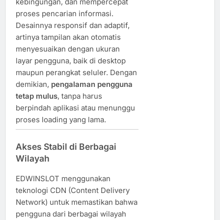
kebingungan, dan mempercepat
proses pencarian informasi.
Desainnya responsif dan adaptif,
artinya tampilan akan otomatis
menyesuaikan dengan ukuran
layar pengguna, baik di desktop
maupun perangkat seluler. Dengan
demikian,
pengalaman pengguna
tetap mulus
, tanpa harus
berpindah aplikasi atau menunggu
proses loading yang lama.
Akses Stabil di Berbagai
Wilayah
EDWINSLOT menggunakan
teknologi CDN (Content Delivery
Network) untuk memastikan bahwa
pengguna dari berbagai wilayah