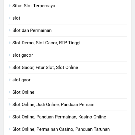
Situs Slot Terpercaya
slot
Slot dan Permainan
Slot Demo, Slot Gacor, RTP Tinggi
slot gacor
Slot Gacor, Fitur Slot, Slot Online
slot gaor
Slot Online
Slot Online, Judi Online, Panduan Pemain
Slot Online, Panduan Permainan, Kasino Online
Slot Online, Permainan Casino, Panduan Taruhan