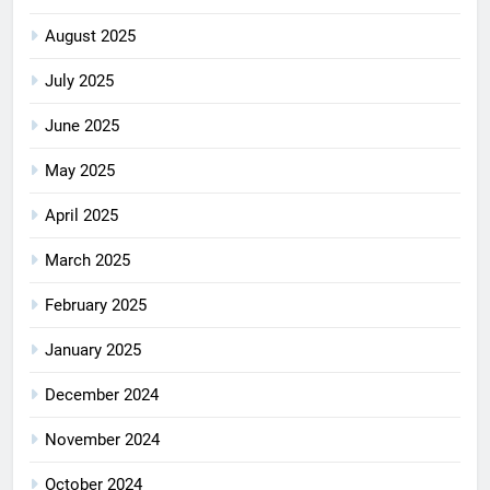
August 2025
July 2025
June 2025
May 2025
April 2025
March 2025
February 2025
January 2025
December 2024
November 2024
October 2024