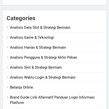
Categories
Analisis Data Slot & Strategi Bermain
Analisis Game & Teknologi
Analisis Harian & Strategi Bermain
Analisis Pengguna & Strategi Akhir Pekan
Analisis Slot & Strategi Bermain
Analisis Waktu Login & Strategi Bermain
Belanja Online
Brand Guide Link Alternatif Panduan Login Informasi
Platform