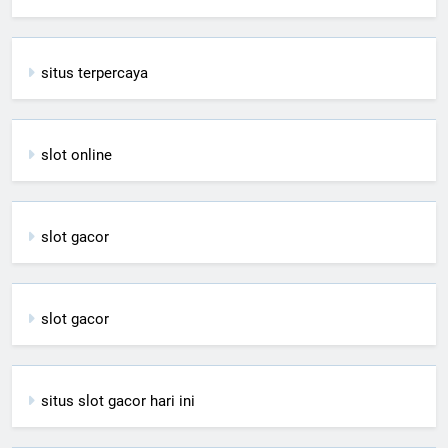
situs terpercaya
slot online
slot gacor
slot gacor
situs slot gacor hari ini