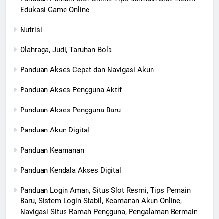
Edukasi Game Online
Nutrisi
Olahraga, Judi, Taruhan Bola
Panduan Akses Cepat dan Navigasi Akun
Panduan Akses Pengguna Aktif
Panduan Akses Pengguna Baru
Panduan Akun Digital
Panduan Keamanan
Panduan Kendala Akses Digital
Panduan Login Aman, Situs Slot Resmi, Tips Pemain
Baru, Sistem Login Stabil, Keamanan Akun Online,
Navigasi Situs Ramah Pengguna, Pengalaman Bermain