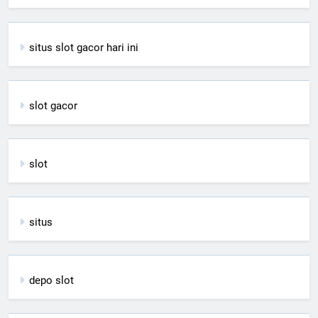
situs slot gacor hari ini
slot gacor
slot
situs
depo slot