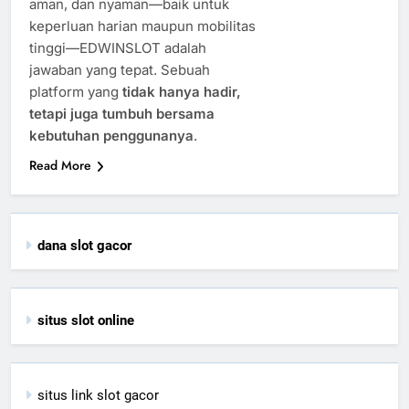
aman, dan nyaman—baik untuk
keperluan harian maupun mobilitas
tinggi—EDWINSLOT adalah
jawaban yang tepat. Sebuah
platform yang
tidak hanya hadir,
tetapi juga tumbuh bersama
kebutuhan penggunanya
.
Read More
dana slot gacor
situs slot online
situs link slot gacor