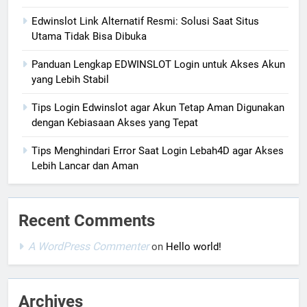
Edwinslot Link Alternatif Resmi: Solusi Saat Situs
Utama Tidak Bisa Dibuka
Panduan Lengkap EDWINSLOT Login untuk Akses Akun
yang Lebih Stabil
Tips Login Edwinslot agar Akun Tetap Aman Digunakan
dengan Kebiasaan Akses yang Tepat
Tips Menghindari Error Saat Login Lebah4D agar Akses
Lebih Lancar dan Aman
Recent Comments
A WordPress Commenter
on
Hello world!
Archives