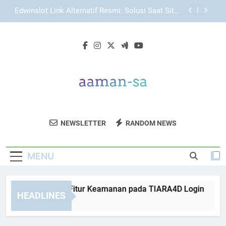
Skip
Panduan Lengkap EDWINSLOT Login untuk Akses
to
Akun yang Lebih Stabil
content
Tips Login Edwinslot agar Akun Tetap Aman
Digunakan dengan Kebiasaan Akses yang Tepat
Cara Memahami Fitur Keamanan pada TIARA4D
Login
Edwinslot Link Alternatif Resmi: Solusi Saat Situs
Utama Tidak Bisa Dibuka
Panduan Lengkap EDWINSLOT Login untuk Akses
Akun yang Lebih Stabil
Aaman SA
Dapatkan Solusi Keamanan Terkini Dari
Tips Login Edwinslot agar Akun Tetap Aman
NEWSLETTER
RANDOM NEWS
Digunakan dengan Kebiasaan Akses yang Tepat
Aaman SA. Teknologi Untuk Melindungi
Bisnis Dan Rumah Anda.
MENU
ra Memahami Fitur Keamanan pada TIARA4D Login
Edw
HEADLINES
Weeks Ago
1 M