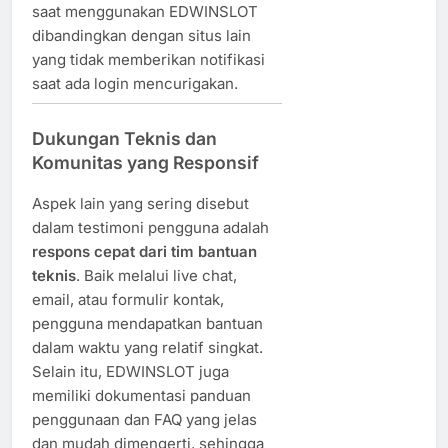
saat menggunakan EDWINSLOT
dibandingkan dengan situs lain
yang tidak memberikan notifikasi
saat ada login mencurigakan.
Dukungan Teknis dan
Komunitas yang Responsif
Aspek lain yang sering disebut
dalam testimoni pengguna adalah
respons cepat dari tim bantuan
teknis
. Baik melalui live chat,
email, atau formulir kontak,
pengguna mendapatkan bantuan
dalam waktu yang relatif singkat.
Selain itu, EDWINSLOT juga
memiliki dokumentasi panduan
penggunaan dan FAQ yang jelas
dan mudah dimengerti, sehingga