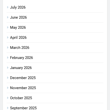
July 2026
June 2026
May 2026
April 2026
March 2026
February 2026
January 2026
December 2025
November 2025
October 2025
September 2025