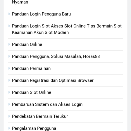
Nyaman
Panduan Login Pengguna Baru
Panduan Login Slot Akses Slot Online Tips Bermain Slot
Keamanan Akun Slot Modern
Panduan Online
Panduan Pengguna, Solusi Masalah, Horas88
Panduan Permainan
Panduan Registrasi dan Optimasi Browser
Panduan Slot Online
Pembaruan Sistem dan Akses Login
Pendekatan Bermain Terukur
Pengalaman Pengguna