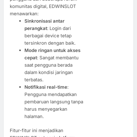
komunitas digital, EDWINSLOT
menawarkan:
Sinkronisasi antar
perangkat
: Login dari
berbagai device tetap
tersinkron dengan baik.
Mode ringan untuk akses
cepat
: Sangat membantu
saat pengguna berada
dalam kondisi jaringan
terbatas.
Notifikasi real-time
:
Pengguna mendapatkan
pembaruan langsung tanpa
harus menyegarkan
halaman.
Fitur-fitur ini menjadikan