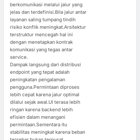
berkomunikasi melalui jalur yang
jelas dan terdefinisi.Bila jalur antar
layanan saling tumpang tindih
risiko konflik meningkat.Arsitektur
terstruktur mencegah hal ini
dengan menetapkan kontrak
komunikasi yang tegas antar
service.
Dampak langsung dari distribusi
endpoint yang tepat adalah
peningkatan pengalaman
pengguna.Permintaan diproses
lebih cepat karena jalur optimal
dilalui sejak awal.UI terasa lebih
ringan karena backend lebih
efisien dalam menangani
permintaan.Sementara itu
stabilitas meningkat karena beban
tersebar bukan terpusat.