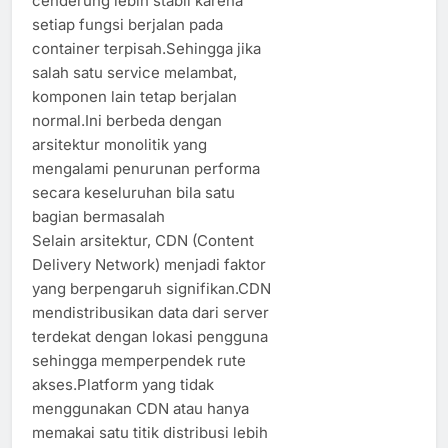
cenderung lebih stabil karena
setiap fungsi berjalan pada
container terpisah.Sehingga jika
salah satu service melambat,
komponen lain tetap berjalan
normal.Ini berbeda dengan
arsitektur monolitik yang
mengalami penurunan performa
secara keseluruhan bila satu
bagian bermasalah
Selain arsitektur, CDN (Content
Delivery Network) menjadi faktor
yang berpengaruh signifikan.CDN
mendistribusikan data dari server
terdekat dengan lokasi pengguna
sehingga memperpendek rute
akses.Platform yang tidak
menggunakan CDN atau hanya
memakai satu titik distribusi lebih