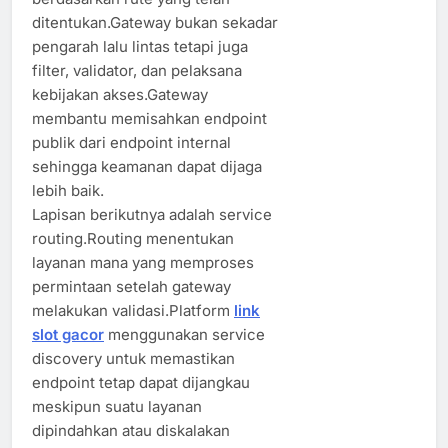
ditentukan.Gateway bukan sekadar
pengarah lalu lintas tetapi juga
filter, validator, dan pelaksana
kebijakan akses.Gateway
membantu memisahkan endpoint
publik dari endpoint internal
sehingga keamanan dapat dijaga
lebih baik.
Lapisan berikutnya adalah service
routing.Routing menentukan
layanan mana yang memproses
permintaan setelah gateway
melakukan validasi.Platform
link
slot gacor
menggunakan service
discovery untuk memastikan
endpoint tetap dapat dijangkau
meskipun suatu layanan
dipindahkan atau diskalakan