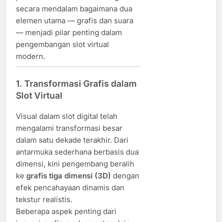
secara mendalam bagaimana dua
elemen utama — grafis dan suara
— menjadi pilar penting dalam
pengembangan slot virtual
modern.
1. Transformasi Grafis dalam
Slot Virtual
Visual dalam slot digital telah
mengalami transformasi besar
dalam satu dekade terakhir. Dari
antarmuka sederhana berbasis dua
dimensi, kini pengembang beralih
ke
grafis tiga dimensi (3D)
dengan
efek pencahayaan dinamis dan
tekstur realistis.
Beberapa aspek penting dari