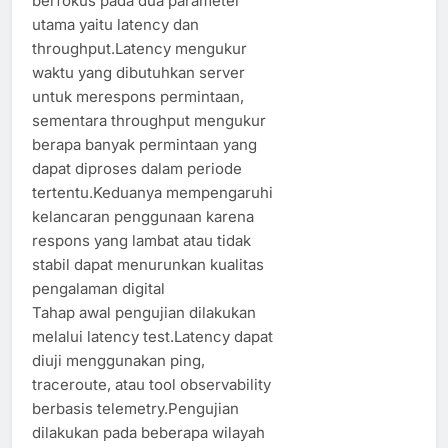
berfokus pada dua parameter
utama yaitu latency dan
throughput.Latency mengukur
waktu yang dibutuhkan server
untuk merespons permintaan,
sementara throughput mengukur
berapa banyak permintaan yang
dapat diproses dalam periode
tertentu.Keduanya mempengaruhi
kelancaran penggunaan karena
respons yang lambat atau tidak
stabil dapat menurunkan kualitas
pengalaman digital
Tahap awal pengujian dilakukan
melalui latency test.Latency dapat
diuji menggunakan ping,
traceroute, atau tool observability
berbasis telemetry.Pengujian
dilakukan pada beberapa wilayah