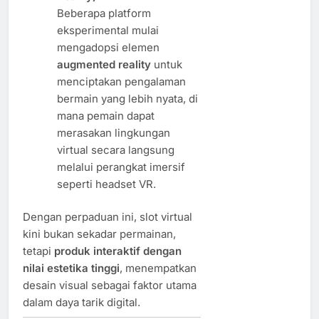
Beberapa platform
eksperimental mulai
mengadopsi elemen
augmented reality
untuk
menciptakan pengalaman
bermain yang lebih nyata, di
mana pemain dapat
merasakan lingkungan
virtual secara langsung
melalui perangkat imersif
seperti headset VR.
Dengan perpaduan ini, slot virtual
kini bukan sekadar permainan,
tetapi
produk interaktif dengan
nilai estetika tinggi
, menempatkan
desain visual sebagai faktor utama
dalam daya tarik digital.