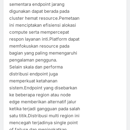
sementara endpoint jarang
digunakan dapat berada pada
cluster hemat resource.Pemetaan
ini menciptakan efisiensi alokasi
compute serta mempercepat
respon layanan inti.Platform dapat
memfokuskan resource pada
bagian yang paling memengaruhi
pengalaman pengguna.
Selain skala dan performa
distribusi endpoint juga
memperkuat ketahanan
sistem.Endpoint yang disebarkan
ke beberapa region atau node
edge memberikan alternatif jalur
ketika terjadi gangguan pada salah
satu titik.Distribusi multi region ini
mencegah terjadinya single point
of failure dan meningkatkan