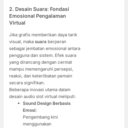
2. Desain Suara: Fondasi
Emosional Pengalaman
Virtual
Jika grafis memberikan daya tarik
visual, maka
suara
berperan
sebagai jembatan emosional antara
pengguna dan sistem. Efek suara
yang dirancang dengan cermat
mampu memengaruhi persepsi,
reaksi, dan keterlibatan pemain
secara signifikan.
Beberapa inovasi utama dalam
desain audio slot virtual meliputi:
Sound Design Berbasis
Emosi:
Pengembang kini
menggunakan