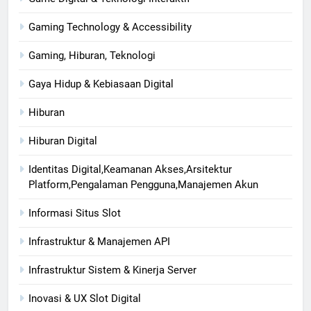
Gaming Technology & Accessibility
Gaming, Hiburan, Teknologi
Gaya Hidup & Kebiasaan Digital
Hiburan
Hiburan Digital
Identitas Digital,Keamanan Akses,Arsitektur
Platform,Pengalaman Pengguna,Manajemen Akun
Informasi Situs Slot
Infrastruktur & Manajemen API
Infrastruktur Sistem & Kinerja Server
Inovasi & UX Slot Digital