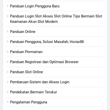
Panduan Login Pengguna Baru
Panduan Login Slot Akses Slot Online Tips Bermain Slot
Keamanan Akun Slot Modern
Panduan Online
Panduan Pengguna, Solusi Masalah, Horas88
Panduan Permainan
Panduan Registrasi dan Optimasi Browser
Panduan Slot Online
Pembaruan Sistem dan Akses Login
Pendekatan Bermain Terukur
Pengalaman Pengguna