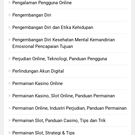
Pengalaman Pengguna Online
Pengembangan Diri
Pengembangan Diri dan Etika Kehidupan
Pengembangan Diri Kesehatan Mental Kemandirian
Emosional Pencapaian Tujuan
Perjudian Online, Teknologi, Panduan Pengguna
Perlindungan Akun Digital
Permainan Kasino Online
Permainan Kasino, Slot Online, Panduan Permainan
Permainan Online, Industri Perjudian, Panduan Permainan
Permainan Slot, Panduan Casino, Tips dan Trik
Permainan Slot, Strategi & Tips