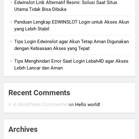
Edwinslot Link Alternatif Resmi: Solusi Saat Situs
Utama Tidak Bisa Dibuka
Panduan Lengkap EDWINSLOT Login untuk Akses Akun
yang Lebih Stabil
Tips Login Edwinslot agar Akun Tetap Aman Digunakan
dengan Kebiasaan Akses yang Tepat
Tips Menghindari Error Saat Login Lebah4D agar Akses
Lebih Lancar dan Aman
Recent Comments
A WordPress Commenter
on
Hello world!
Archives