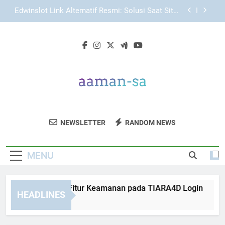
Skip
Panduan Lengkap EDWINSLOT Login untuk Akses
to
Akun yang Lebih Stabil
content
Tips Login Edwinslot agar Akun Tetap Aman
Digunakan dengan Kebiasaan Akses yang Tepat
Cara Memahami Fitur Keamanan pada TIARA4D
Login
Edwinslot Link Alternatif Resmi: Solusi Saat Situs
Utama Tidak Bisa Dibuka
Panduan Lengkap EDWINSLOT Login untuk Akses
Akun yang Lebih Stabil
Aaman SA
Dapatkan Solusi Keamanan Terkini Dari
Tips Login Edwinslot agar Akun Tetap Aman
NEWSLETTER
RANDOM NEWS
Digunakan dengan Kebiasaan Akses yang Tepat
Aaman SA. Teknologi Untuk Melindungi
Bisnis Dan Rumah Anda.
MENU
ra Memahami Fitur Keamanan pada TIARA4D Login
Edw
HEADLINES
Month Ago
1 M