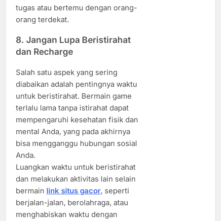
tugas atau bertemu dengan orang-
orang terdekat.
8. Jangan Lupa Beristirahat
dan Recharge
Salah satu aspek yang sering
diabaikan adalah pentingnya waktu
untuk beristirahat. Bermain game
terlalu lama tanpa istirahat dapat
mempengaruhi kesehatan fisik dan
mental Anda, yang pada akhirnya
bisa mengganggu hubungan sosial
Anda.
Luangkan waktu untuk beristirahat
dan melakukan aktivitas lain selain
bermain
link situs gacor
, seperti
berjalan-jalan, berolahraga, atau
menghabiskan waktu dengan