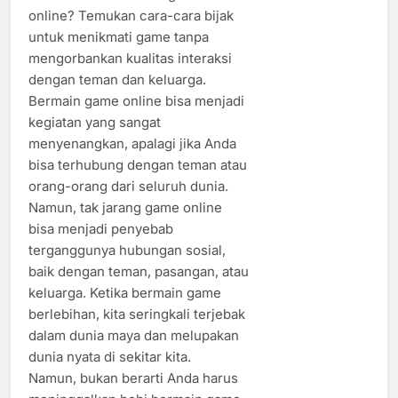
online? Temukan cara-cara bijak
untuk menikmati game tanpa
mengorbankan kualitas interaksi
dengan teman dan keluarga.
Bermain game online bisa menjadi
kegiatan yang sangat
menyenangkan, apalagi jika Anda
bisa terhubung dengan teman atau
orang-orang dari seluruh dunia.
Namun, tak jarang game online
bisa menjadi penyebab
terganggunya hubungan sosial,
baik dengan teman, pasangan, atau
keluarga. Ketika bermain game
berlebihan, kita seringkali terjebak
dalam dunia maya dan melupakan
dunia nyata di sekitar kita.
Namun, bukan berarti Anda harus