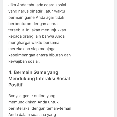
Jika Anda tahu ada acara sosial
yang harus dihadiri, atur waktu
bermain game Anda agar tidak
berbenturan dengan acara
tersebut. Ini akan menunjukkan
kepada orang lain bahwa Anda
menghargai waktu bersama
mereka dan siap menjaga
keseimbangan antara hiburan dan
kewajiban sosial.
4. Bermain Game yang
Mendukung Interaksi Sosial
Positif
Banyak game online yang
memungkinkan Anda untuk
berinteraksi dengan teman-teman
Anda dalam suasana yang