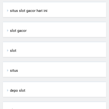
situs slot gacor hari ini
slot gacor
slot
situs
depo slot