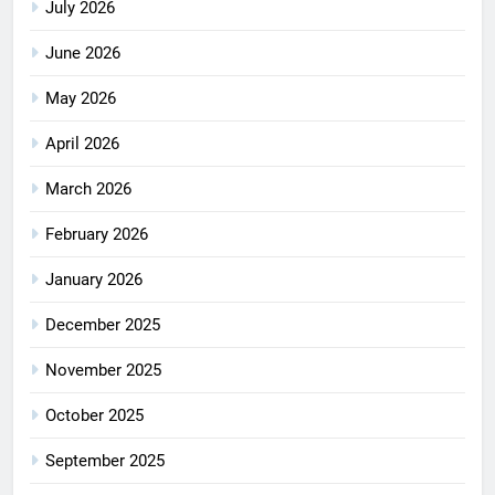
July 2026
June 2026
May 2026
April 2026
March 2026
February 2026
January 2026
December 2025
November 2025
October 2025
September 2025