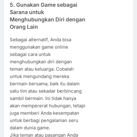
5. Gunakan Game sebagai
Sarana untuk
Menghubungkan Diri dengan
Orang Lain
Sebagai alternatif, Anda bisa
menggunakan game online
sebagai cara untuk
menghubungkan diri dengan
teman atau keluarga. Cobalah
untuk mengundang mereka
bermain bersama, baik itu dalam
satu tim atau sekadar berbincang
sambil bermain. Ini tidak hanya
akan mempererat hubungan, tetapi
juga memberi Anda kesempatan
untuk berbagi pengalaman seru
dalam dunia game.
Jika teman atau pasangan Anda