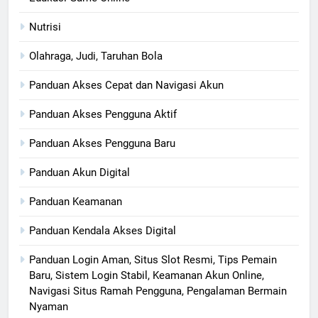
Nutrisi
Olahraga, Judi, Taruhan Bola
Panduan Akses Cepat dan Navigasi Akun
Panduan Akses Pengguna Aktif
Panduan Akses Pengguna Baru
Panduan Akun Digital
Panduan Keamanan
Panduan Kendala Akses Digital
Panduan Login Aman, Situs Slot Resmi, Tips Pemain
Baru, Sistem Login Stabil, Keamanan Akun Online,
Navigasi Situs Ramah Pengguna, Pengalaman Bermain
Nyaman