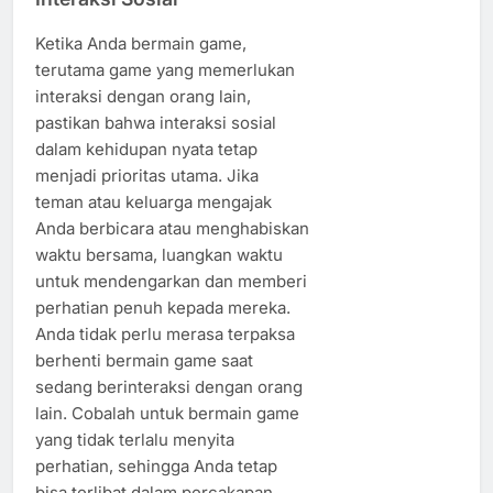
Ketika Anda bermain game,
terutama game yang memerlukan
interaksi dengan orang lain,
pastikan bahwa interaksi sosial
dalam kehidupan nyata tetap
menjadi prioritas utama. Jika
teman atau keluarga mengajak
Anda berbicara atau menghabiskan
waktu bersama, luangkan waktu
untuk mendengarkan dan memberi
perhatian penuh kepada mereka.
Anda tidak perlu merasa terpaksa
berhenti bermain game saat
sedang berinteraksi dengan orang
lain. Cobalah untuk bermain game
yang tidak terlalu menyita
perhatian, sehingga Anda tetap
bisa terlibat dalam percakapan