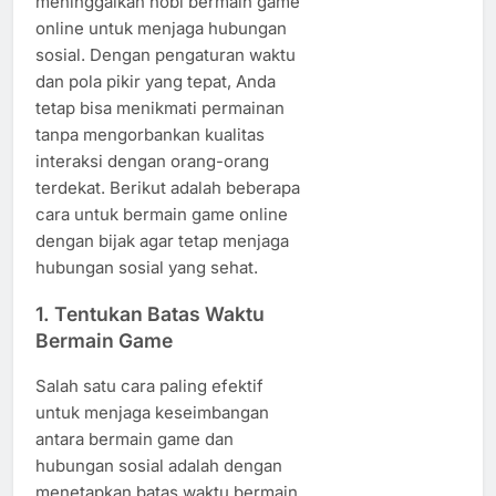
meninggalkan hobi bermain game
online untuk menjaga hubungan
sosial. Dengan pengaturan waktu
dan pola pikir yang tepat, Anda
tetap bisa menikmati permainan
tanpa mengorbankan kualitas
interaksi dengan orang-orang
terdekat. Berikut adalah beberapa
cara untuk bermain game online
dengan bijak agar tetap menjaga
hubungan sosial yang sehat.
1. Tentukan Batas Waktu
Bermain Game
Salah satu cara paling efektif
untuk menjaga keseimbangan
antara bermain game dan
hubungan sosial adalah dengan
menetapkan batas waktu bermain.