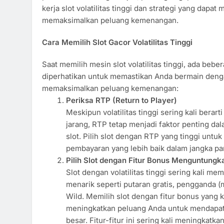
kerja slot volatilitas tinggi dan strategi yang dap
memaksimalkan peluang kemenangan.
Cara Memilih Slot Gacor Volatilitas Tinggi
Saat memilih mesin slot volatilitas tinggi, ada bebe
diperhatikan untuk memastikan Anda bermain denga
memaksimalkan peluang kemenangan:
Periksa RTP (Return to Player)
Meskipun volatilitas tinggi sering kali berar
jarang, RTP tetap menjadi faktor penting da
slot. Pilih slot dengan RTP yang tinggi unt
pembayaran yang lebih baik dalam jangka pa
Pilih Slot dengan Fitur Bonus Menguntungk
Slot dengan volatilitas tinggi sering kali memi
menarik seperti putaran gratis, pengganda (mu
Wild. Memilih slot dengan fitur bonus yang k
meningkatkan peluang Anda untuk mendapa
besar. Fitur-fitur ini sering kali meningkatk