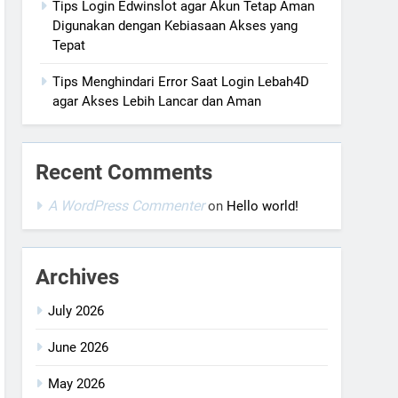
Tips Login Edwinslot agar Akun Tetap Aman
Digunakan dengan Kebiasaan Akses yang
Tepat
Tips Menghindari Error Saat Login Lebah4D
agar Akses Lebih Lancar dan Aman
Recent Comments
A WordPress Commenter
on
Hello world!
Archives
July 2026
June 2026
May 2026