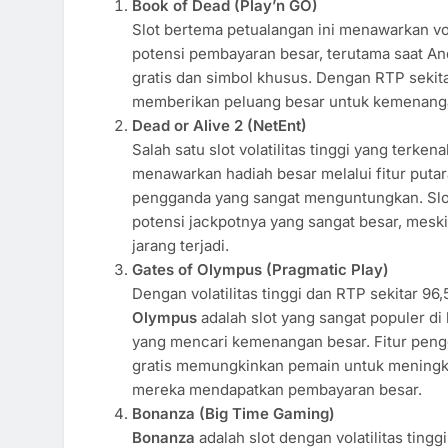
Book of Dead (Play’n GO)
Slot bertema petualangan ini menawarkan vol
potensi pembayaran besar, terutama saat A
gratis dan simbol khusus. Dengan RTP sekitar
memberikan peluang besar untuk kemenanga
Dead or Alive 2 (NetEnt)
Salah satu slot volatilitas tinggi yang terkena
menawarkan hadiah besar melalui fitur putar
pengganda yang sangat menguntungkan. Slot
potensi jackpotnya yang sangat besar, mes
jarang terjadi.
Gates of Olympus (Pragmatic Play)
Dengan volatilitas tinggi dan RTP sekitar 96
Olympus
adalah slot yang sangat populer di
yang mencari kemenangan besar. Fitur peng
gratis memungkinkan pemain untuk meningk
mereka mendapatkan pembayaran besar.
Bonanza (Big Time Gaming)
Bonanza
adalah slot dengan volatilitas tingg