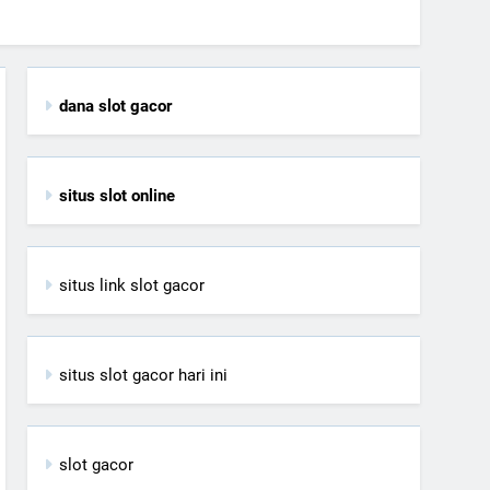
dana slot gacor
situs slot online
situs link slot gacor
situs slot gacor hari ini
slot gacor