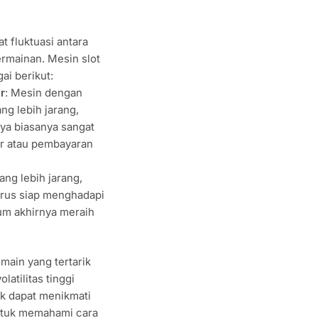
t fluktuasi antara
rmainan. Mesin slot
gai berikut:
r
: Mesin dengan
ng lebih jarang,
nya biasanya sangat
sar atau pembayaran
ng lebih jarang,
harus siap menghadapi
um akhirnya meraih
emain yang tertarik
atilitas tinggi
uk dapat menikmati
untuk memahami cara