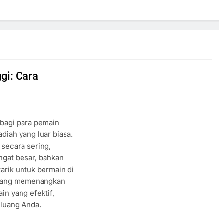
ggi: Cara
r bagi para pemain
diah yang luar biasa.
secara sering,
ngat besar, bahkan
arik untuk bermain di
uang memenangkan
in yang efektif,
eluang Anda.