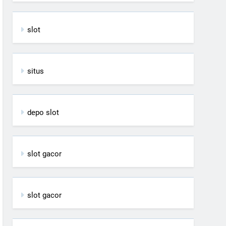
slot
situs
depo slot
slot gacor
slot gacor