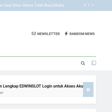
usi Saat Situs Utama Tidak Bisa Dibuka
 untuk Akses Akun yang Lebih Stabil
an dengan Kebiasaan Akses yang Tepat
NEWSLETTER
RANDOM NEWS
 Fitur Keamanan pada TIARA4D Login
usi Saat Situs Utama Tidak Bisa Dibuka
ndungi Bisnis Dan Rumah Anda.
 untuk Akses Akun yang Lebih Stabil
an dengan Kebiasaan Akses yang Tepat
WINSLOT Login untuk Akses Akun yang Lebih Stabil
Ti
2 M