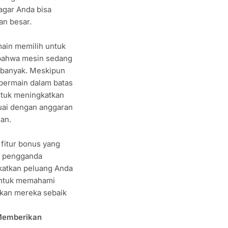
agar Anda bisa
an besar.
emain memilih untuk
bahwa mesin sedang
 banyak. Meskipun
p bermain dalam batas
ntuk meningkatkan
suai dengan anggaran
an.
n fitur bonus yang
s, pengganda
katkan peluang Anda
untuk memahami
atkan mereka sebaik
 Memberikan