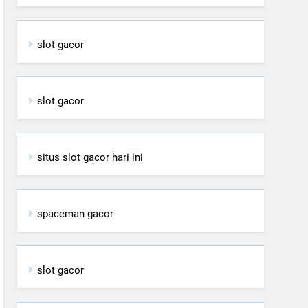
slot gacor
slot gacor
situs slot gacor hari ini
spaceman gacor
slot gacor