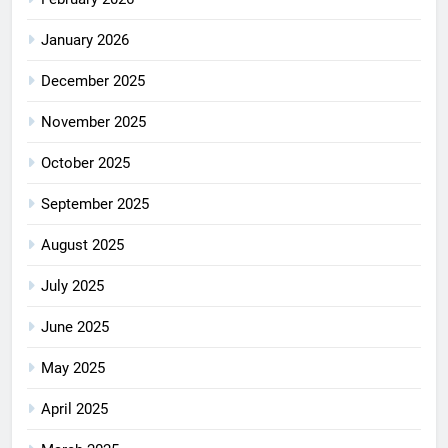
January 2026
December 2025
November 2025
October 2025
September 2025
August 2025
July 2025
June 2025
May 2025
April 2025