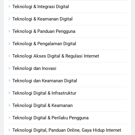
Teknologi & Integrasi Digital
Teknologi & Keamanan Digital
Teknologi & Panduan Pengguna
Teknologi & Pengalaman Digital
Teknologi Akses Digital & Regulasi Internet
Teknologi dan Inovasi
Teknologi dan Keamanan Digital
Teknologi Digital & Infrastruktur
Teknologi Digital & Keamanan
Teknologi Digital & Perilaku Pengguna
Teknologi Digital, Panduan Online, Gaya Hidup Internet