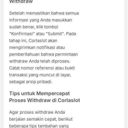
Withdraw
Setelah memastikan bahwa semua
informasi yang Anda masukkan
sudah benar, klik tombol
“Konfirmasi” atau “Submit”. Pada
tahap ini, Corlaslot akan
mengirimkan notifikasi atau
pemberitahuan bahwa permintaan
withdraw Anda telah diproses.
Catat nomor referensi atau bukti
transaksi yang muncul di layar,
sebagai arsip pribadi.
Tips untuk Mempercepat
Proses Withdraw di Corlaslot
Agar proses withdraw Anda
berjalan semakin cepat, berikut
beberapa tips tambahan yang