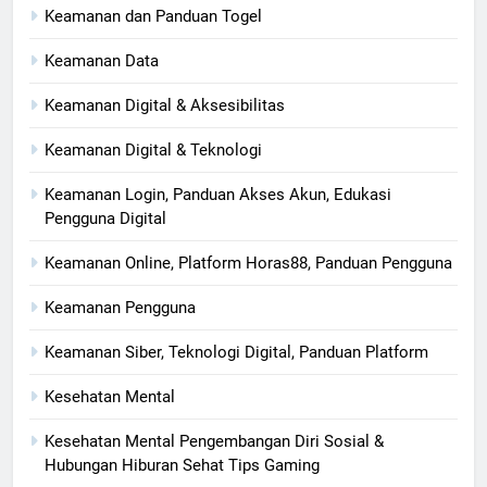
Keamanan dan Panduan Togel
Keamanan Data
Keamanan Digital & Aksesibilitas
Keamanan Digital & Teknologi
Keamanan Login, Panduan Akses Akun, Edukasi
Pengguna Digital
Keamanan Online, Platform Horas88, Panduan Pengguna
Keamanan Pengguna
Keamanan Siber, Teknologi Digital, Panduan Platform
Kesehatan Mental
Kesehatan Mental Pengembangan Diri Sosial &
Hubungan Hiburan Sehat Tips Gaming