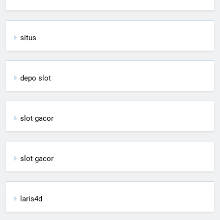
situs
depo slot
slot gacor
slot gacor
laris4d