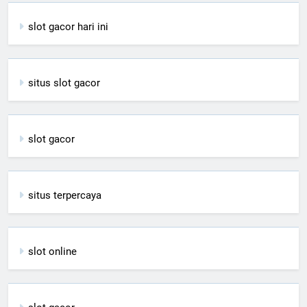
slot gacor hari ini
situs slot gacor
slot gacor
situs terpercaya
slot online