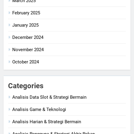
March 2025
February 2025
January 2025
December 2024
November 2024
October 2024
Categories
Analisis Data Slot & Strategi Bermain
Analisis Game & Teknologi
Analisis Harian & Strategi Bermain
Analisis Pengguna & Strategi Akhir Pekan