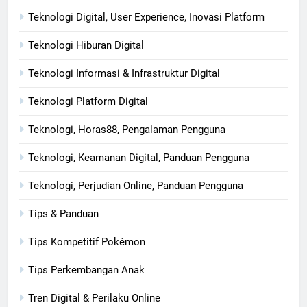
Teknologi Digital, User Experience, Inovasi Platform
Teknologi Hiburan Digital
Teknologi Informasi & Infrastruktur Digital
Teknologi Platform Digital
Teknologi, Horas88, Pengalaman Pengguna
Teknologi, Keamanan Digital, Panduan Pengguna
Teknologi, Perjudian Online, Panduan Pengguna
Tips & Panduan
Tips Kompetitif Pokémon
Tips Perkembangan Anak
Tren Digital & Perilaku Online