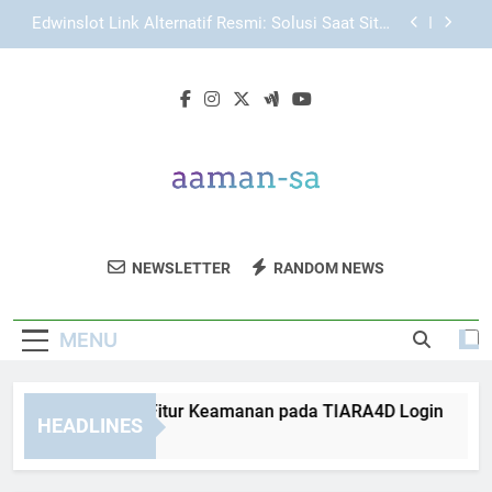
Skip
Panduan Lengkap EDWINSLOT Login untuk Akses
to
Akun yang Lebih Stabil
content
Tips Login Edwinslot agar Akun Tetap Aman
Digunakan dengan Kebiasaan Akses yang Tepat
Cara Memahami Fitur Keamanan pada TIARA4D
Login
Edwinslot Link Alternatif Resmi: Solusi Saat Situs
Utama Tidak Bisa Dibuka
Panduan Lengkap EDWINSLOT Login untuk Akses
Akun yang Lebih Stabil
Aaman SA
Dapatkan Solusi Keamanan Terkini Dari
Tips Login Edwinslot agar Akun Tetap Aman
NEWSLETTER
RANDOM NEWS
Digunakan dengan Kebiasaan Akses yang Tepat
Aaman SA. Teknologi Untuk Melindungi
Bisnis Dan Rumah Anda.
MENU
ra Memahami Fitur Keamanan pada TIARA4D Login
Edw
HEADLINES
Month Ago
1 M