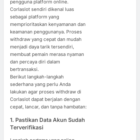
pengguna platform online.
Corlaslot sendiri dikenal luas
sebagai platform yang
memprioritaskan kenyamanan dan
keamanan penggunanya. Proses
withdraw yang cepat dan mudah
menjadi daya tarik tersendiri,
membuat pemain merasa nyaman
dan percaya diri dalam
bertransaksi.
Berikut langkah-langkah
sederhana yang perlu Anda
lakukan agar proses withdraw di
Corlaslot dapat berjalan dengan
cepat, lancar, dan tanpa hambatan:
1. Pastikan Data Akun Sudah
Terverifikasi