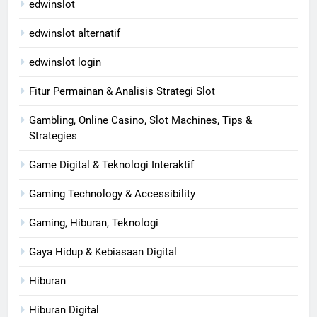
edwinslot
edwinslot alternatif
edwinslot login
Fitur Permainan & Analisis Strategi Slot
Gambling, Online Casino, Slot Machines, Tips &
Strategies
Game Digital & Teknologi Interaktif
Gaming Technology & Accessibility
Gaming, Hiburan, Teknologi
Gaya Hidup & Kebiasaan Digital
Hiburan
Hiburan Digital