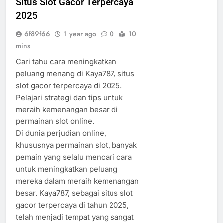
Situs Slot Gacor Terpercaya
2025
6f89f66
1 year ago
0
10
mins
Cari tahu cara meningkatkan
peluang menang di Kaya787, situs
slot gacor terpercaya di 2025.
Pelajari strategi dan tips untuk
meraih kemenangan besar di
permainan slot online.
Di dunia perjudian online,
khususnya permainan slot, banyak
pemain yang selalu mencari cara
untuk meningkatkan peluang
mereka dalam meraih kemenangan
besar. Kaya787, sebagai situs slot
gacor terpercaya di tahun 2025,
telah menjadi tempat yang sangat