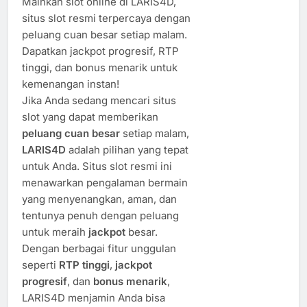
Mainkan slot online di LARIS4D,
situs slot resmi terpercaya dengan
peluang cuan besar setiap malam.
Dapatkan jackpot progresif, RTP
tinggi, dan bonus menarik untuk
kemenangan instan!
Jika Anda sedang mencari situs
slot yang dapat memberikan
peluang cuan besar
setiap malam,
LARIS4D
adalah pilihan yang tepat
untuk Anda. Situs slot resmi ini
menawarkan pengalaman bermain
yang menyenangkan, aman, dan
tentunya penuh dengan peluang
untuk meraih
jackpot
besar.
Dengan berbagai fitur unggulan
seperti
RTP tinggi
,
jackpot
progresif
, dan
bonus menarik
,
LARIS4D menjamin Anda bisa