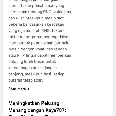
memerlukan pemahaman yang
mendalam tentang RNG, volatilitas,
dan RTP. Meskipun mesin slot
bekerja berdasarkan keacakan
yang dijamin oleh RNG, faktor-
faktor ini berperan penting dalam
membentuk pengalaman bermain.
Mesin dengan volatilitas rendah
atau RTP tinggi dapat memberikan
peluang lebih besar untuk
kemenangan dalam jangka
panjang, meskipun hasil setiap
putaran tetap acak.
Read More
Meningkatkan Peluang
Menang dengan Kaya787: