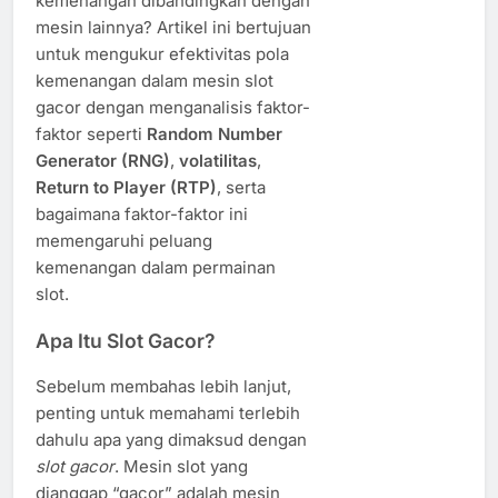
kemenangan dibandingkan dengan
mesin lainnya? Artikel ini bertujuan
untuk mengukur efektivitas pola
kemenangan dalam mesin slot
gacor dengan menganalisis faktor-
faktor seperti
Random Number
Generator (RNG)
,
volatilitas
,
Return to Player (RTP)
, serta
bagaimana faktor-faktor ini
memengaruhi peluang
kemenangan dalam permainan
slot.
Apa Itu Slot Gacor?
Sebelum membahas lebih lanjut,
penting untuk memahami terlebih
dahulu apa yang dimaksud dengan
slot gacor
. Mesin slot yang
dianggap “gacor” adalah mesin