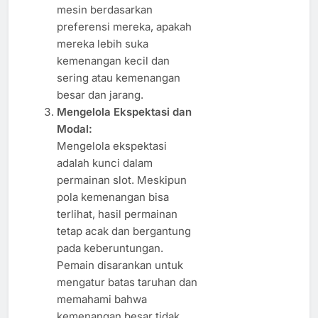
mesin berdasarkan
preferensi mereka, apakah
mereka lebih suka
kemenangan kecil dan
sering atau kemenangan
besar dan jarang.
Mengelola Ekspektasi dan
Modal:
Mengelola ekspektasi
adalah kunci dalam
permainan slot. Meskipun
pola kemenangan bisa
terlihat, hasil permainan
tetap acak dan bergantung
pada keberuntungan.
Pemain disarankan untuk
mengatur batas taruhan dan
memahami bahwa
kemenangan besar tidak