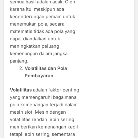
semua hasil adalah acak. Oleh
karena itu, meskipun ada
kecenderungan pemain untuk
menemukan pola, secara
matematis tidak ada pola yang
dapat diandalkan untuk
meningkatkan peluang
kemenangan dalam jangka
panjang.
Volatilitas dan Pola
Pembayaran
Volatilitas
adalah faktor penting
yang memengaruhi bagaimana
pola kemenangan terjadi dalam
mesin slot. Mesin dengan
volatilitas rendah lebih sering
memberikan kemenangan kecil
tetapi lebih sering, sementara