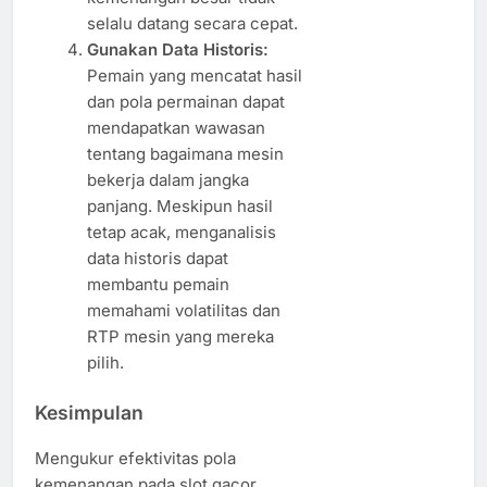
selalu datang secara cepat.
Gunakan Data Historis:
Pemain yang mencatat hasil
dan pola permainan dapat
mendapatkan wawasan
tentang bagaimana mesin
bekerja dalam jangka
panjang. Meskipun hasil
tetap acak, menganalisis
data historis dapat
membantu pemain
memahami volatilitas dan
RTP mesin yang mereka
pilih.
Kesimpulan
Mengukur efektivitas pola
kemenangan pada slot gacor