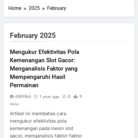
Home
2025
February
February 2025
Mengukur Efektivitas Pola
Kemenangan Slot Gacor:
Menganalisis Faktor yang
Mempengaruhi Hasil
Permainan
6f89f66
1 year ago
0
9
mins
Artikel ini membahas cara
mengukur efektivitas pola
kemenangan pada mesin slot
gacor, menganalisis faktor-faktor