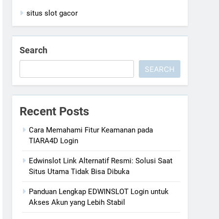
situs slot gacor
Search
SEARCH
Recent Posts
Cara Memahami Fitur Keamanan pada
TIARA4D Login
Edwinslot Link Alternatif Resmi: Solusi Saat
Situs Utama Tidak Bisa Dibuka
Panduan Lengkap EDWINSLOT Login untuk
Akses Akun yang Lebih Stabil