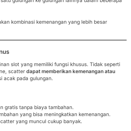
 satu gulungan ke gulungan lainnya dalam beberapa
akan kombinasi kemenangan yang lebih besar
onus
an slot yang memiliki fungsi khusus. Tidak seperti
ne, scatter
dapat memberikan kemenangan atau
i acak pada gulungan.
n gratis tanpa biaya tambahan.
tambahan yang bisa meningkatkan kemenangan.
scatter yang muncul cukup banyak.