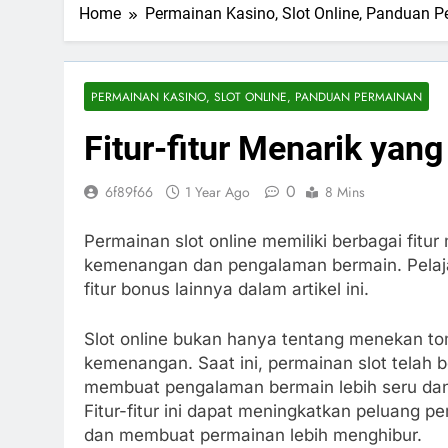
Home
Permainan Kasino, Slot Online, Panduan 
PERMAINAN KASINO, SLOT ONLINE, PANDUAN PERMAINAN
Fitur-fitur Menarik yan
0
6f89f66
1 Year Ago
8 Mins
Permainan slot online memiliki berbagai fit
kemenangan dan pengalaman bermain. Pelajari 
fitur bonus lainnya dalam artikel ini.
Slot online bukan hanya tentang menekan t
kemenangan. Saat ini, permainan slot telah 
membuat pengalaman bermain lebih seru da
Fitur-fitur ini dapat meningkatkan peluang
dan membuat permainan lebih menghibur.