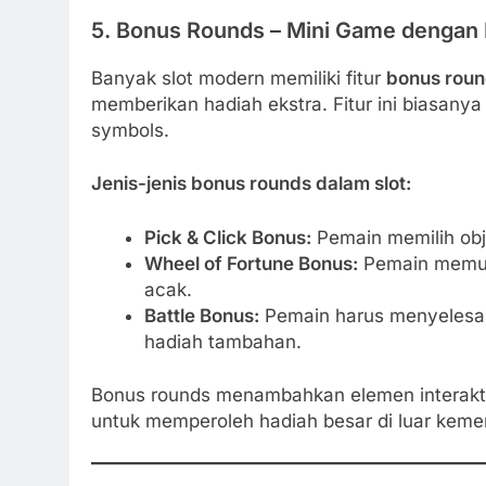
5. Bonus Rounds – Mini Game dengan
Banyak slot modern memiliki fitur
bonus rou
memberikan hadiah ekstra. Fitur ini biasanya 
symbols.
Jenis-jenis bonus rounds dalam slot:
Pick & Click Bonus:
Pemain memilih obje
Wheel of Fortune Bonus:
Pemain memut
acak.
Battle Bonus:
Pemain harus menyelesai
hadiah tambahan.
Bonus rounds menambahkan elemen interakt
untuk memperoleh hadiah besar di luar keme