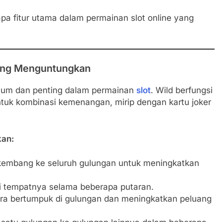
apa fitur utama dalam permainan slot online yang
yang Menguntungkan
 umum dan penting dalam permainan
slot
. Wild berfungsi
tuk kombinasi kemenangan, mirip dengan kartu joker
kan:
kembang ke seluruh gulungan untuk meningkatkan
i tempatnya selama beberapa putaran.
ra bertumpuk di gulungan dan meningkatkan peluang