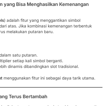
han yang Bisa Menghasilkan Kemenangan
ls
) adalah fitur yang menggantikan simbol
ari atas. Jika kombinasi kemenangan terbentuk
arus melakukan putaran baru.
alam satu putaran.
lier setiap kali simbol berganti.
ih dinamis dibandingkan slot tradisional.
nt
menggunakan fitur ini sebagai daya tarik utama.
yang Terus Bertambah