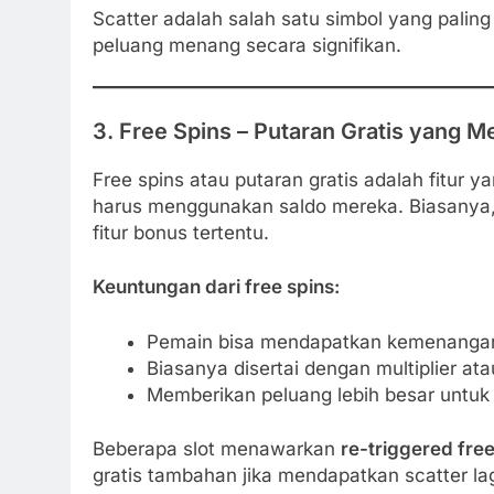
Scatter adalah salah satu simbol yang palin
peluang menang secara signifikan.
3. Free Spins – Putaran Gratis yang 
Free spins atau putaran gratis adalah fitu
harus menggunakan saldo mereka. Biasanya, f
fitur bonus tertentu.
Keuntungan dari free spins:
Pemain bisa mendapatkan kemenangan
Biasanya disertai dengan multiplier ata
Memberikan peluang lebih besar untuk
Beberapa slot menawarkan
re-triggered free
gratis tambahan jika mendapatkan scatter la