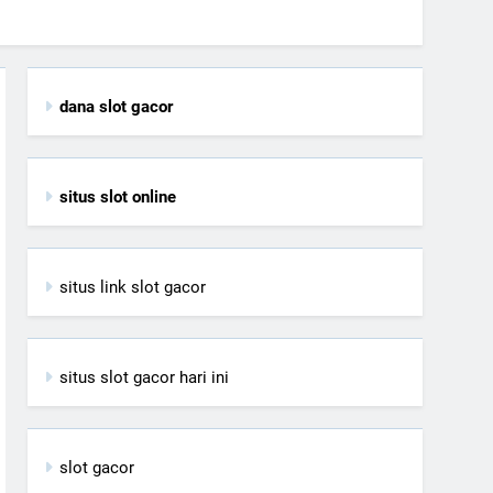
dana slot gacor
situs slot online
situs link slot gacor
situs slot gacor hari ini
slot gacor