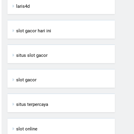
laris4d
slot gacor hari ini
situs slot gacor
slot gacor
situs terpercaya
slot online