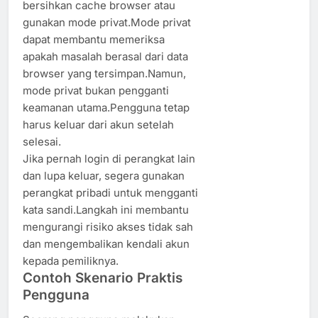
bersihkan cache browser atau
gunakan mode privat.Mode privat
dapat membantu memeriksa
apakah masalah berasal dari data
browser yang tersimpan.Namun,
mode privat bukan pengganti
keamanan utama.Pengguna tetap
harus keluar dari akun setelah
selesai.
Jika pernah login di perangkat lain
dan lupa keluar, segera gunakan
perangkat pribadi untuk mengganti
kata sandi.Langkah ini membantu
mengurangi risiko akses tidak sah
dan mengembalikan kendali akun
kepada pemiliknya.
Contoh Skenario Praktis
Pengguna