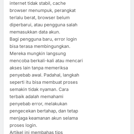
internet tidak stabil, cache
browser menumpuk, perangkat
terlalu berat, browser belum
diperbarui, atau pengguna salah
memasukkan data akun.
Bagi pengguna baru, error login
bisa terasa membingungkan.
Mereka mungkin langsung
mencoba berkali-kali atau mencari
akses lain tanpa memeriksa
penyebab awal. Padahal, langkah
seperti itu bisa membuat proses
semakin tidak nyaman. Cara
terbaik adalah memahami
penyebab error, melakukan
pengecekan bertahap, dan tetap
menjaga keamanan akun selama
proses login.
Artikel ini membahas tips