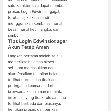
satu karakter saja dapat membuat
proses Login Edwinslot gagal,
terutama jika kata sandi
menggunakan kombinasi huruf
besar, huruf kecil, angka, dan
simbol.
Tips Login Edwinslot agar
Akun Tetap Aman
Langkah pertama adalah selalu
memeriksa halaman akses
sebelum memasukkan data
akun.Pastikan tampilan halaman
terlihat normal dan tidak ada
peringatan keamanan dari
browser.Jika halaman meminta
informasi yang tidak relevan atau
terlihat berbeda dari biasanya,
hentikan proses dan periksa