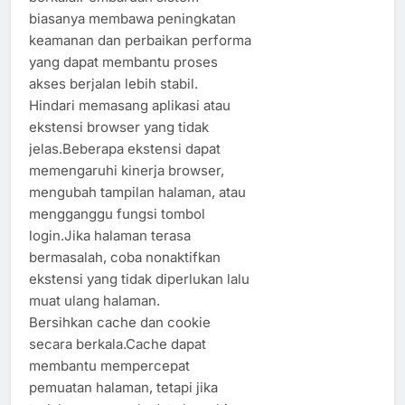
biasanya membawa peningkatan
keamanan dan perbaikan performa
yang dapat membantu proses
akses berjalan lebih stabil.
Hindari memasang aplikasi atau
ekstensi browser yang tidak
jelas.Beberapa ekstensi dapat
memengaruhi kinerja browser,
mengubah tampilan halaman, atau
mengganggu fungsi tombol
login.Jika halaman terasa
bermasalah, coba nonaktifkan
ekstensi yang tidak diperlukan lalu
muat ulang halaman.
Bersihkan cache dan cookie
secara berkala.Cache dapat
membantu mempercepat
pemuatan halaman, tetapi jika