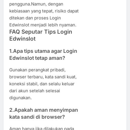
pengguna.Namun, dengan
kebiasaan yang tepat, risiko dapat
ditekan dan proses Login
Edwinslot menjadi lebih nyaman.
FAQ Seputar Tips Login
Edwinslot
1.Apa tips utama agar Login
Edwinslot tetap aman?
Gunakan perangkat pribadi,
browser terbaru, kata sandi kuat,
koneksi stabil, dan selalu keluar
dari akun setelah selesai
digunakan.
2.Apakah aman menyimpan
kata sandi di browser?
Aman hanya jika dilakukan pada