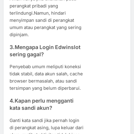
perangkat pribadi yang
terlindungi.Namun, hindari
menyimpan sandi di perangkat
umum atau perangkat yang sering
dipinjam.
3.Mengapa Login Edwinslot
sering gagal?
Penyebab umum meliputi koneksi
tidak stabil, data akun salah, cache
browser bermasalah, atau sandi
tersimpan yang belum diperbarui.
4.Kapan perlu mengganti
kata sandi akun?
Ganti kata sandi jika pernah login
di perangkat asing, lupa keluar dari