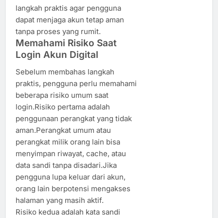
langkah praktis agar pengguna
dapat menjaga akun tetap aman
tanpa proses yang rumit.
Memahami Risiko Saat
Login Akun Digital
Sebelum membahas langkah
praktis, pengguna perlu memahami
beberapa risiko umum saat
login.Risiko pertama adalah
penggunaan perangkat yang tidak
aman.Perangkat umum atau
perangkat milik orang lain bisa
menyimpan riwayat, cache, atau
data sandi tanpa disadari.Jika
pengguna lupa keluar dari akun,
orang lain berpotensi mengakses
halaman yang masih aktif.
Risiko kedua adalah kata sandi