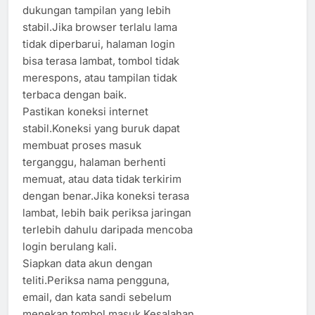
dukungan tampilan yang lebih
stabil.Jika browser terlalu lama
tidak diperbarui, halaman login
bisa terasa lambat, tombol tidak
merespons, atau tampilan tidak
terbaca dengan baik.
Pastikan koneksi internet
stabil.Koneksi yang buruk dapat
membuat proses masuk
terganggu, halaman berhenti
memuat, atau data tidak terkirim
dengan benar.Jika koneksi terasa
lambat, lebih baik periksa jaringan
terlebih dahulu daripada mencoba
login berulang kali.
Siapkan data akun dengan
teliti.Periksa nama pengguna,
email, dan kata sandi sebelum
menekan tombol masuk.Kesalahan