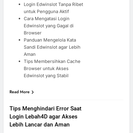
Login Edwinslot Tanpa Ribet
untuk Pengguna Aktif
Cara Mengatasi Login
Edwinslot yang Gagal di
Browser
Panduan Mengelola Kata
Sandi Edwinslot agar Lebih
Aman
Tips Membersihkan Cache
Browser untuk Akses
Edwinslot yang Stabil
Read More
Tips Menghindari Error Saat
Login Lebah4D agar Akses
Lebih Lancar dan Aman