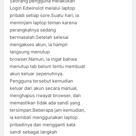
Seorang pengguna melakukan
Login Edwinslot melalui laptop
pribadi setiap sore.Suatu hari, ia
meminjam laptop teman karena
perangkatnya sedang
bermasalah.Setelah selesai
mengakses akun, ia hampir
langsung menutup
browser.Namun, ia ingat bahwa
menutup tab belum tentu membuat
akun keluar sepenuhnya.
Pengguna tersebut kemudian
keluar dari akun secara manual,
menghapus riwayat browser, dan
memastikan tidak ada sandi yang
tersimpan.Beberapa jam kemudian,
ia kembali menggunakan laptop
pribadinya dan mengganti kata
sandi sebagai langkah