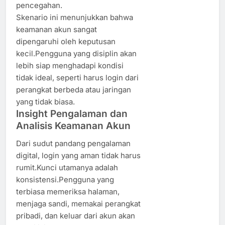
pencegahan.
Skenario ini menunjukkan bahwa
keamanan akun sangat
dipengaruhi oleh keputusan
kecil.Pengguna yang disiplin akan
lebih siap menghadapi kondisi
tidak ideal, seperti harus login dari
perangkat berbeda atau jaringan
yang tidak biasa.
Insight Pengalaman dan
Analisis Keamanan Akun
Dari sudut pandang pengalaman
digital, login yang aman tidak harus
rumit.Kunci utamanya adalah
konsistensi.Pengguna yang
terbiasa memeriksa halaman,
menjaga sandi, memakai perangkat
pribadi, dan keluar dari akun akan