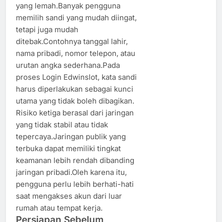
yang lemah.Banyak pengguna
memilih sandi yang mudah diingat,
tetapi juga mudah
ditebak.Contohnya tanggal lahir,
nama pribadi, nomor telepon, atau
urutan angka sederhana.Pada
proses Login Edwinslot, kata sandi
harus diperlakukan sebagai kunci
utama yang tidak boleh dibagikan.
Risiko ketiga berasal dari jaringan
yang tidak stabil atau tidak
tepercaya.Jaringan publik yang
terbuka dapat memiliki tingkat
keamanan lebih rendah dibanding
jaringan pribadi.Oleh karena itu,
pengguna perlu lebih berhati-hati
saat mengakses akun dari luar
rumah atau tempat kerja.
Persiapan Sebelum