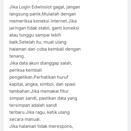
Jika Login Edwinslot gagal, jangan
langsung panik.Mulailah dengan
memeriksa koneksi internet.Jika
jaringan tidak stabil, ganti koneksi
atau tunggu sampai lebih
baik.Setelah itu, muat ulang
halaman dan coba kembali dengan
tenang.
Jika data akun dianggap salah,
periksa kembali
pengetikan.Perhatikan huruf
kapital, angka, simbol, dan spasi
tambahan.Jika memakai fitur
simpan sandi, pastikan data yang
tersimpan adalah sandi
terbaru.Jika ragu, ketik ulang
secara manual.
Jika halaman tidak merespons,