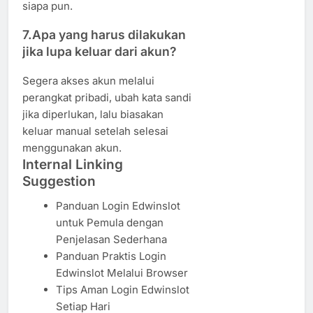
siapa pun.
7.Apa yang harus dilakukan
jika lupa keluar dari akun?
Segera akses akun melalui
perangkat pribadi, ubah kata sandi
jika diperlukan, lalu biasakan
keluar manual setelah selesai
menggunakan akun.
Internal Linking
Suggestion
Panduan Login Edwinslot
untuk Pemula dengan
Penjelasan Sederhana
Panduan Praktis Login
Edwinslot Melalui Browser
Tips Aman Login Edwinslot
Setiap Hari