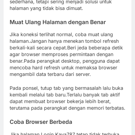
sederhana, tetapi sering menjadi solusi untuk
halaman yang tidak bisa dimuat.
Muat Ulang Halaman dengan Benar
Jika koneksi terlihat normal, coba muat ulang
halaman.Jangan hanya menekan tombol refresh
berkali-kali secara cepat.Beri jeda beberapa detik
agar browser memproses permintaan dengan
benar.Pada perangkat desktop, pengguna dapat
mencoba hard refresh untuk memaksa browser
mengambil data terbaru dari server.
Pada ponsel, tutup tab yang bermasalah lalu buka
kembali melalui tab baru.Terlalu banyak tab aktif
dapat membuat browser bekerja lebih berat,
terutama pada perangkat dengan memori terbatas.
Coba Browser Berbeda
Jika halaman Login Kaya787 tetap tidak terbuka,