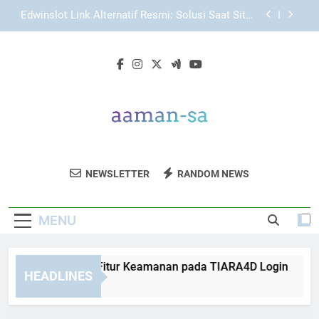
Skip
Panduan Lengkap EDWINSLOT Login untuk Akses
to
Akun yang Lebih Stabil
content
Tips Login Edwinslot agar Akun Tetap Aman
Digunakan dengan Kebiasaan Akses yang Tepat
Cara Memahami Fitur Keamanan pada TIARA4D
Login
Edwinslot Link Alternatif Resmi: Solusi Saat Situs
Utama Tidak Bisa Dibuka
Panduan Lengkap EDWINSLOT Login untuk Akses
Akun yang Lebih Stabil
Aaman SA
Dapatkan Solusi Keamanan Terkini Dari
Tips Login Edwinslot agar Akun Tetap Aman
NEWSLETTER
RANDOM NEWS
Digunakan dengan Kebiasaan Akses yang Tepat
Aaman SA. Teknologi Untuk Melindungi
Bisnis Dan Rumah Anda.
MENU
ra Memahami Fitur Keamanan pada TIARA4D Login
Edw
HEADLINES
Month Ago
1 M