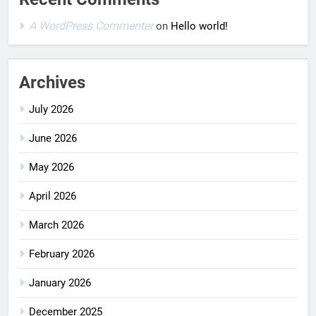
A WordPress Commenter
on
Hello world!
Archives
July 2026
June 2026
May 2026
April 2026
March 2026
February 2026
January 2026
December 2025