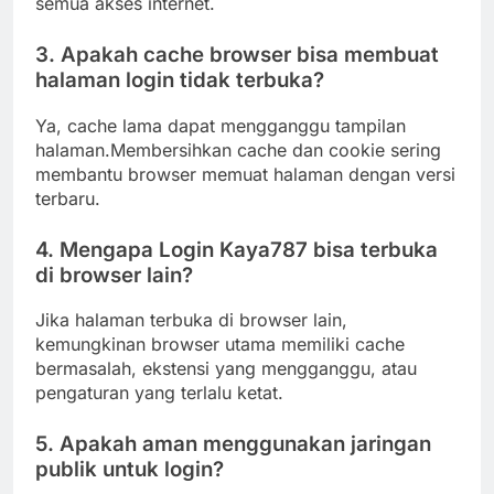
semua akses internet.
3. Apakah cache browser bisa membuat
halaman login tidak terbuka?
Ya, cache lama dapat mengganggu tampilan
halaman.Membersihkan cache dan cookie sering
membantu browser memuat halaman dengan versi
terbaru.
4. Mengapa Login Kaya787 bisa terbuka
di browser lain?
Jika halaman terbuka di browser lain,
kemungkinan browser utama memiliki cache
bermasalah, ekstensi yang mengganggu, atau
pengaturan yang terlalu ketat.
5. Apakah aman menggunakan jaringan
publik untuk login?