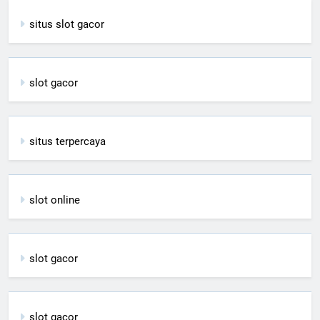
situs slot gacor
slot gacor
situs terpercaya
slot online
slot gacor
slot gacor