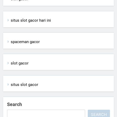
situs slot gacor hari ini
spaceman gacor
slot gacor
situs slot gacor
Search
SEARCH