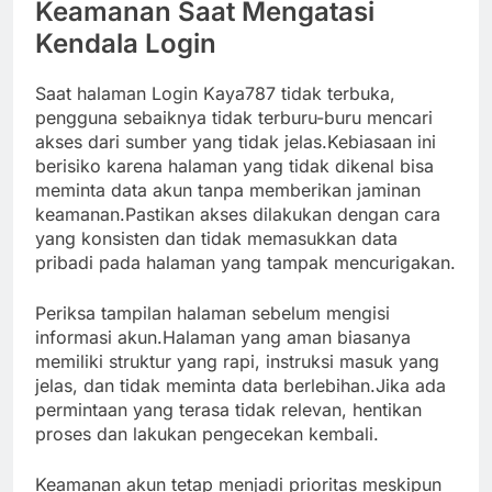
Keamanan Saat Mengatasi
Kendala Login
Saat halaman Login Kaya787 tidak terbuka,
pengguna sebaiknya tidak terburu-buru mencari
akses dari sumber yang tidak jelas.Kebiasaan ini
berisiko karena halaman yang tidak dikenal bisa
meminta data akun tanpa memberikan jaminan
keamanan.Pastikan akses dilakukan dengan cara
yang konsisten dan tidak memasukkan data
pribadi pada halaman yang tampak mencurigakan.
Periksa tampilan halaman sebelum mengisi
informasi akun.Halaman yang aman biasanya
memiliki struktur yang rapi, instruksi masuk yang
jelas, dan tidak meminta data berlebihan.Jika ada
permintaan yang terasa tidak relevan, hentikan
proses dan lakukan pengecekan kembali.
Keamanan akun tetap menjadi prioritas meskipun