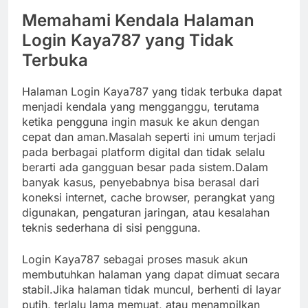
Memahami Kendala Halaman
Login Kaya787 yang Tidak
Terbuka
Halaman Login Kaya787 yang tidak terbuka dapat
menjadi kendala yang mengganggu, terutama
ketika pengguna ingin masuk ke akun dengan
cepat dan aman.Masalah seperti ini umum terjadi
pada berbagai platform digital dan tidak selalu
berarti ada gangguan besar pada sistem.Dalam
banyak kasus, penyebabnya bisa berasal dari
koneksi internet, cache browser, perangkat yang
digunakan, pengaturan jaringan, atau kesalahan
teknis sederhana di sisi pengguna.
Login Kaya787 sebagai proses masuk akun
membutuhkan halaman yang dapat dimuat secara
stabil.Jika halaman tidak muncul, berhenti di layar
putih, terlalu lama memuat, atau menampilkan