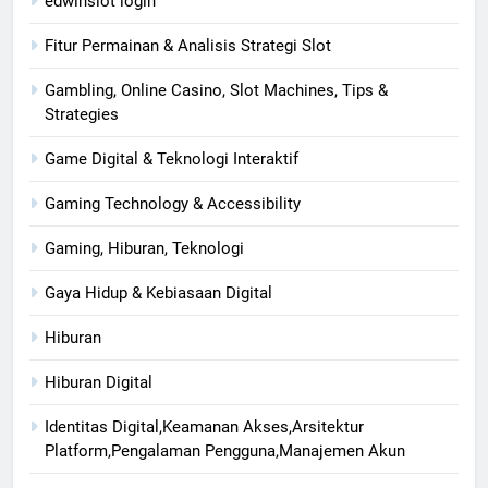
edwinslot login
Fitur Permainan & Analisis Strategi Slot
Gambling, Online Casino, Slot Machines, Tips &
Strategies
Game Digital & Teknologi Interaktif
Gaming Technology & Accessibility
Gaming, Hiburan, Teknologi
Gaya Hidup & Kebiasaan Digital
Hiburan
Hiburan Digital
Identitas Digital,Keamanan Akses,Arsitektur
Platform,Pengalaman Pengguna,Manajemen Akun