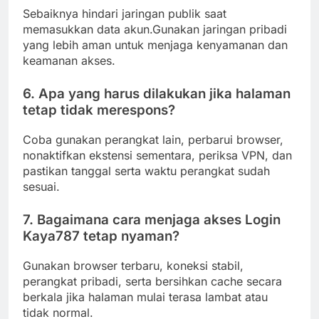
Sebaiknya hindari jaringan publik saat
memasukkan data akun.Gunakan jaringan pribadi
yang lebih aman untuk menjaga kenyamanan dan
keamanan akses.
6. Apa yang harus dilakukan jika halaman
tetap tidak merespons?
Coba gunakan perangkat lain, perbarui browser,
nonaktifkan ekstensi sementara, periksa VPN, dan
pastikan tanggal serta waktu perangkat sudah
sesuai.
7. Bagaimana cara menjaga akses Login
Kaya787 tetap nyaman?
Gunakan browser terbaru, koneksi stabil,
perangkat pribadi, serta bersihkan cache secara
berkala jika halaman mulai terasa lambat atau
tidak normal.