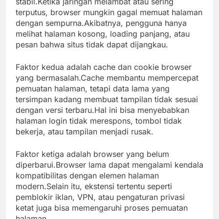
stabil.Ketika jaringan melambat atau sering
terputus, browser mungkin gagal memuat halaman
dengan sempurna.Akibatnya, pengguna hanya
melihat halaman kosong, loading panjang, atau
pesan bahwa situs tidak dapat dijangkau.
Faktor kedua adalah cache dan cookie browser
yang bermasalah.Cache membantu mempercepat
pemuatan halaman, tetapi data lama yang
tersimpan kadang membuat tampilan tidak sesuai
dengan versi terbaru.Hal ini bisa menyebabkan
halaman login tidak merespons, tombol tidak
bekerja, atau tampilan menjadi rusak.
Faktor ketiga adalah browser yang belum
diperbarui.Browser lama dapat mengalami kendala
kompatibilitas dengan elemen halaman
modern.Selain itu, ekstensi tertentu seperti
pemblokir iklan, VPN, atau pengaturan privasi
ketat juga bisa memengaruhi proses pemuatan
halaman.